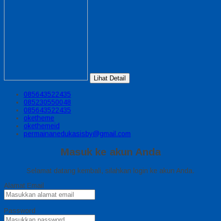
Lihat Detail
085643522435
085230550048
085643522435
oketheme
okethemeid
permainanedukasisby@gmail.com
Masuk ke akun Anda
Selamat datang kembali, silahkan login ke akun Anda.
Alamat Email
Password