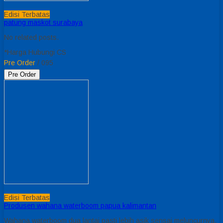
Edisi Terbatas
patung maskot surabaya
No related posts.
*Harga Hubungi CS
Pre Order
/ 095
Pre Order
Edisi Terbatas
Produsen wahana waterboom papua kalimantan
Wahana waterboom dua lantai pasti lebih asik sensai meluncurnya,