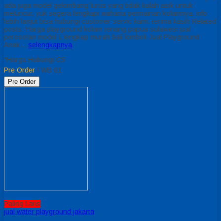
ada juga model gelombang lurus yang tidak kalah asik untuk
meluncur, yuk segera lengkapi wahana permainan kolamnya. info
lebih lanjut bisa hubungi customer servic kami. terima kasih Related
posts: Harga playground kolam renang papua sulawesi jual
perosotan model L lengkap murah bali lombok Jual Playground
Anak…
selengkapnya
*Harga Hubungi CS
Pre Order
/ WB 01
Pre Order
Paling Laris
jual water playground jakarta