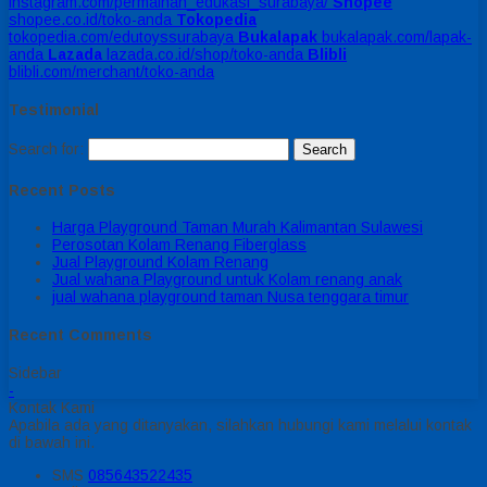
instagram.com/permainan_edukasi_surabaya/
Shopee
shopee.co.id/toko-anda
Tokopedia
tokopedia.com/edutoyssurabaya
Bukalapak
bukalapak.com/lapak-
anda
Lazada
lazada.co.id/shop/toko-anda
Blibli
blibli.com/merchant/toko-anda
Testimonial
Search for:
Recent Posts
Harga Playground Taman Murah Kalimantan Sulawesi
Perosotan Kolam Renang Fiberglass
Jual Playground Kolam Renang
Jual wahana Playground untuk Kolam renang anak
jual wahana playground taman Nusa tenggara timur
Recent Comments
Sidebar
-
Kontak Kami
Apabila ada yang ditanyakan, silahkan hubungi kami melalui kontak
di bawah ini.
SMS
085643522435