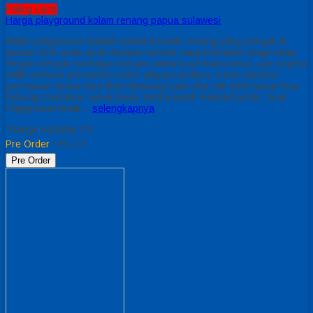
Paling Laris
Harga playground kolam renang papua sulawesi
Water playground adalah wahana kolam renang yang sangat di
gemari oleh anak-anak dengan bentuk yang minimalis tetapi tetap
elegan dengan berbagai macam wahana permainannya, ayo segera
miliki wahana permainan water playgroundnya, untuk wahana
permainan lainya bisa lihat dikatalog kami dan info lebih lanjut bisa
hubungi customer servic kami. terima kasih Related posts: Jual
Playground Anak…
selengkapnya
*Harga Hubungi CS
Pre Order
/ PG 13
Pre Order