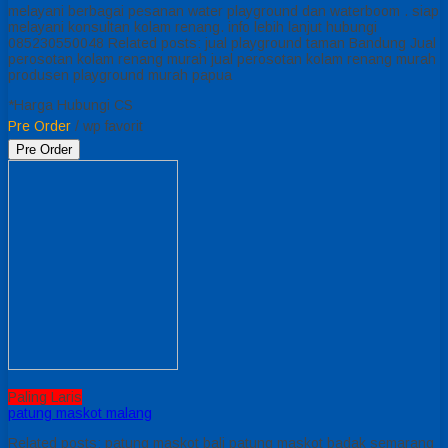
melayani berbagai pesanan water playground dan waterboom . siap
melayani konsultan kolam renang. info lebih lanjut hubungi
085230550048 Related posts: jual playground taman Bandung Jual
perosotan kolam renang murah jual perosotan kolam renang murah
produsen playground murah papua
*Harga Hubungi CS
Pre Order
/ wp favorit
Pre Order
Paling Laris
patung maskot malang
Related posts: patung maskot bali patung maskot badak semarang