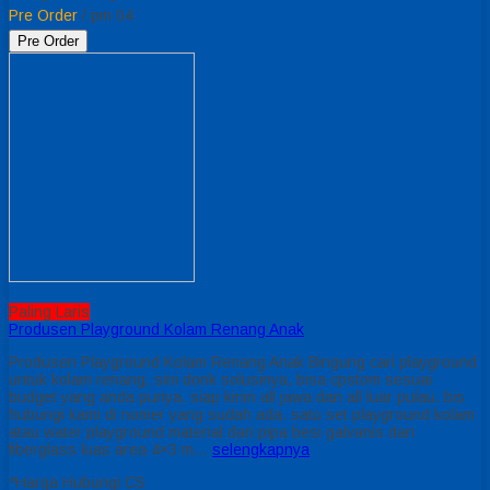
Pre Order
/ pm 04
Pre Order
Paling Laris
Produsen Playground Kolam Renang Anak
Produsen Playground Kolam Renang Anak Bingung cari playground
untuk kolam renang, sini donk solusinya, bisa cpstom sesuai
budget yang anda punya. siap kirim all jawa dan all luar pulau. bis
hubungi kami di nomer yang sudah ada. satu set playground kolam
atau water playground material dari pipa besi galvanis dan
fiberglass luas area 4×3 m…
selengkapnya
*Harga Hubungi CS