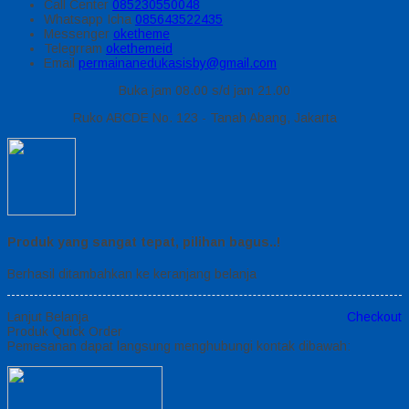
Call Center
085230550048
Whatsapp
Icha
085643522435
Messenger
oketheme
Telegrram
okethemeid
Email
permainanedukasisby@gmail.com
Buka jam 08.00 s/d jam 21.00
Ruko ABCDE No. 123 - Tanah Abang, Jakarta
Produk yang sangat tepat, pilihan bagus..!
Berhasil ditambahkan ke keranjang belanja
Lanjut Belanja
Checkout
Produk Quick Order
Pemesanan dapat langsung menghubungi kontak dibawah: