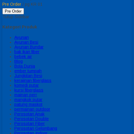
Pre Order
/ pg KR 01
Pre Order
Tutup Sidebar
Kategori Produk
Ayunan
Ayunan Besi
Ayunan Bundar
bak ikan fiber
bebek air
Blog
Bola Dunia
ember tumpah
Jungkitan Besi
kerajinan fiberglass
komedi putar
kursi fiberglass
mainan perr
mangkok putar
patung maskot
permainan outdoor
Perosotan Anak
Perosotan Double
Perosotan Fiber
Perosotan Gelombang
Perosotan Indoor