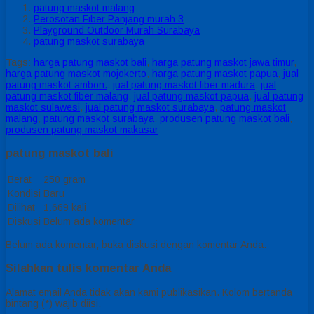
patung maskot malang
Perosotan Fiber Panjang murah 3
Playground Outdoor Murah Surabaya
patung maskot surabaya
Tags:
harga patung maskot bali
,
harga patung maskot jawa timur
,
harga patung maskot mojokerto
,
harga patung maskot papua
,
jual
patung maskot ambon.
,
jual patung maskot fiber madura
,
jual
patung maskot fiber malang
,
jual patung maskot papua
,
jual patung
maskot sulawesi
,
jual patung maskot surabaya
,
patung maskot
malang
,
patung maskot surabaya
,
produsen patung maskot bali
,
produsen patung maskot makasar
patung maskot bali
Berat
250 gram
Kondisi
Baru
Dilihat
1.669 kali
Diskusi
Belum ada komentar
Belum ada komentar, buka diskusi dengan komentar Anda.
Silahkan tulis komentar Anda
Alamat email Anda tidak akan kami publikasikan. Kolom bertanda
bintang (*) wajib diisi.