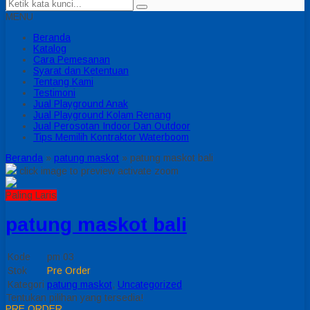
MENU
Beranda
Katalog
Cara Pemesanan
Syarat dan Ketentuan
Tentang Kami
Testimoni
Jual Playground Anak
Jual Playground Kolam Renang
Jual Perosotan Indoor Dan Outdoor
Tips Memilih Kontraktor Waterboom
Beranda
»
patung maskot
»
patung maskot bali
click image to preview
activate zoom
Paling Laris
patung maskot bali
Kode
pm 03
Stok
Pre Order
Kategori
patung maskot
,
Uncategorized
Tentukan pilihan yang tersedia!
PRE ORDER