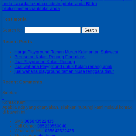
anda
Lazada
lazada.co.id/shop/toko-anda
Blibli
blibli.com/merchant/toko-anda
Testimonial
Search for:
Recent Posts
Harga Playground Taman Murah Kalimantan Sulawesi
Perosotan Kolam Renang Fiberglass
Jual Playground Kolam Renang
Jual wahana Playground untuk Kolam renang anak
jual wahana playground taman Nusa tenggara timur
Recent Comments
Sidebar
-
Kontak Kami
Apabila ada yang ditanyakan, silahkan hubungi kami melalui kontak
di bawah ini.
SMS
085643522435
Call Center
085230550048
Whatsapp
Icha
085643522435
Messenger
oketheme