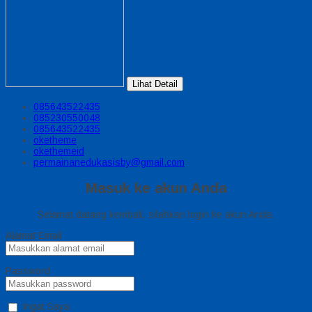
Lihat Detail
085643522435
085230550048
085643522435
oketheme
okethemeid
permainanedukasisby@gmail.com
Masuk ke akun Anda
Selamat datang kembali, silahkan login ke akun Anda.
Alamat Email
Password
Ingat Saya