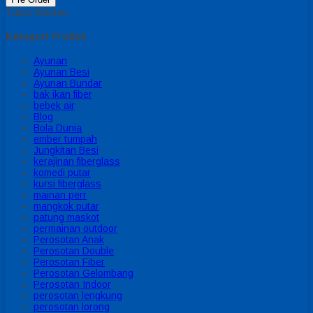
Tutup Sidebar
Kategori Produk
Ayunan
Ayunan Besi
Ayunan Bundar
bak ikan fiber
bebek air
Blog
Bola Dunia
ember tumpah
Jungkitan Besi
kerajinan fiberglass
komedi putar
kursi fiberglass
mainan perr
mangkok putar
patung maskot
permainan outdoor
Perosotan Anak
Perosotan Double
Perosotan Fiber
Perosotan Gelombang
Perosotan Indoor
perosotan lengkung
perosotan lorong