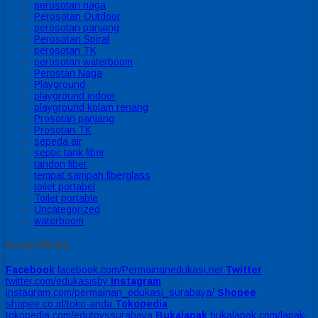
perosotan naga
Perosotan Outdoor
perosotan panjang
Perosotan Spiral
perosotan TK
perosotan waterboom
Perostan Naga
Playground
playground indoor
playground kolam renang
Prosotan panjang
Prosotan TK
sepeda air
septic tank fiber
tandon fiber
tempat sampah fiberglass
toilet portabel
Toilet portable
Uncategorized
waterboom
Social Media
Facebook
facebook.com/Permainanedukasi.net
Twitter
twitter.com/edukasisby
Instagram
instagram.com/permainan_edukasi_surabaya/
Shopee
shopee.co.id/toko-anda
Tokopedia
tokopedia.com/edutoyssurabaya
Bukalapak
bukalapak.com/lapak-