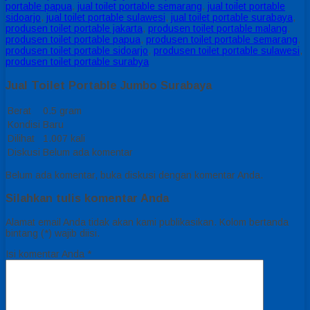
portable papua
,
jual toilet portable semarang
,
jual toilet portable
sidoarjo
,
jual toilet portable sulawesi
,
jual toilet portable surabaya
,
produsen toilet portable jakarta
,
produsen toilet portable malang
,
produsen toilet portable papua
,
produsen toilet portable semarang
,
produsen toilet portable sidoarjo
,
produsen toilet portable sulawesi
,
produsen toilet portable surabya
Jual Toilet Portable Jumbo Surabaya
Berat
0.5 gram
Kondisi
Baru
Dilihat
1.007 kali
Diskusi
Belum ada komentar
Belum ada komentar, buka diskusi dengan komentar Anda.
Silahkan tulis komentar Anda
Alamat email Anda tidak akan kami publikasikan. Kolom bertanda
bintang (*) wajib diisi.
Isi komentar Anda
*