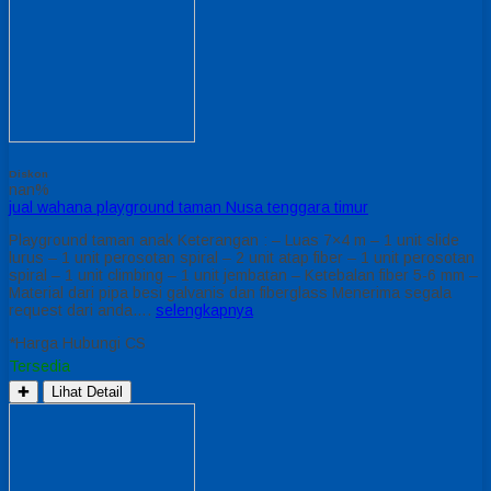
Diskon
nan%
jual wahana playground taman Nusa tenggara timur
Playground taman anak Keterangan : – Luas 7×4 m – 1 unit slide
lurus – 1 unit perosotan spiral – 2 unit atap fiber – 1 unit perosotan
spiral – 1 unit climbing – 1 unit jembatan – Ketebalan fiber 5-6 mm –
Material dari pipa besi galvanis dan fiberglass Menerima segala
request dari anda….
selengkapnya
*Harga Hubungi CS
Tersedia
✚
Lihat Detail