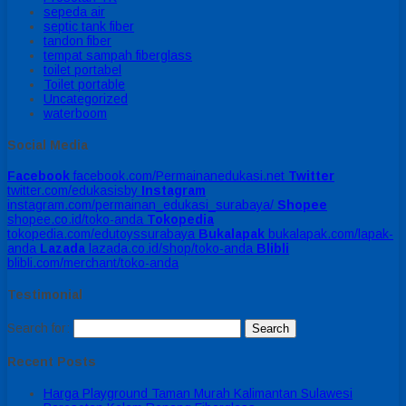
sepeda air
septic tank fiber
tandon fiber
tempat sampah fiberglass
toilet portabel
Toilet portable
Uncategorized
waterboom
Social Media
Facebook
facebook.com/Permainanedukasi.net
Twitter
twitter.com/edukasisby
Instagram
instagram.com/permainan_edukasi_surabaya/
Shopee
shopee.co.id/toko-anda
Tokopedia
tokopedia.com/edutoyssurabaya
Bukalapak
bukalapak.com/lapak-
anda
Lazada
lazada.co.id/shop/toko-anda
Blibli
blibli.com/merchant/toko-anda
Testimonial
Search for:
Recent Posts
Harga Playground Taman Murah Kalimantan Sulawesi