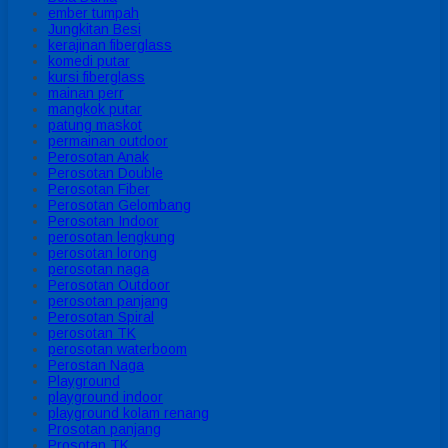
ember tumpah
Jungkitan Besi
kerajinan fiberglass
komedi putar
kursi fiberglass
mainan perr
mangkok putar
patung maskot
permainan outdoor
Perosotan Anak
Perosotan Double
Perosotan Fiber
Perosotan Gelombang
Perosotan Indoor
perosotan lengkung
perosotan lorong
perosotan naga
Perosotan Outdoor
perosotan panjang
Perosotan Spiral
perosotan TK
perosotan waterboom
Perostan Naga
Playground
playground indoor
playground kolam renang
Prosotan panjang
Prosotan TK