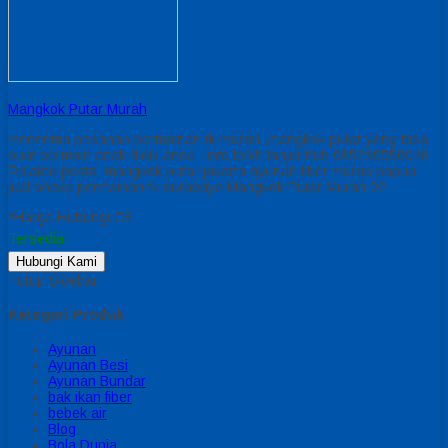
Mangkok Putar Murah
menerima pesanan permainan tk murah ,mangkok putar yang bisa
buat bermain anak didik anda . info lebih lanjut hub 085230550048
Related posts: mangkok putar jakarta ayunan fiber murah papua
jual aneka permainan tk surabaya Mangkok Putar Murah 02
*Harga Hubungi CS
Tersedia
Hubungi Kami
Tutup Sidebar
Kategori Produk
Ayunan
Ayunan Besi
Ayunan Bundar
bak ikan fiber
bebek air
Blog
Bola Dunia