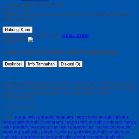
Tentukan pilihan yang tersedia!
INFO HARGA
Silahkan menghubungi kontak kami untuk mendapatkan informasi
harga produk ini.
Hubungi Kami
Pemesanan yang lebih cepat!
Quick Order
Bagikan ke
Jual Toilet Portable Jumbo Surabaya
Deskripsi
Info Tambahan
Diskusi (0)
Anda butuh Toilet poertable untuk proyek anda? toilet simple yang
bisa buat nyaman para karyawan , atau bisa juga di taruh ditempat
wisata, yuk segera wujudkan , info lebih lanjut hubungi
085230550048.
No related posts.
Tags:
harga toilet portable bandung
,
harga toilet portable jakarta
,
harga toilet portable semarang
,
harga toilet portable sidoarjo
,
harga
toilet portable surabaya
,
jual toilet portable bali
,
jual toilet portable
bandung
,
jual toilet portable jakarta
,
jual toilet portable makassar
,
jual toilet portable malang
,
jual toilet portable murah
,
jual toilet