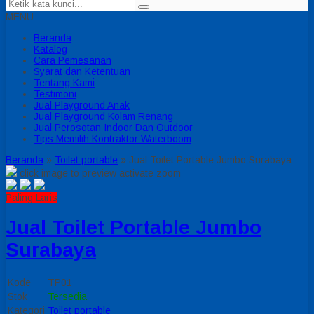
MENU
Beranda
Katalog
Cara Pemesanan
Syarat dan Ketentuan
Tentang Kami
Testimoni
Jual Playground Anak
Jual Playground Kolam Renang
Jual Perosotan Indoor Dan Outdoor
Tips Memilih Kontraktor Waterboom
Beranda
»
Toilet portable
»
Jual Toilet Portable Jumbo Surabaya
click image to preview
activate zoom
Paling Laris
Jual Toilet Portable Jumbo
Surabaya
Kode
TP01
Stok
Tersedia
Kategori
Toilet portable