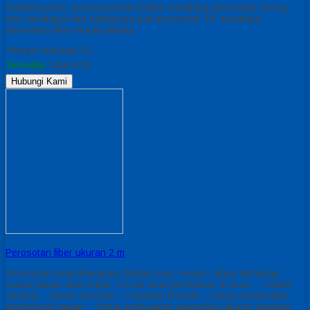
Related posts: jual perosotan kodok surabaya perosotan lorong
mini surabaya dan sekitarnya jual perosotan TK surabaya
perosotan fiber murah jakarta
*Harga Hubungi CS
Tersedia
/ plgn 019
Hubungi Kami
Perosotan fiber ukuran 2 m
Perosotan anak fiberglass Bahan kuat, ringan, tahan terhadap
cuaca panas atau hujan. Cocok Buat permainan di area : – kolam
renang – Taman bermain – Halaman Rumah – Untuk pembuatan
playground taman – Untuk pembuatan waterplay Ukuran panjang