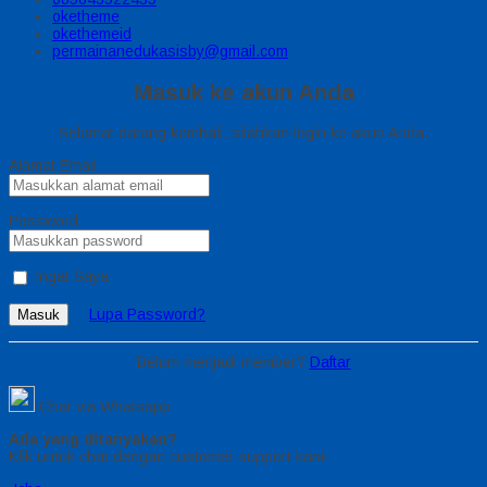
oketheme
okethemeid
permainanedukasisby@gmail.com
Masuk ke akun Anda
Selamat datang kembali, silahkan login ke akun Anda.
Alamat Email
Password
Ingat Saya
Lupa Password?
Masuk
Belum menjadi member?
Daftar
Chat via Whatsapp
Ada yang ditanyakan?
Klik untuk chat dengan customer support kami