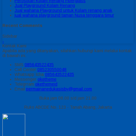
Perosotan Kolam Renang Fiberglass
Jual Playground Kolam Renang
Jual wahana Playground untuk Kolam renang anak
jual wahana playground taman Nusa tenggara timur
Recent Comments
Sidebar
-
Kontak Kami
Apabila ada yang ditanyakan, silahkan hubungi kami melalui kontak
di bawah ini.
SMS
085643522435
Call Center
085230550048
Whatsapp
Icha
085643522435
Messenger
oketheme
Telegrram
okethemeid
Email
permainanedukasisby@gmail.com
Buka jam 08.00 s/d jam 21.00
Ruko ABCDE No. 123 - Tanah Abang, Jakarta