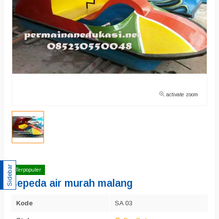
activate zoom
Sidebar
Terpopuler
sepeda air murah malang
Kode
SA 03