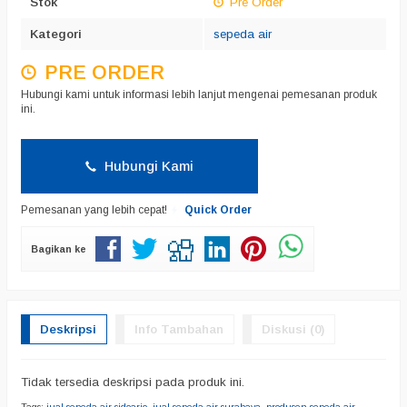
Stok
Pre Order
Kategori
sepeda air
PRE ORDER
Hubungi kami untuk informasi lebih lanjut mengenai pemesanan produk
ini.
Hubungi Kami
Pemesanan yang lebih cepat!
Quick Order
Bagikan ke
Deskripsi
Info Tambahan
Diskusi (0)
Tidak tersedia deskripsi pada produk ini.
Tags:
jual sepeda air sidoarjo
,
jual sepeda air surabaya
,
produsen sepeda air