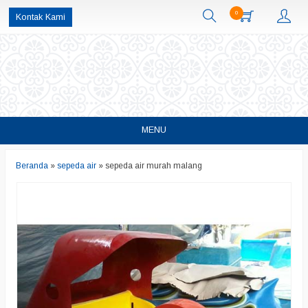
0
Kontak Kami
MENU
Beranda
»
sepeda air
»
sepeda air murah malang