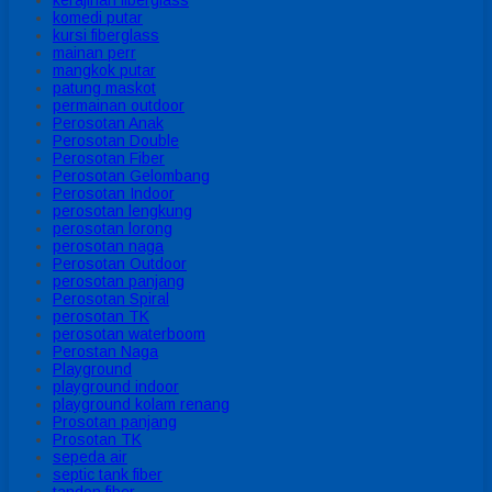
kerajinan fiberglass
komedi putar
kursi fiberglass
mainan perr
mangkok putar
patung maskot
permainan outdoor
Perosotan Anak
Perosotan Double
Perosotan Fiber
Perosotan Gelombang
Perosotan Indoor
perosotan lengkung
perosotan lorong
perosotan naga
Perosotan Outdoor
perosotan panjang
Perosotan Spiral
perosotan TK
perosotan waterboom
Perostan Naga
Playground
playground indoor
playground kolam renang
Prosotan panjang
Prosotan TK
sepeda air
septic tank fiber