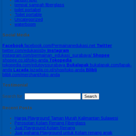
tandon fiber
tempat sampah fiberglass
toilet portabel
Toilet portable
Uncategorized
waterboom
Social Media
Facebook
facebook.com/Permainanedukasi.net
Twitter
twitter.com/edukasisby
Instagram
instagram.com/permainan_edukasi_surabaya/
Shopee
shopee.co.id/toko-anda
Tokopedia
tokopedia.com/edutoyssurabaya
Bukalapak
bukalapak.com/lapak-
anda
Lazada
lazada.co.id/shop/toko-anda
Blibli
blibli.com/merchant/toko-anda
Testimonial
Search for:
Recent Posts
Harga Playground Taman Murah Kalimantan Sulawesi
Perosotan Kolam Renang Fiberglass
Jual Playground Kolam Renang
Jual wahana Playground untuk Kolam renang anak