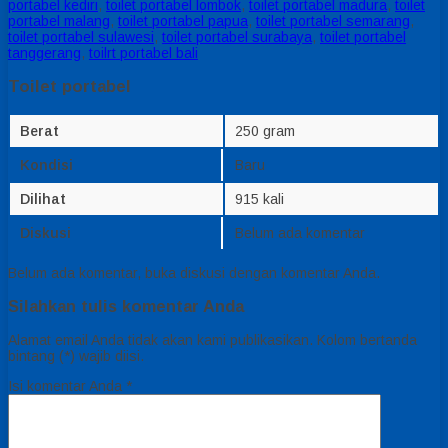
portabel kediri
,
toilet portabel lombok
,
toilet portabel madura
,
toilet
portabel malang
,
toilet portabel papua
,
toilet portabel semarang
,
toilet portabel sulawesi
,
toilet portabel surabaya
,
toilet portabel
tanggerang
,
toilrt portabel bali
Toilet portabel
Berat
250 gram
Kondisi
Baru
Dilihat
915 kali
Diskusi
Belum ada komentar
Belum ada komentar, buka diskusi dengan komentar Anda.
Silahkan tulis komentar Anda
Alamat email Anda tidak akan kami publikasikan. Kolom bertanda
bintang (*) wajib diisi.
Isi komentar Anda
*