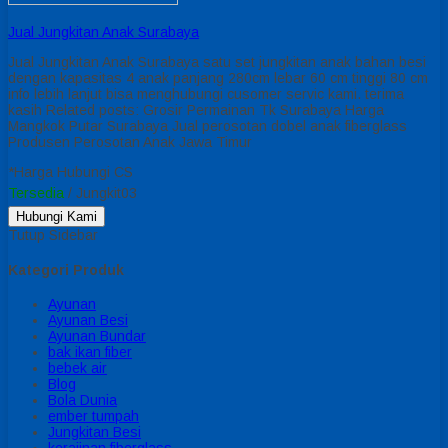
Jual Jungkitan Anak Surabaya
Jual Jungkitan Anak Surabaya satu set jungkitan anak bahan besi
dengan kapasitas 4 anak panjang 280cm lebar 60 cm tinggi 80 cm
info lebih lanjut bisa menghubungi cusomer servic kami. terima
kasih Related posts: Grosir Permainan Tk Surabaya Harga
Mangkok Putar Surabaya Jual perosotan dobel anak fiberglass
Produsen Perosotan Anak Jawa Timur
*Harga Hubungi CS
Tersedia
/ Jungkit03
Hubungi Kami
Tutup Sidebar
Kategori Produk
Ayunan
Ayunan Besi
Ayunan Bundar
bak ikan fiber
bebek air
Blog
Bola Dunia
ember tumpah
Jungkitan Besi