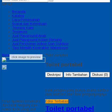
MENU
Beranda
Katalog
Cara Pemesanan
Syarat dan Ketentuan
Tentang Kami
Testimoni
Jual Playground Anak
Jual Playground Kolam Renang
Jual Perosotan Indoor Dan Outdoor
Tips Memilih Kontraktor Waterboom
Beranda
»
toilet portabel
»
Toilet portabel
click image to preview
Toilet portabel
Deskripsi
Info Tambahan
Diskusi (0)
yukk juragan yang punya usaha outdoor
atau wahana alam biar pengunjungnya
tetap nyaman berwisata
Edisi Terbatas
dan tidak bingung cari
Toilet portabel
kamar kecil yang jauh