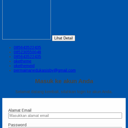
Lihat Detail
085643522435
085230550048
085643522435
oketheme
okethemeid
permainanedukasisby@gmail.com
Masuk ke akun Anda
Selamat datang kembali, silahkan login ke akun Anda.
Alamat Email
Password