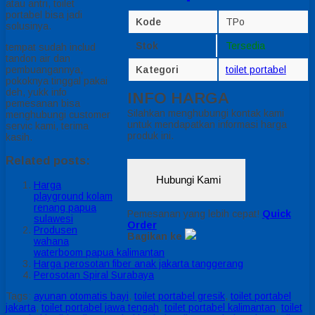
atau antri, toilet
portabel bisa jadi
Kode
TPo
solusinya.
Stok
Tersedia
tempat sudah includ
tandon air dan
pembuangannya,
Kategori
toilet portabel
pokoknya tinggal pakai
deh, yukk info
INFO HARGA
pemesanan bisa
Silahkan menghubungi kontak kami
menghubungi customer
untuk mendapatkan informasi harga
servic kami, terima
produk ini.
kasih.
Related posts:
Hubungi Kami
Harga
playground kolam
renang papua
Pemesanan yang lebih cepat!
Quick
sulawesi
Order
Produsen
Bagikan ke
wahana
waterboom papua kalimantan
Harga perosotan fiber anak jakarta tanggerang
Perosotan Spiral Surabaya
Tags:
ayunan otomatis bayi
,
toilet portabel gresik
,
toilet portabel
jakarta
,
toilet portabel jawa tengah
,
toilet portabel kalimantan
,
toilet