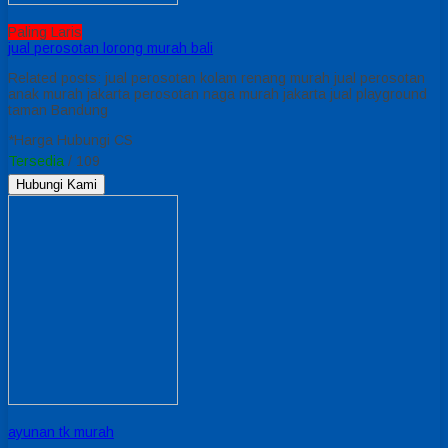
Paling Laris
jual perosotan lorong murah bali
Related posts: jual perosotan kolam renang murah jual perosotan
anak murah jakarta perosotan naga murah jakarta jual playground
taman Bandung
*Harga Hubungi CS
Tersedia
/ 109
Hubungi Kami
ayunan tk murah