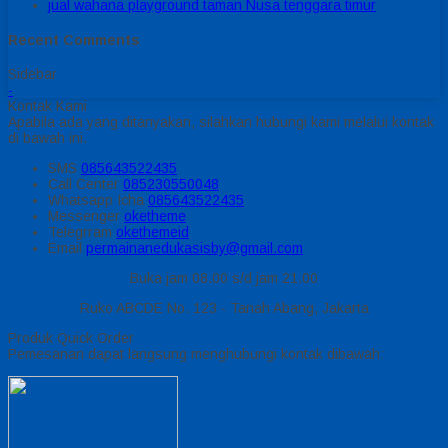
jual wahana playground taman Nusa tenggara timur
Recent Comments
Sidebar
-
Kontak Kami
Apabila ada yang ditanyakan, silahkan hubungi kami melalui kontak
di bawah ini.
SMS
085643522435
Call Center
085230550048
Whatsapp
Icha
085643522435
Messenger
oketheme
Telegrram
okethemeid
Email
permainanedukasisby@gmail.com
Buka jam 08.00 s/d jam 21.00
Ruko ABCDE No. 123 - Tanah Abang, Jakarta
Produk Quick Order
Pemesanan dapat langsung menghubungi kontak dibawah: