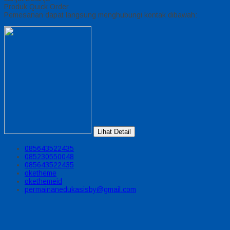
Produk Quick Order
Pemesanan dapat langsung menghubungi kontak dibawah:
Lihat Detail
085643522435
085230550048
085643522435
oketheme
okethemeid
permainanedukasisby@gmail.com