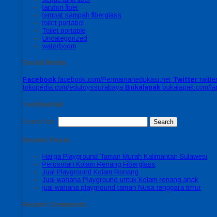
tandon fiber
tempat sampah fiberglass
toilet portabel
Toilet portable
Uncategorized
waterboom
Social Media
Facebook
facebook.com/Permainanedukasi.net
Twitter
twitt
tokopedia.com/edutoyssurabaya
Bukalapak
bukalapak.com/l
Testimonial
Search for:
Recent Posts
Harga Playground Taman Murah Kalimantan Sulawesi
Perosotan Kolam Renang Fiberglass
Jual Playground Kolam Renang
Jual wahana Playground untuk Kolam renang anak
jual wahana playground taman Nusa tenggara timur
Recent Comments