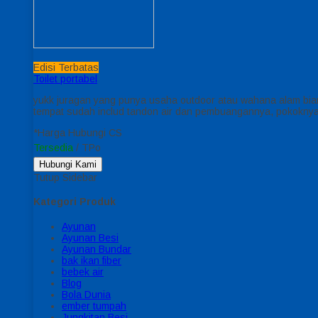
Edisi Terbatas
Toilet portabel
yukk juragan yang punya usaha outdoor atau wahana alam biar p
tempat sudah includ tandon air dan pembuangannya, pokoknya 
*Harga Hubungi CS
Tersedia
/ TPo
Hubungi Kami
Tutup Sidebar
Kategori Produk
Ayunan
Ayunan Besi
Ayunan Bundar
bak ikan fiber
bebek air
Blog
Bola Dunia
ember tumpah
Jungkitan Besi