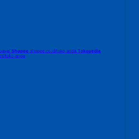
baya/
Shopee
shopee.co.id/toko-anda
Tokopedia
ant/toko-anda