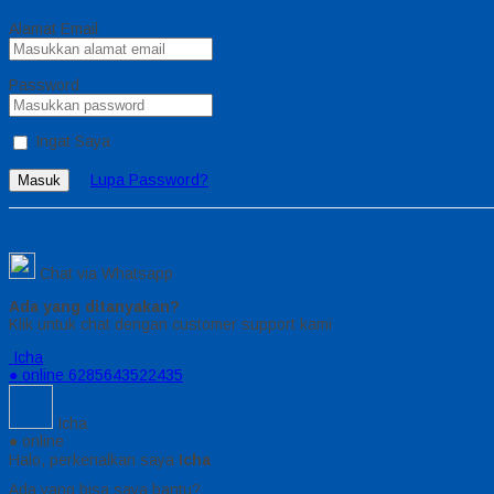
Alamat Email
Password
Ingat Saya
Lupa Password?
Masuk
Chat via Whatsapp
Ada yang ditanyakan?
Klik untuk chat dengan customer support kami
Icha
● online
6285643522435
Icha
● online
Halo, perkenalkan saya
Icha
Ada yang bisa saya bantu?