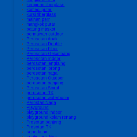
kerajinan fiberglass
komedi putar
kursi fiberglass
mainan perr
mangkok putar
patung maskot
permainan outdoor
Perosotan Anak
Perosotan Double
Perosotan Fiber
Perosotan Gelombang
Perosotan Indoor
perosotan lengkung
perosotan lorong
perosotan naga
Perosotan Outdoor
perosotan panjang
Perosotan Spiral
perosotan TK
perosotan waterboom
Perostan Naga
Playground
playground indoor
playground kolam renang
Prosotan panjang
Prosotan TK
sepeda air
septic tank fiber