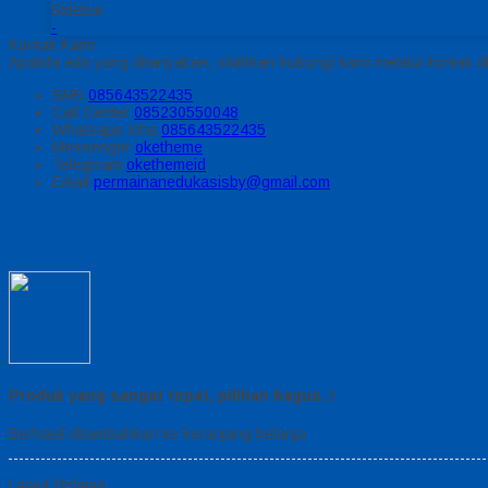
Sidebar
-
Kontak Kami
Apabila ada yang ditanyakan, silahkan hubungi kami melalui kontak di
SMS
085643522435
Call Center
085230550048
Whatsapp
Icha
085643522435
Messenger
oketheme
Telegrram
okethemeid
Email
permainanedukasisby@gmail.com
Produk yang sangat tepat, pilihan bagus..!
Berhasil ditambahkan ke keranjang belanja
Lanjut Belanja