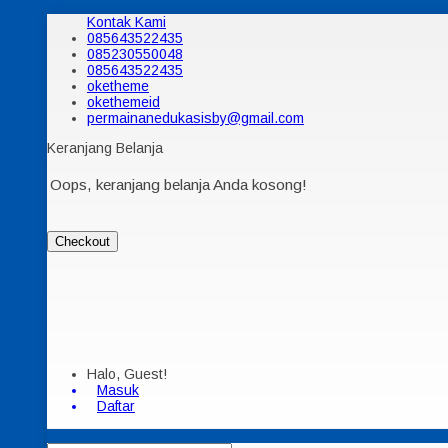
Kontak Kami
085643522435
085230550048
085643522435
oketheme
okethemeid
permainanedukasisby@gmail.com
Keranjang Belanja
Oops, keranjang belanja Anda kosong!
Checkout
Halo, Guest!
Masuk
Daftar