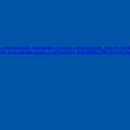
er.com/edukasisby
Instagram
instagram.com/permainan_edukasi_sura
apak-anda
Lazada
lazada.co.id/shop/toko-anda
Blibli
blibli.com/merch