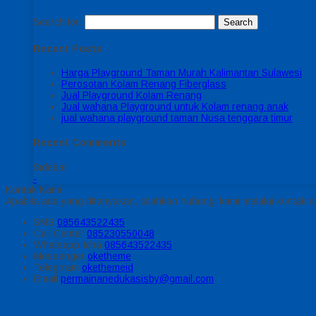
Search for:
Recent Posts
Harga Playground Taman Murah Kalimantan Sulawesi
Perosotan Kolam Renang Fiberglass
Jual Playground Kolam Renang
Jual wahana Playground untuk Kolam renang anak
jual wahana playground taman Nusa tenggara timur
Recent Comments
Sidebar
-
Kontak Kami
Apabila ada yang ditanyakan, silahkan hubungi kami melalui kontak di
SMS
085643522435
Call Center
085230550048
Whatsapp
Icha
085643522435
Messenger
oketheme
Telegrram
okethemeid
Email
permainanedukasisby@gmail.com