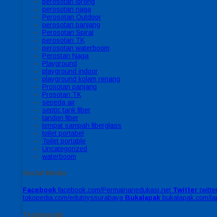
perosotan lorong
perosotan naga
Perosotan Outdoor
perosotan panjang
Perosotan Spiral
perosotan TK
perosotan waterboom
Perostan Naga
Playground
playground indoor
playground kolam renang
Prosotan panjang
Prosotan TK
sepeda air
septic tank fiber
tandon fiber
tempat sampah fiberglass
toilet portabel
Toilet portable
Uncategorized
waterboom
Social Media
Facebook
facebook.com/Permainanedukasi.net
Twitter
twitt
tokopedia.com/edutoyssurabaya
Bukalapak
bukalapak.com/l
Testimonial