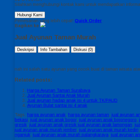
Silahkan menghubungi kontak kami untuk mendapatkan informas
Hubungi Kami
Pemesanan yang lebih cepat!
Quick Order
Bagikan ke
Jual Ayunan Taman Murah
Deskripsi
Info Tambahan
Diskusi (0)
nah ini salah satu ayunan yang cocok buat di taman wisata ata
Related posts:
Harga Ayunan Taman Surabaya
Jual Ayunan Santai Anak Murah
Jual ayunan hadap anak isi 4 untuk TK/PAUD
Ayunan Bulat santai isi 4 anak
Tags:
harga ayunan anak
,
harga ayunan taman
,
jual ayunan a
bekasi
,
jual ayunan anak bogor
,
jual ayunan anak bojonegoro
,
gresik
,
jual ayunan anak gresik jual ayunan anak lamongan
,
ju
jual ayunan anak murah jember
,
jual ayunan anak murah kediri
nganjuk
,
jual ayunan anak murah palangkaraya
,
jual ayunan a