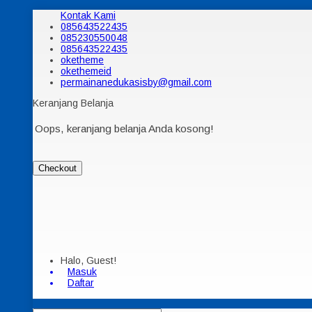
Kontak Kami
085643522435
085230550048
085643522435
oketheme
okethemeid
permainanedukasisby@gmail.com
Keranjang Belanja
Oops, keranjang belanja Anda kosong!
Checkout
Halo, Guest!
Masuk
Daftar