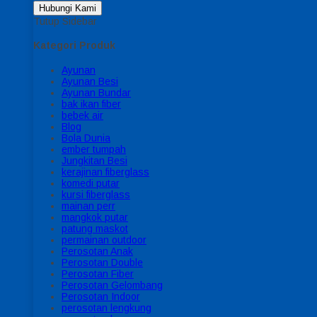
Hubungi Kami
Tutup Sidebar
Kategori Produk
Ayunan
Ayunan Besi
Ayunan Bundar
bak ikan fiber
bebek air
Blog
Bola Dunia
ember tumpah
Jungkitan Besi
kerajinan fiberglass
komedi putar
kursi fiberglass
mainan perr
mangkok putar
patung maskot
permainan outdoor
Perosotan Anak
Perosotan Double
Perosotan Fiber
Perosotan Gelombang
Perosotan Indoor
perosotan lengkung