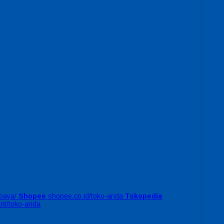
baya/
Shopee
shopee.co.id/toko-anda
Tokopedia
ant/toko-anda