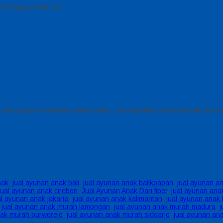
i harga produk ini.
u bisa juga di halaman rumah anda , yuk dapatkan harga terbaik dari k
nak
,
jual ayunan anak bali
,
jual ayunan anak balikpapan
,
jual ayunan a
jual ayunan anak cirebon
,
Jual Ayunan Anak Dari fiber
,
jual ayunan ana
al ayunan anak jakarta
,
jual ayunan anak kalimantan
,
jual ayunan anak 
,
jual ayunan anak murah lamongan
,
jual ayunan anak murah madura
,
j
nak murah purworejo
,
jual ayunan anak murah sidoarjo
,
jual ayunan an