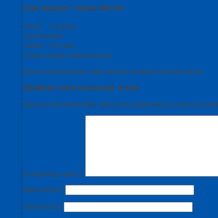
Jual Ayunan Taman Murah
Berat
0.5 gram
Kondisi
Baru
Dilihat
973 kali
Diskusi
Belum ada komentar
Belum ada komentar, buka diskusi dengan komentar Anda.
Silahkan tulis komentar Anda
Alamat email Anda tidak akan kami publikasikan. Kolom bertanda 
Isi komentar Anda
*
Nama Anda
*
Email Anda
*