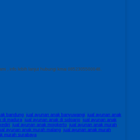
ami , info lebih lanjut hubungi kmai 0852305500048.
nak bandung
,
jual ayunan anak banyuwangi
,
jual ayunan anak
k di madura
,
jual ayunan anak di sidoarjo
,
jual ayunan anak
kediri
,
jual ayunan anak mojokerto
,
jual ayunan anak murah
,
ual ayunan anak murah malang
,
jual ayunan anak murah
ak murah surabaya