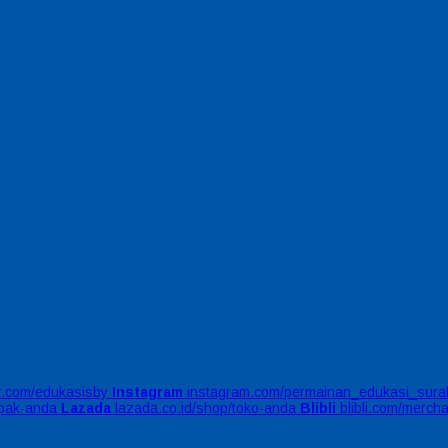
er.com/edukasisby
Instagram
instagram.com/permainan_edukasi_sura
apak-anda
Lazada
lazada.co.id/shop/toko-anda
Blibli
blibli.com/merch