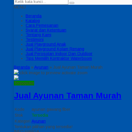
MENU
Beranda
Katalog
Cara Pemesanan
Syarat dan Ketentuan
Tentang Kami
Testimoni
Jual Playground Anak
Jual Playground Kolam Renang
Jual Perosotan Indoor Dan Outdoor
Tips Memilih Kontraktor Waterboom
Beranda
»
Ayunan
»
Jual Ayunan Taman Murah
click image to preview
activate zoom
Terpopuler
Jual Ayunan Taman Murah
Kode
ayunan gawang fiber
Stok
Tersedia
Kategori
Ayunan
Tentukan pilihan yang tersedia!
INFO HARGA