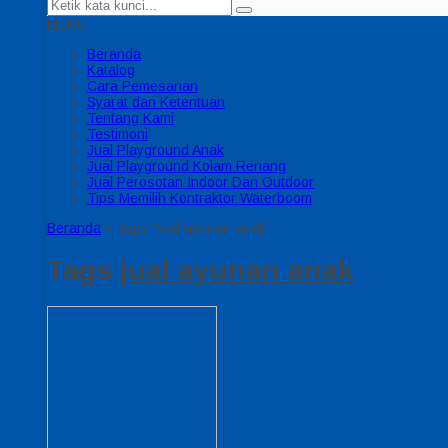
MENU
Beranda
Katalog
Cara Pemesanan
Syarat dan Ketentuan
Tentang Kami
Testimoni
Jual Playground Anak
Jual Playground Kolam Renang
Jual Perosotan Indoor Dan Outdoor
Tips Memilih Kontraktor Waterboom
Beranda
»
Tags "jual ayunan anak"
Tags
jual ayunan anak