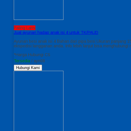
Paling Laris
Jual ayunan hadap anak isi 4 untuk TK/PAUD
Ayunan besi anak isi 4 Bahan dari pipa besi Ukuran panjang 15
ekspedisi langganan anda. Info lebih lanjut bisa menghubungi 
*Harga Hubungi CS
Tersedia
/ ayn08
Hubungi Kami