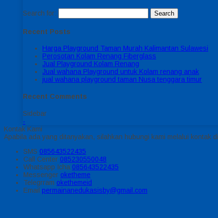
Search for:
Recent Posts
Harga Playground Taman Murah Kalimantan Sulawesi
Perosotan Kolam Renang Fiberglass
Jual Playground Kolam Renang
Jual wahana Playground untuk Kolam renang anak
jual wahana playground taman Nusa tenggara timur
Recent Comments
Sidebar
-
Kontak Kami
Apabila ada yang ditanyakan, silahkan hubungi kami melalui kontak di
SMS
085643522435
Call Center
085230550048
Whatsapp
Icha
085643522435
Messenger
oketheme
Telegrram
okethemeid
Email
permainanedukasisby@gmail.com