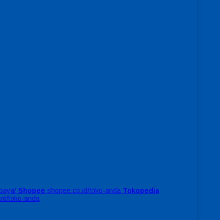
baya/
Shopee
shopee.co.id/toko-anda
Tokopedia
ant/toko-anda