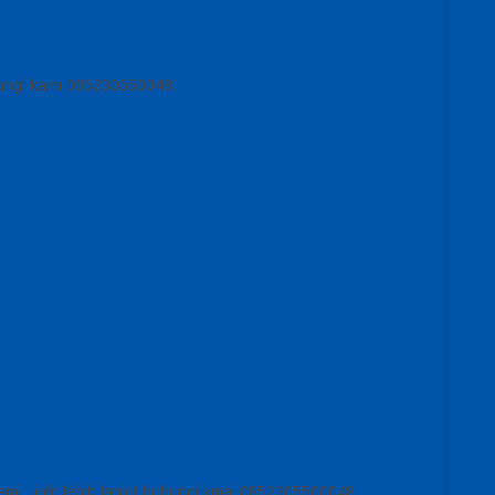
ubungi kami 085230550048.
ami , info lebih lanjut hubungi kmai 0852305500048.