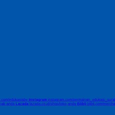
er.com/edukasisby
Instagram
instagram.com/permainan_edukasi_sura
apak-anda
Lazada
lazada.co.id/shop/toko-anda
Blibli
blibli.com/merch