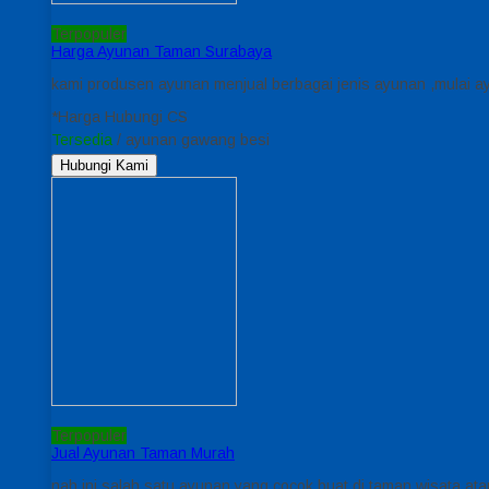
Terpopuler
Harga Ayunan Taman Surabaya
kami produsen ayunan menjual berbagai jenis ayunan ,mulai ay
*Harga Hubungi CS
Tersedia
/ ayunan gawang besi
Hubungi Kami
Terpopuler
Jual Ayunan Taman Murah
nah ini salah satu ayunan yang cocok buat di taman wisata ata