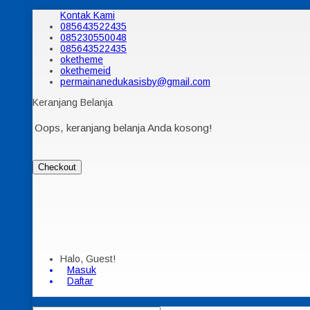
Kontak Kami
085643522435
085230550048
085643522435
oketheme
okethemeid
permainanedukasisby@gmail.com
Keranjang Belanja
Oops, keranjang belanja Anda kosong!
Checkout
Halo, Guest!
Masuk
Daftar