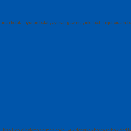
unan kotak , ayunan bulat , ayunan gawang , info lebih lanjut bisa h
u bisa juga di halaman rumah anda , yuk dapatkan harga terbaik dari k