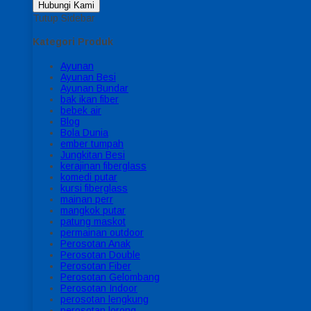
Hubungi Kami
Tutup Sidebar
Kategori Produk
Ayunan
Ayunan Besi
Ayunan Bundar
bak ikan fiber
bebek air
Blog
Bola Dunia
ember tumpah
Jungkitan Besi
kerajinan fiberglass
komedi putar
kursi fiberglass
mainan perr
mangkok putar
patung maskot
permainan outdoor
Perosotan Anak
Perosotan Double
Perosotan Fiber
Perosotan Gelombang
Perosotan Indoor
perosotan lengkung
perosotan lorong