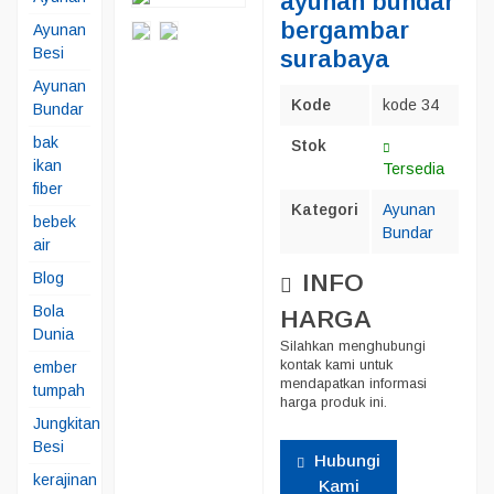
ayunan bundar
bergambar
Ayunan
Besi
surabaya
Ayunan
Kode
kode 34
Bundar
bak
Stok
ikan
Tersedia
fiber
Kategori
Ayunan
bebek
Bundar
air
Blog
INFO
Bola
HARGA
Dunia
Silahkan menghubungi
kontak kami untuk
ember
mendapatkan informasi
tumpah
harga produk ini.
Jungkitan
Besi
Hubungi
kerajinan
Kami