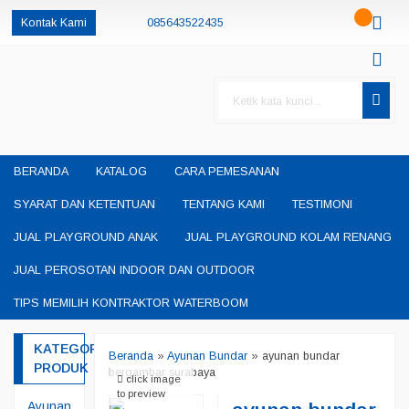
Kontak Kami
085643522435
085230550048
085643522435
oketheme
okethemeid
permainanedukasisby@gmail.com
BERANDA
KATALOG
CARA PEMESANAN
SYARAT DAN KETENTUAN
TENTANG KAMI
TESTIMONI
JUAL PLAYGROUND ANAK
JUAL PLAYGROUND KOLAM RENANG
JUAL PEROSOTAN INDOOR DAN OUTDOOR
TIPS MEMILIH KONTRAKTOR WATERBOOM
KATEGORI
Beranda
»
Ayunan Bundar
»
ayunan bundar
PRODUK
bergambar surabaya
click image
to preview
Ayunan