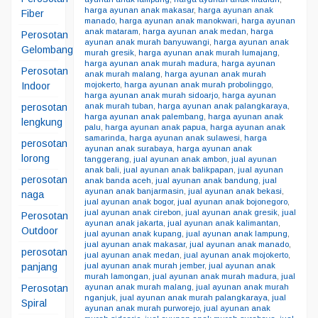
harga ayunan anak makasar
,
harga ayunan anak
Fiber
manado
,
harga ayunan anak manokwari
,
harga ayunan
anak mataram
,
harga ayunan anak medan
,
harga
Perosotan
ayunan anak murah banyuwangi
,
harga ayunan anak
Gelombang
murah gresik
,
harga ayunan anak murah lumajang
,
harga ayunan anak murah madura
,
harga ayunan
Perosotan
anak murah malang
,
harga ayunan anak murah
Indoor
mojokerto
,
harga ayunan anak murah probolinggo
,
harga ayunan anak murah sidoarjo
,
harga ayunan
perosotan
anak murah tuban
,
harga ayunan anak palangkaraya
,
harga ayunan anak palembang
,
harga ayunan anak
lengkung
palu
,
harga ayunan anak papua
,
harga ayunan anak
samarinda
,
harga ayunan anak sulawesi
,
harga
perosotan
ayunan anak surabaya
,
harga ayunan anak
lorong
tanggerang
,
jual ayunan anak ambon
,
jual ayunan
anak bali
,
jual ayunan anak balikpapan
,
jual ayunan
perosotan
anak banda aceh
,
jual ayunan anak bandung
,
jual
ayunan anak banjarmasin
,
jual ayunan anak bekasi
,
naga
jual ayunan anak bogor
,
jual ayunan anak bojonegoro
,
jual ayunan anak cirebon
,
jual ayunan anak gresik
,
jual
Perosotan
ayunan anak jakarta
,
jual ayunan anak kalimantan
,
Outdoor
jual ayunan anak kupang
,
jual ayunan anak lampung
,
jual ayunan anak makasar
,
jual ayunan anak manado
,
perosotan
jual ayunan anak medan
,
jual ayunan anak mojokerto
,
panjang
jual ayunan anak murah jember
,
jual ayunan anak
murah lamongan
,
jual ayunan anak murah madura
,
jual
Perosotan
ayunan anak murah malang
,
jual ayunan anak murah
nganjuk
,
jual ayunan anak murah palangkaraya
,
jual
Spiral
ayunan anak murah purworejo
,
jual ayunan anak