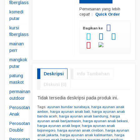
fiberglass
Pemesanan yang lebih
komedi
cepat!
Quick Order
putar
kursi
Bagikan ke
fiberglass
mainan
perr
mangkok
putar
Deskripsi
Info Tambahan
patung
maskot
Diskusi (0)
permainan
Tidak tersedia deskripsi pada produk ini.
outdoor
Perosotan
Tags:
ayunan bundar surabaya
,
harga ayunan anak
ambon
,
harga ayunan anak bali
,
harga ayunan anak
Anak
banda aceh
,
harga ayunan anak bandung
,
harga
ayunan anak banjarmasin
,
harga ayunan anak bekasi
,
Perosotan
harga ayunan anak bogor
,
harga ayunan anak
Double
bojonegoro
,
harga ayunan anak cirebon
,
harga ayunan
anak jakarta
,
harga ayunan anak kalimantan
,
harga
Perosotan
ayunan anak lampung
,
harga ayunan anak madiun
,