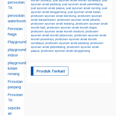
murah sidoarjo
,
jual ayunan anak murah surabaya
,
jual
perosotan
ayunan anak padang
,
jual ayunan anak palembang
,
TK
jual ayunan anak papua
,
jual ayunan anak sorong
,
jual
ayunan anak tanggerang
,
jual ayunan anak tuban
,
perosotan
produsen ayunan anak bandung
,
produsen ayunan
anak banjarmasin
,
produsen ayunan anak jakarta
,
waterboom
produsen ayunan anak malang
,
produsen ayunan anak
murah bali
,
produsen ayunan anak murah bogor
,
Perostan
produsen ayunan anak murah madura
,
produsen
Naga
ayunan anak murah pasuruan
,
produsen ayunan anak
murah purworejo
,
produsen ayunan anak murah
Playground
surabaya
,
produsen ayunan anak padang
,
produsen
ayunan anak palembang
,
produsen ayunan anak
playground
papua
,
produsen ayunan anak tanggerang
indoor
playground
kolam
Produk Terkait
renang
Prosotan
panjang
Prosotan
TK
sepeda
air