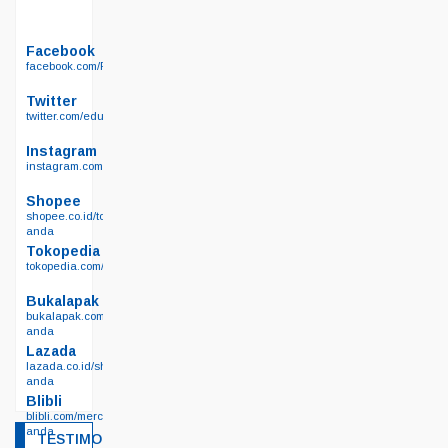
Facebook
facebook.com/Permainanedukasi.net
Twitter
twitter.com/edukasisby
Instagram
instagram.com/permainan_edukasi_surabaya/
Shopee
shopee.co.id/toko-
anda
Tokopedia
tokopedia.com/edutoyssurabaya
Bukalapak
bukalapak.com/lapak-
anda
Lazada
lazada.co.id/shop/toko-
anda
Blibli
blibli.com/merchant/toko-
anda
TESTIMONIAL