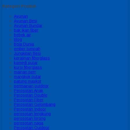
Kategori Produk
Ayunan
Ayunan Besi
Ayunan Bundar
bak ikan fiber
bebek air
Blog
Bola Dunia
ember tumpah
Jungkitan Besi
kerajinan fiberglass
komedi putar
kursi fiberglass
mainan perr
mangkok putar
patung maskot
permainan outdoor
Perosotan Anak
Perosotan Double
Perosotan Fiber
Perosotan Gelombang
Perosotan Indoor
perosotan lengkung
perosotan lorong
perosotan naga
Perosotan Outdoor