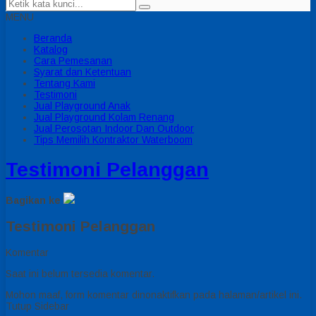
MENU
Beranda
Katalog
Cara Pemesanan
Syarat dan Ketentuan
Tentang Kami
Testimoni
Jual Playground Anak
Jual Playground Kolam Renang
Jual Perosotan Indoor Dan Outdoor
Tips Memilih Kontraktor Waterboom
Testimoni Pelanggan
Bagikan ke
Testimoni Pelanggan
Komentar
Saat ini belum tersedia komentar.
Mohon maaf, form komentar dinonaktifkan pada halaman/artikel ini.
Tutup Sidebar