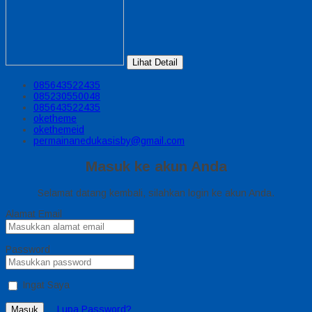
Lihat Detail
085643522435
085230550048
085643522435
oketheme
okethemeid
permainanedukasisby@gmail.com
Masuk ke akun Anda
Selamat datang kembali, silahkan login ke akun Anda.
Alamat Email
Password
Ingat Saya
Lupa Password?
Masuk