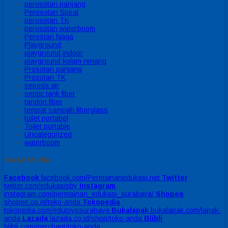
perosotan panjang
Perosotan Spiral
perosotan TK
perosotan waterboom
Perostan Naga
Playground
playground indoor
playground kolam renang
Prosotan panjang
Prosotan TK
sepeda air
septic tank fiber
tandon fiber
tempat sampah fiberglass
toilet portabel
Toilet portable
Uncategorized
waterboom
Social Media
Facebook
facebook.com/Permainanedukasi.net
Twitter
twitter.com/edukasisby
Instagram
instagram.com/permainan_edukasi_surabaya/
Shopee
shopee.co.id/toko-anda
Tokopedia
tokopedia.com/edutoyssurabaya
Bukalapak
bukalapak.com/lapak-
anda
Lazada
lazada.co.id/shop/toko-anda
Blibli
blibli.com/merchant/toko-anda