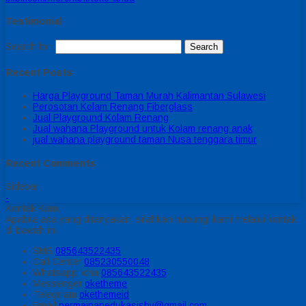
Testimonial
Search for:
Recent Posts
Harga Playground Taman Murah Kalimantan Sulawesi
Perosotan Kolam Renang Fiberglass
Jual Playground Kolam Renang
Jual wahana Playground untuk Kolam renang anak
jual wahana playground taman Nusa tenggara timur
Recent Comments
Sidebar
-
Kontak Kami
Apabila ada yang ditanyakan, silahkan hubungi kami melalui kontak
di bawah ini.
SMS
085643522435
Call Center
085230550048
Whatsapp
Icha
085643522435
Messenger
oketheme
Telegrram
okethemeid
Email
permainanedukasisby@gmail.com