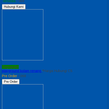
Tersedia
/ 069
Hubungi Kami
Terpopuler
playground kolam renang
*Harga Hubungi CS
Pre Order
/ 068
Pre Order