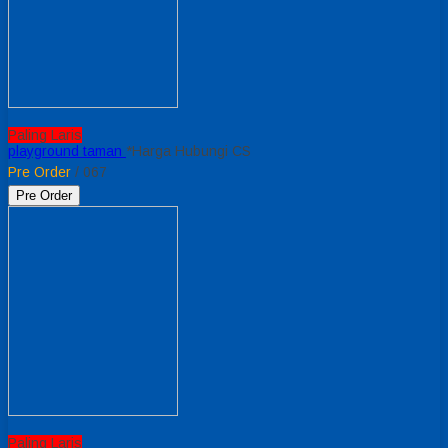
Paling Laris
playground taman
*Harga Hubungi CS
Pre Order
/ 067
Pre Order
Paling Laris