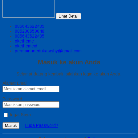
Lihat Detail
085643522435
085230550048
085643522435
oketheme
okethemeid
permainanedukasisby@gmail.com
Masuk ke akun Anda
Selamat datang kembali, silahkan login ke akun Anda.
Alamat Email
Password
Ingat Saya
Lupa Password?
Masuk