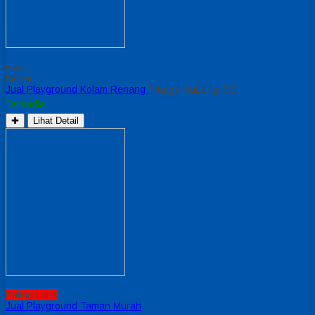
Diskon
nan%
Jual Playground Kolam Renang
*Harga Hubungi CS
Tersedia
✚
Lihat Detail
Paling Laris
Jual Playground Taman Murah