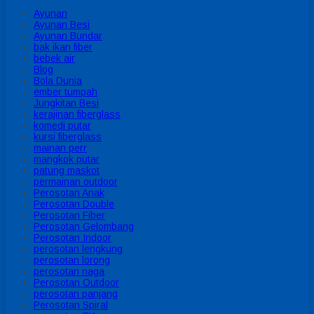
Ayunan
Ayunan Besi
Ayunan Bundar
bak ikan fiber
bebek air
Blog
Bola Dunia
ember tumpah
Jungkitan Besi
kerajinan fiberglass
komedi putar
kursi fiberglass
mainan perr
mangkok putar
patung maskot
permainan outdoor
Perosotan Anak
Perosotan Double
Perosotan Fiber
Perosotan Gelombang
Perosotan Indoor
perosotan lengkung
perosotan lorong
perosotan naga
Perosotan Outdoor
perosotan panjang
Perosotan Spiral