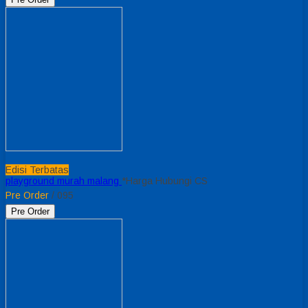
Edisi Terbatas
playground murah malang
*Harga Hubungi CS
Pre Order
/ 095
Pre Order