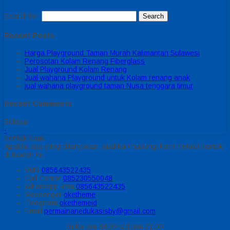
Search for:
Recent Posts
Harga Playground Taman Murah Kalimantan Sulawesi
Perosotan Kolam Renang Fiberglass
Jual Playground Kolam Renang
Jual wahana Playground untuk Kolam renang anak
jual wahana playground taman Nusa tenggara timur
Recent Comments
Sidebar
-
Kontak Kami
Apabila ada yang ditanyakan, silahkan hubungi kami melalui kontak
di bawah ini.
SMS
085643522435
Call Center
085230550048
Whatsapp
Icha
085643522435
Messenger
oketheme
Telegrram
okethemeid
Email
permainanedukasisby@gmail.com
Buka jam 08.00 s/d jam 21.00