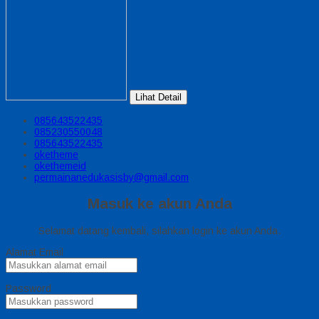
Lihat Detail
085643522435
085230550048
085643522435
oketheme
okethemeid
permainanedukasisby@gmail.com
Masuk ke akun Anda
Selamat datang kembali, silahkan login ke akun Anda.
Alamat Email
Password