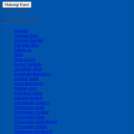
Hubungi Kami
Tutup Sidebar
Kategori Produk
Ayunan
Ayunan Besi
Ayunan Bundar
bak ikan fiber
bebek air
Blog
Bola Dunia
ember tumpah
Jungkitan Besi
kerajinan fiberglass
komedi putar
kursi fiberglass
mainan perr
mangkok putar
patung maskot
permainan outdoor
Perosotan Anak
Perosotan Double
Perosotan Fiber
Perosotan Gelombang
Perosotan Indoor
perosotan lengkung