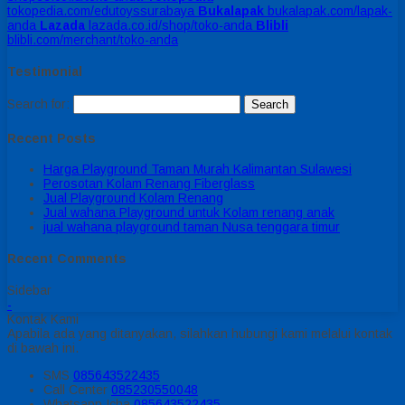
tokopedia.com/edutoyssurabaya
Bukalapak
bukalapak.com/lapak-
anda
Lazada
lazada.co.id/shop/toko-anda
Blibli
blibli.com/merchant/toko-anda
Testimonial
Search for:
Recent Posts
Harga Playground Taman Murah Kalimantan Sulawesi
Perosotan Kolam Renang Fiberglass
Jual Playground Kolam Renang
Jual wahana Playground untuk Kolam renang anak
jual wahana playground taman Nusa tenggara timur
Recent Comments
Sidebar
-
Kontak Kami
Apabila ada yang ditanyakan, silahkan hubungi kami melalui kontak
di bawah ini.
SMS
085643522435
Call Center
085230550048
Whatsapp
Icha
085643522435