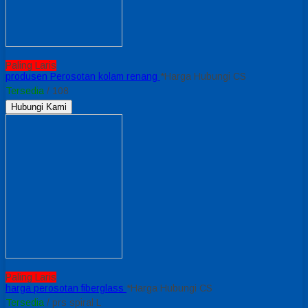
Paling Laris
produsen Perosotan kolam renang
*Harga Hubungi CS
Tersedia
/ 108
Hubungi Kami
Paling Laris
harga perosotan fiberglass
*Harga Hubungi CS
Tersedia
/ prs spiral L