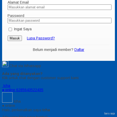
Alamat Email
Password
Ingat Saya
Lupa Password?
Masuk
Belum menjadi member?
Daftar
Chat via Whatsapp
Ada yang ditanyakan?
Klik untuk chat dengan customer support kami
Icha
● online
6285643522435
Icha
● online
Halo, perkenalkan saya
Icha
baru saja