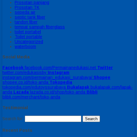
Prosotan panjang
Prosotan TK
sepeda air
septic tank fiber
tandon fiber
tempat sampah fiberglass
toilet portabel
Toilet portable
Uncategorized
waterboom
Social Media
Facebook
facebook.com/Permainanedukasi.net
Twitter
twitter.com/edukasisby
Instagram
instagram.com/permainan_edukasi_surabaya/
Shopee
shopee.co.id/toko-anda
Tokopedia
tokopedia.com/edutoyssurabaya
Bukalapak
bukalapak.com/lapak-
anda
Lazada
lazada.co.id/shop/toko-anda
Blibli
blibli.com/merchant/toko-anda
Testimonial
Search for:
Recent Posts