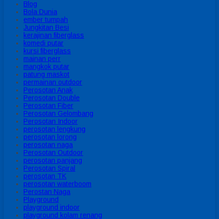
Blog
Bola Dunia
ember tumpah
Jungkitan Besi
kerajinan fiberglass
komedi putar
kursi fiberglass
mainan perr
mangkok putar
patung maskot
permainan outdoor
Perosotan Anak
Perosotan Double
Perosotan Fiber
Perosotan Gelombang
Perosotan Indoor
perosotan lengkung
perosotan lorong
perosotan naga
Perosotan Outdoor
perosotan panjang
Perosotan Spiral
perosotan TK
perosotan waterboom
Perostan Naga
Playground
playground indoor
playground kolam renang