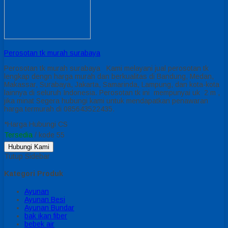
Perosotan tk murah surabaya
Perosotan tk murah surabaya Kami melayani jual perosotan tk
lengkap dengn harga murah dan berkualitas di Bandung, Medan,
Makassar, Surabaya, Jakarta, Samarinda, Lampung, dan kota-kota
lainnya di seluruh Indonesia. Perosotan tk ini mempunyai uk 2 m ,
jika minat Segera hubungi kami untuk mendapatkan penawaran
harga termurah di 085643522435.
*Harga Hubungi CS
Tersedia
/ kode 55
Hubungi Kami
Tutup Sidebar
Kategori Produk
Ayunan
Ayunan Besi
Ayunan Bundar
bak ikan fiber
bebek air