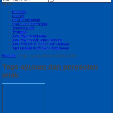
MENU
Beranda
Katalog
Cara Pemesanan
Syarat dan Ketentuan
Tentang Kami
Testimoni
Jual Playground Anak
Jual Playground Kolam Renang
Jual Perosotan Indoor Dan Outdoor
Tips Memilih Kontraktor Waterboom
Beranda
»
Tags "ayunan dan perosotan anak"
Tags
ayunan dan perosotan
anak