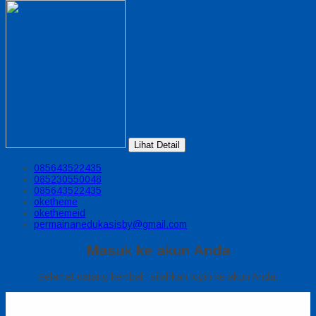
Lihat Detail
085643522435
085230550048
085643522435
oketheme
okethemeid
permainanedukasisby@gmail.com
Masuk ke akun Anda
Selamat datang kembali, silahkan login ke akun Anda.