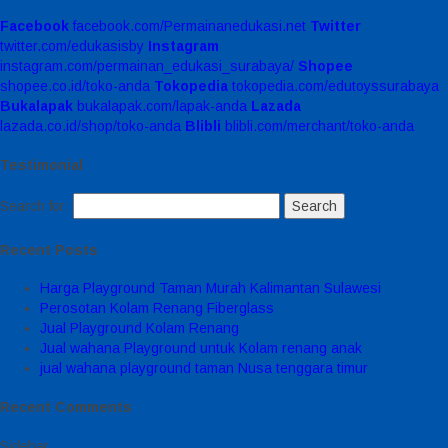
Facebook
facebook.com/Permainanedukasi.net
Twitter
twitter.com/edukasisby
Instagram
instagram.com/permainan_edukasi_surabaya/
Shopee
shopee.co.id/toko-anda
Tokopedia
tokopedia.com/edutoyssurabaya
Bukalapak
bukalapak.com/lapak-anda
Lazada
lazada.co.id/shop/toko-anda
Blibli
blibli.com/merchant/toko-anda
Testimonial
Search for:
Recent Posts
Harga Playground Taman Murah Kalimantan Sulawesi
Perosotan Kolam Renang Fiberglass
Jual Playground Kolam Renang
Jual wahana Playground untuk Kolam renang anak
jual wahana playground taman Nusa tenggara timur
Recent Comments
Sidebar