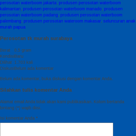
perosotan waterboom jakarta
,
produsen perosotan waterboom
kalimantan
,
produsen perosotan waterboom manado
,
produsen
perosotan waterboom padang
,
produsen perosotan waterboom
palembang
,
produsen perosotan wateroom makasar
,
seluncuran anak
murah papua
Perosotan tk murah surabaya
Berat
0.5 gram
Kondisi
Baru
Dilihat
1.703 kali
Diskusi
Belum ada komentar
Belum ada komentar, buka diskusi dengan komentar Anda.
Silahkan tulis komentar Anda
Alamat email Anda tidak akan kami publikasikan. Kolom bertanda
bintang (*) wajib diisi.
Isi komentar Anda
*