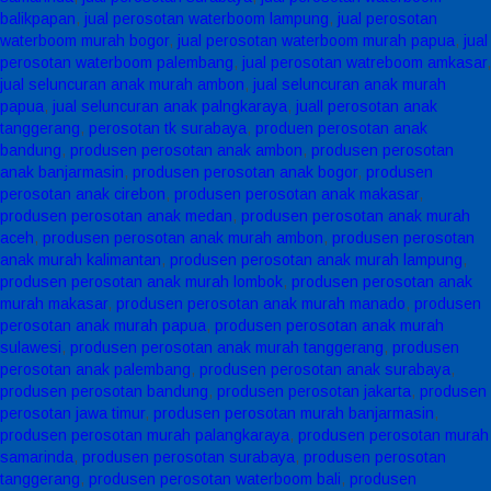
balikpapan
,
jual perosotan waterboom lampung
,
jual perosotan
waterboom murah bogor
,
jual perosotan waterboom murah papua
,
jual
perosotan waterboom palembang
,
jual perosotan watreboom amkasar
,
jual seluncuran anak murah ambon
,
jual seluncuran anak murah
papua
,
jual seluncuran anak palngkaraya
,
juall perosotan anak
tanggerang
,
perosotan tk surabaya
,
produen perosotan anak
bandung
,
produsen perosotan anak ambon
,
produsen perosotan
anak banjarmasin
,
produsen perosotan anak bogor
,
produsen
perosotan anak cirebon
,
produsen perosotan anak makasar
,
produsen perosotan anak medan
,
produsen perosotan anak murah
aceh
,
produsen perosotan anak murah ambon
,
produsen perosotan
anak murah kalimantan
,
produsen perosotan anak murah lampung
,
produsen perosotan anak murah lombok
,
produsen perosotan anak
murah makasar
,
produsen perosotan anak murah manado
,
produsen
perosotan anak murah papua
,
produsen perosotan anak murah
sulawesi
,
produsen perosotan anak murah tanggerang
,
produsen
perosotan anak palembang
,
produsen perosotan anak surabaya
,
produsen perosotan bandung
,
produsen perosotan jakarta
,
produsen
perosotan jawa timur
,
produsen perosotan murah banjarmasin
,
produsen perosotan murah palangkaraya
,
produsen perosotan murah
samarinda
,
produsen perosotan surabaya
,
produsen perosotan
tanggerang
,
produsen perosotan waterboom bali
,
produsen