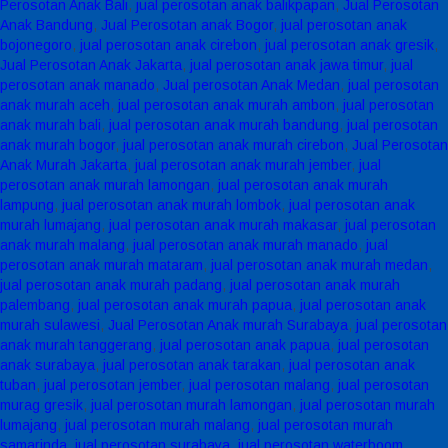
Perosotan Anak Bali
,
jual perosotan anak balikpapan
,
Jual Perosotan
Anak Bandung
,
Jual Perosotan anak Bogor
,
jual perosotan anak
bojonegoro
,
jual perosotan anak cirebon
,
jual perosotan anak gresik
,
Jual Perosotan Anak Jakarta
,
jual perosotan anak jawa timur
,
jual
perosotan anak manado
,
Jual perosotan Anak Medan
,
jual perosotan
anak murah aceh
,
jual perosotan anak murah ambon
,
jual perosotan
anak murah bali
,
jual perosotan anak murah bandung
,
jual perosotan
anak murah bogor
,
jual perosotan anak murah cirebon
,
Jual Perosotan
Anak Murah Jakarta
,
jual perosotan anak murah jember
,
jual
perosotan anak murah lamongan
,
jual perosotan anak murah
lampung
,
jual perosotan anak murah lombok
,
jual perosotan anak
murah lumajang
,
jual perosotan anak murah makasar
,
jual perosotan
anak murah malang
,
jual perosotan anak murah manado
,
jual
perosotan anak murah mataram
,
jual perosotan anak murah medan
,
jual perosotan anak murah padang
,
jual perosotan anak murah
palembang
,
jual perosotan anak murah papua
,
jual perosotan anak
murah sulawesi
,
Jual Perosotan Anak murah Surabaya
,
jual perosotan
anak murah tanggerang
,
jual perosotan anak papua
,
jual perosotan
anak surabaya
,
jual perosotan anak tarakan
,
jual perosotan anak
tuban
,
jual perosotan jember
,
jual perosotan malang
,
jual perosotan
murag gresik
,
jual perosotan murah lamongan
,
jual perosotan murah
lumajang
,
jual perosotan murah malang
,
jual perosotan murah
samarinda
,
jual perosotan surabaya
,
jual perosotan waterboom