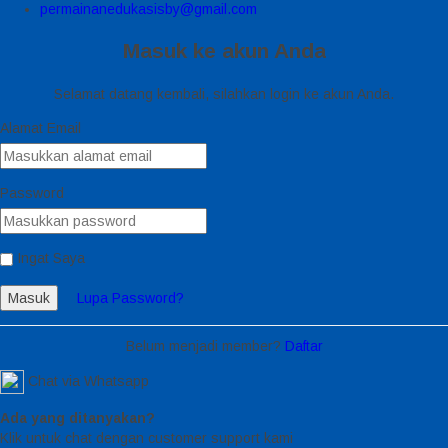
permainanedukasisby@gmail.com
Masuk ke akun Anda
Selamat datang kembali, silahkan login ke akun Anda.
Alamat Email
Password
Ingat Saya
Masuk
Lupa Password?
Belum menjadi member?
Daftar
Chat via Whatsapp
Ada yang ditanyakan?
Klik untuk chat dengan customer support kami