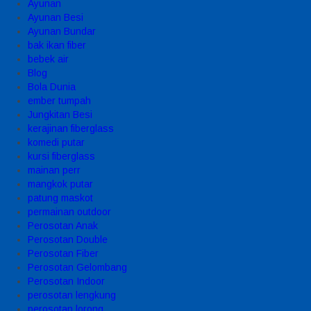
Ayunan
Ayunan Besi
Ayunan Bundar
bak ikan fiber
bebek air
Blog
Bola Dunia
ember tumpah
Jungkitan Besi
kerajinan fiberglass
komedi putar
kursi fiberglass
mainan perr
mangkok putar
patung maskot
permainan outdoor
Perosotan Anak
Perosotan Double
Perosotan Fiber
Perosotan Gelombang
Perosotan Indoor
perosotan lengkung
perosotan lorong