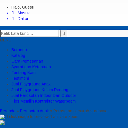
Halo, Guest!
Masuk
Daftar
MENU
Beranda
Katalog
Cara Pemesanan
Syarat dan Ketentuan
Tentang Kami
Testimoni
Jual Playground Anak
Jual Playground Kolam Renang
Jual Perosotan Indoor Dan Outdoor
Tips Memilih Kontraktor Waterboom
Beranda
»
Perosotan Anak
»
Perosotan tk murah surabaya
click image to preview
activate zoom