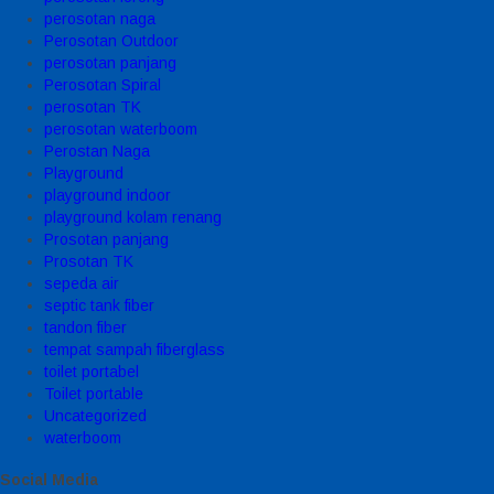
perosotan naga
Perosotan Outdoor
perosotan panjang
Perosotan Spiral
perosotan TK
perosotan waterboom
Perostan Naga
Playground
playground indoor
playground kolam renang
Prosotan panjang
Prosotan TK
sepeda air
septic tank fiber
tandon fiber
tempat sampah fiberglass
toilet portabel
Toilet portable
Uncategorized
waterboom
Social Media