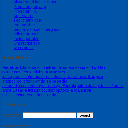
playground kolam renang
Prosotan panjang
Prosotan TK
sepeda air
septic tank fiber
tandon fiber
tempat sampah fiberglass
toilet portabel
Toilet portable
Uncategorized
waterboom
Social Media
Facebook
facebook.com/Permainanedukasi.net
Twitter
twitter.com/edukasisby
Instagram
instagram.com/permainan_edukasi_surabaya/
Shopee
shopee.co.id/toko-anda
Tokopedia
tokopedia.com/edutoyssurabaya
Bukalapak
bukalapak.com/lapak-
anda
Lazada
lazada.co.id/shop/toko-anda
Blibli
blibli.com/merchant/toko-anda
Testimonial
Search for:
Recent Posts