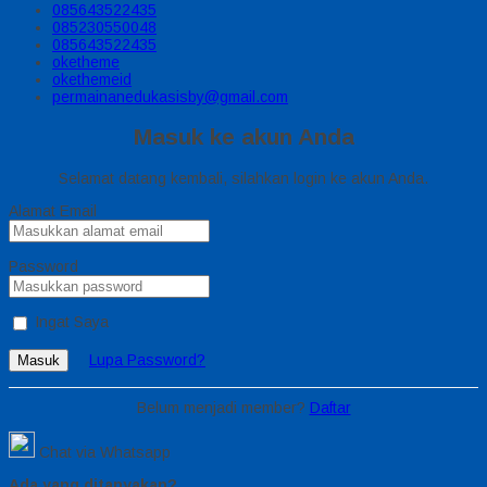
085643522435
085230550048
085643522435
oketheme
okethemeid
permainanedukasisby@gmail.com
Masuk ke akun Anda
Selamat datang kembali, silahkan login ke akun Anda.
Alamat Email
Password
Ingat Saya
Lupa Password?
Masuk
Belum menjadi member?
Daftar
Chat via Whatsapp
Ada yang ditanyakan?