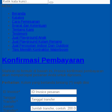
MENU
Beranda
Katalog
Cara Pemesanan
Syarat dan Ketentuan
Tentang Kami
Testimoni
Jual Playground Anak
Jual Playground Kolam Renang
Jual Perosotan Indoor Dan Outdoor
Tips Memilih Kontraktor Waterboom
Konfirmasi Pembayaran
Silahkan isi formulir di bawah ini. Proses konfirmasi pembayaran
akan mempercepat pesanan Anda untuk diproses.
Perhatian
: Kolom yang bertanda bintang (*) wajib diisi
ID Invoice*
Tanggal
Transfer*
Jumlah
Transfer*