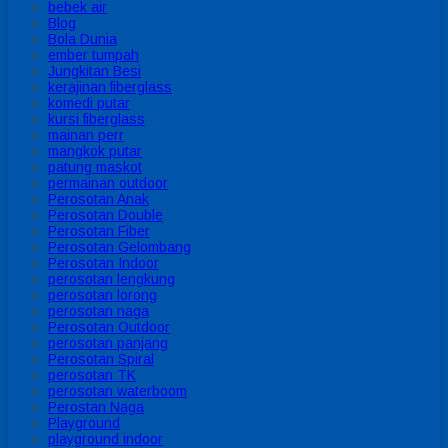
bebek air
Blog
Bola Dunia
ember tumpah
Jungkitan Besi
kerajinan fiberglass
komedi putar
kursi fiberglass
mainan perr
mangkok putar
patung maskot
permainan outdoor
Perosotan Anak
Perosotan Double
Perosotan Fiber
Perosotan Gelombang
Perosotan Indoor
perosotan lengkung
perosotan lorong
perosotan naga
Perosotan Outdoor
perosotan panjang
Perosotan Spiral
perosotan TK
perosotan waterboom
Perostan Naga
Playground
playground indoor