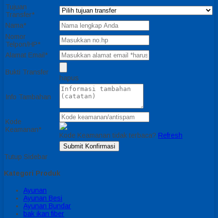
Tujuan
Transfer*
Nama*
Nomor
Telpon/HP*
Alamat Email*
Bukti Transfer
hapus
Info Tambahan
Kode
Keamanan*
Kode Keamanan tidak terbaca?
Refresh
Submit Konfirmasi
Tutup Sidebar
Kategori Produk
Ayunan
Ayunan Besi
Ayunan Bundar
bak ikan fiber