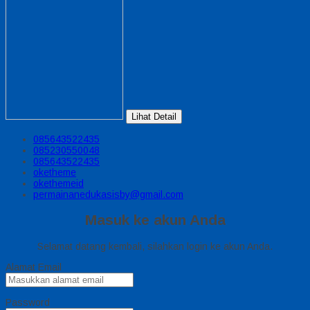
Lihat Detail
085643522435
085230550048
085643522435
oketheme
okethemeid
permainanedukasisby@gmail.com
Masuk ke akun Anda
Selamat datang kembali, silahkan login ke akun Anda.
Alamat Email
Password