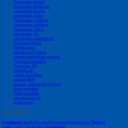
Perosotan Indoor
perosotan lengkung
perosotan lorong
perosotan naga
Perosotan Outdoor
perosotan panjang
Perosotan Spiral
perosotan TK
perosotan waterboom
Perostan Naga
Playground
playground indoor
playground kolam renang
Prosotan panjang
Prosotan TK
sepeda air
septic tank fiber
tandon fiber
tempat sampah fiberglass
toilet portabel
Toilet portable
Uncategorized
waterboom
Social Media
Facebook
facebook.com/Permainanedukasi.net
Twitter
twitter.com/edukasisby
Instagram