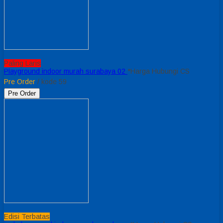
Paling Laris
Playground indoor murah surabaya 02
*Harga Hubungi CS
Pre Order
/ kode 59
Pre Order
Edisi Terbatas