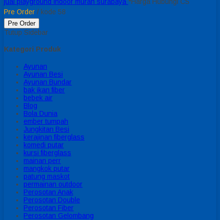
jual playground indoor murah surabaya
*Harga Hubungi CS
Pre Order
/ kode 58
Pre Order
Tutup Sidebar
Kategori Produk
Ayunan
Ayunan Besi
Ayunan Bundar
bak ikan fiber
bebek air
Blog
Bola Dunia
ember tumpah
Jungkitan Besi
kerajinan fiberglass
komedi putar
kursi fiberglass
mainan perr
mangkok putar
patung maskot
permainan outdoor
Perosotan Anak
Perosotan Double
Perosotan Fiber
Perosotan Gelombang