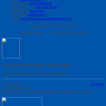
Call Center
085230550048
Whatsapp
Icha
085643522435
Messenger
oketheme
Telegrram
okethemeid
Email
permainanedukasisby@gmail.com
Buka jam 08.00 s/d jam 21.00
Ruko ABCDE No. 123 - Tanah Abang, Jakarta
Produk yang sangat tepat, pilihan bagus..!
Berhasil ditambahkan ke keranjang belanja
Lanjut Belanja
Checkout
Produk Quick Order
Pemesanan dapat langsung menghubungi kontak dibawah: