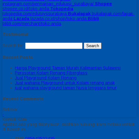
instagram.com/permainan_edukasi_surabaya/
Shopee
shopee.co.id/toko-anda
Tokopedia
tokopedia.com/edutoyssurabaya
Bukalapak
bukalapak.com/lapak-
anda
Lazada
lazada.co.id/shop/toko-anda
Blibli
blibli.com/merchant/toko-anda
Testimonial
Search for:
Recent Posts
Harga Playground Taman Murah Kalimantan Sulawesi
Perosotan Kolam Renang Fiberglass
Jual Playground Kolam Renang
Jual wahana Playground untuk Kolam renang anak
jual wahana playground taman Nusa tenggara timur
Recent Comments
Sidebar
-
Kontak Kami
Apabila ada yang ditanyakan, silahkan hubungi kami melalui kontak
di bawah ini.
SMS
085643522435