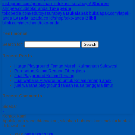
instagram.com/permainan_edukasi_surabaya/
Shopee
shopee.co.id/toko-anda
Tokopedia
tokopedia.com/edutoyssurabaya
Bukalapak
bukalapak.com/lapak-
anda
Lazada
lazada.co.id/shop/toko-anda
Blibli
blibli.com/merchant/toko-anda
Testimonial
Search for:
Recent Posts
Harga Playground Taman Murah Kalimantan Sulawesi
Perosotan Kolam Renang Fiberglass
Jual Playground Kolam Renang
Jual wahana Playground untuk Kolam renang anak
jual wahana playground taman Nusa tenggara timur
Recent Comments
Sidebar
-
Kontak Kami
Apabila ada yang ditanyakan, silahkan hubungi kami melalui kontak
di bawah ini.
SMS
085643522435