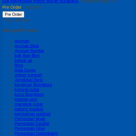
jual playground indoor murah surabaya
*Harga Hubungi CS
Pre Order
/ kode 58
Pre Order
Tutup Sidebar
Kategori Produk
Ayunan
Ayunan Besi
Ayunan Bundar
bak ikan fiber
bebek air
Blog
Bola Dunia
ember tumpah
Jungkitan Besi
kerajinan fiberglass
komedi putar
kursi fiberglass
mainan perr
mangkok putar
patung maskot
permainan outdoor
Perosotan Anak
Perosotan Double
Perosotan Fiber
Perosotan Gelombang