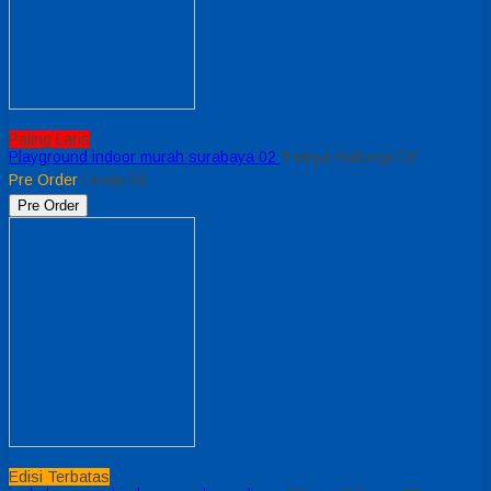
Paling Laris
Playground indoor murah surabaya 02
*Harga Hubungi CS
Pre Order
/ kode 59
Pre Order
Edisi Terbatas