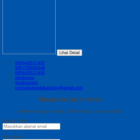
Lihat Detail
085643522435
085230550048
085643522435
oketheme
okethemeid
permainanedukasisby@gmail.com
Masuk ke akun Anda
Selamat datang kembali, silahkan login ke akun Anda.
Alamat Email
Password