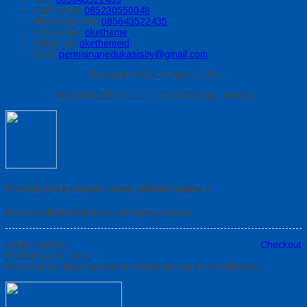
Call Center
085230550048
Whatsapp
Icha
085643522435
Messenger
oketheme
Telegrram
okethemeid
Email
permainanedukasisby@gmail.com
Buka jam 08.00 s/d jam 21.00
Ruko ABCDE No. 123 - Tanah Abang, Jakarta
Produk yang sangat tepat, pilihan bagus..!
Berhasil ditambahkan ke keranjang belanja
Lanjut Belanja
Checkout
Produk Quick Order
Pemesanan dapat langsung menghubungi kontak dibawah: