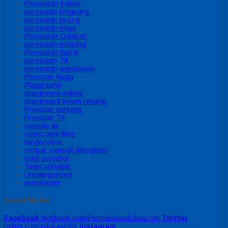
Perosotan Indoor
perosotan lengkung
perosotan lorong
perosotan naga
Perosotan Outdoor
perosotan panjang
Perosotan Spiral
perosotan TK
perosotan waterboom
Perostan Naga
Playground
playground indoor
playground kolam renang
Prosotan panjang
Prosotan TK
sepeda air
septic tank fiber
tandon fiber
tempat sampah fiberglass
toilet portabel
Toilet portable
Uncategorized
waterboom
Social Media
Facebook
facebook.com/Permainanedukasi.net
Twitter
twitter.com/edukasisby
Instagram