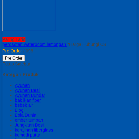
Paling Laris
perosotan waterboom lamongan
*Harga Hubungi CS
Pre Order
/ 098
Pre Order
Tutup Sidebar
Kategori Produk
Ayunan
Ayunan Besi
Ayunan Bundar
bak ikan fiber
bebek air
Blog
Bola Dunia
ember tumpah
Jungkitan Besi
kerajinan fiberglass
komedi putar