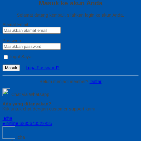
Masuk ke akun Anda
Selamat datang kembali, silahkan login ke akun Anda.
Alamat Email
Password
Ingat Saya
Lupa Password?
Masuk
Belum menjadi member?
Daftar
Chat via Whatsapp
Ada yang ditanyakan?
Klik untuk chat dengan customer support kami
Icha
● online
6285643522435
Icha