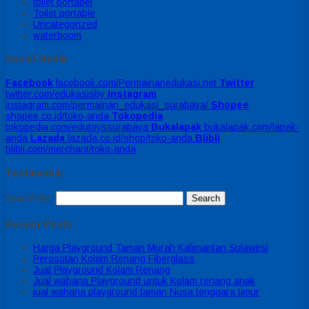
toilet portabel
Toilet portable
Uncategorized
waterboom
Social Media
Facebook
facebook.com/Permainanedukasi.net
Twitter
twitter.com/edukasisby
Instagram
instagram.com/permainan_edukasi_surabaya/
Shopee
shopee.co.id/toko-anda
Tokopedia
tokopedia.com/edutoyssurabaya
Bukalapak
bukalapak.com/lapak-
anda
Lazada
lazada.co.id/shop/toko-anda
Blibli
blibli.com/merchant/toko-anda
Testimonial
Search for:
Recent Posts
Harga Playground Taman Murah Kalimantan Sulawesi
Perosotan Kolam Renang Fiberglass
Jual Playground Kolam Renang
Jual wahana Playground untuk Kolam renang anak
jual wahana playground taman Nusa tenggara timur