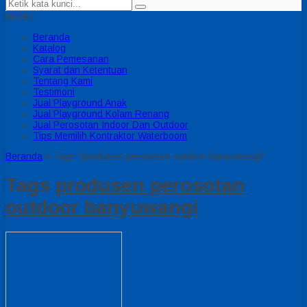
MENU
Beranda
Katalog
Cara Pemesanan
Syarat dan Ketentuan
Tentang Kami
Testimoni
Jual Playground Anak
Jual Playground Kolam Renang
Jual Perosotan Indoor Dan Outdoor
Tips Memilih Kontraktor Waterboom
Beranda
»
Tags "produsen perosotan outdoor banyuwangi"
Tags
produsen perosotan
outdoor banyuwangi