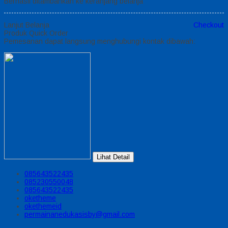
Berhasil ditambahkan ke keranjang belanja
Lanjut Belanja
Checkout
Produk Quick Order
Pemesanan dapat langsung menghubungi kontak dibawah:
Lihat Detail
085643522435
085230550048
085643522435
oketheme
okethemeid
permainanedukasisby@gmail.com