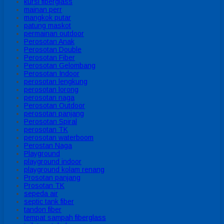
kursi fiberglass
mainan perr
mangkok putar
patung maskot
permainan outdoor
Perosotan Anak
Perosotan Double
Perosotan Fiber
Perosotan Gelombang
Perosotan Indoor
perosotan lengkung
perosotan lorong
perosotan naga
Perosotan Outdoor
perosotan panjang
Perosotan Spiral
perosotan TK
perosotan waterboom
Perostan Naga
Playground
playground indoor
playground kolam renang
Prosotan panjang
Prosotan TK
sepeda air
septic tank fiber
tandon fiber
tempat sampah fiberglass