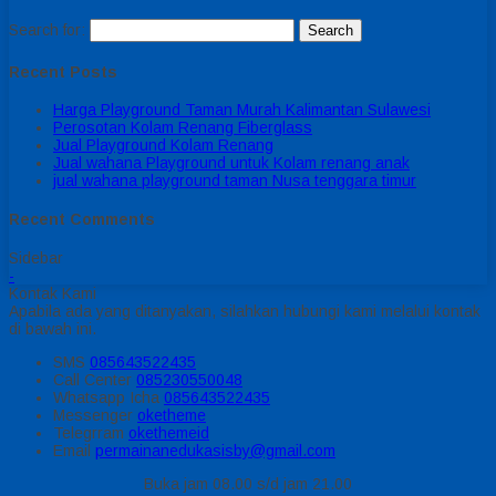
Search for:
Recent Posts
Harga Playground Taman Murah Kalimantan Sulawesi
Perosotan Kolam Renang Fiberglass
Jual Playground Kolam Renang
Jual wahana Playground untuk Kolam renang anak
jual wahana playground taman Nusa tenggara timur
Recent Comments
Sidebar
-
Kontak Kami
Apabila ada yang ditanyakan, silahkan hubungi kami melalui kontak
di bawah ini.
SMS
085643522435
Call Center
085230550048
Whatsapp
Icha
085643522435
Messenger
oketheme
Telegrram
okethemeid
Email
permainanedukasisby@gmail.com
Buka jam 08.00 s/d jam 21.00