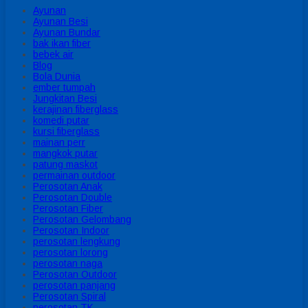
Ayunan
Ayunan Besi
Ayunan Bundar
bak ikan fiber
bebek air
Blog
Bola Dunia
ember tumpah
Jungkitan Besi
kerajinan fiberglass
komedi putar
kursi fiberglass
mainan perr
mangkok putar
patung maskot
permainan outdoor
Perosotan Anak
Perosotan Double
Perosotan Fiber
Perosotan Gelombang
Perosotan Indoor
perosotan lengkung
perosotan lorong
perosotan naga
Perosotan Outdoor
perosotan panjang
Perosotan Spiral
perosotan TK