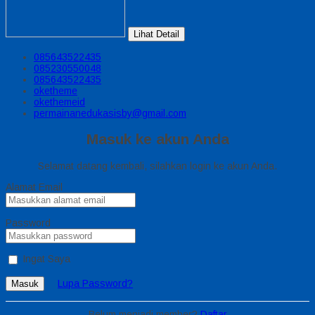
Lihat Detail
085643522435
085230550048
085643522435
oketheme
okethemeid
permainanedukasisby@gmail.com
Masuk ke akun Anda
Selamat datang kembali, silahkan login ke akun Anda.
Alamat Email
Password
Ingat Saya
Lupa Password?
Masuk
Belum menjadi member?
Daftar