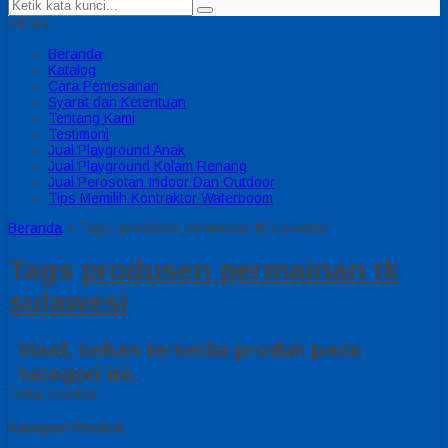
MENU
Beranda
Katalog
Cara Pemesanan
Syarat dan Ketentuan
Tentang Kami
Testimoni
Jual Playground Anak
Jual Playground Kolam Renang
Jual Perosotan Indoor Dan Outdoor
Tips Memilih Kontraktor Waterboom
Beranda
»
Tags "produsen permainan tk sulawesi"
Tags
produsen permainan tk
sulawesi
Maaf, belum tersedia produk pada
kategori ini.
Tutup Sidebar
Kategori Produk