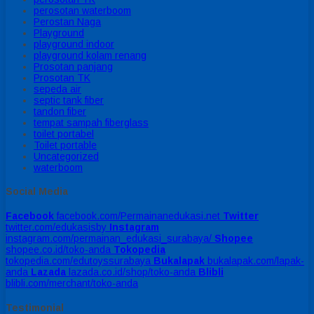
perosotan waterboom
Perostan Naga
Playground
playground indoor
playground kolam renang
Prosotan panjang
Prosotan TK
sepeda air
septic tank fiber
tandon fiber
tempat sampah fiberglass
toilet portabel
Toilet portable
Uncategorized
waterboom
Social Media
Facebook
facebook.com/Permainanedukasi.net
Twitter
twitter.com/edukasisby
Instagram
instagram.com/permainan_edukasi_surabaya/
Shopee
shopee.co.id/toko-anda
Tokopedia
tokopedia.com/edutoyssurabaya
Bukalapak
bukalapak.com/lapak-
anda
Lazada
lazada.co.id/shop/toko-anda
Blibli
blibli.com/merchant/toko-anda
Testimonial