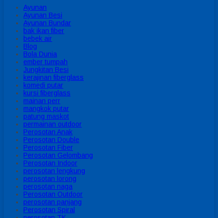
Ayunan
Ayunan Besi
Ayunan Bundar
bak ikan fiber
bebek air
Blog
Bola Dunia
ember tumpah
Jungkitan Besi
kerajinan fiberglass
komedi putar
kursi fiberglass
mainan perr
mangkok putar
patung maskot
permainan outdoor
Perosotan Anak
Perosotan Double
Perosotan Fiber
Perosotan Gelombang
Perosotan Indoor
perosotan lengkung
perosotan lorong
perosotan naga
Perosotan Outdoor
perosotan panjang
Perosotan Spiral
perosotan TK