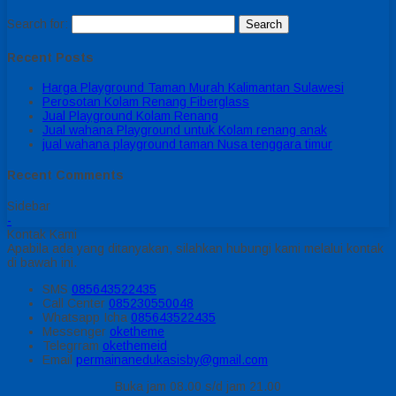
Search for:
Recent Posts
Harga Playground Taman Murah Kalimantan Sulawesi
Perosotan Kolam Renang Fiberglass
Jual Playground Kolam Renang
Jual wahana Playground untuk Kolam renang anak
jual wahana playground taman Nusa tenggara timur
Recent Comments
Sidebar
-
Kontak Kami
Apabila ada yang ditanyakan, silahkan hubungi kami melalui kontak
di bawah ini.
SMS
085643522435
Call Center
085230550048
Whatsapp
Icha
085643522435
Messenger
oketheme
Telegrram
okethemeid
Email
permainanedukasisby@gmail.com
Buka jam 08.00 s/d jam 21.00