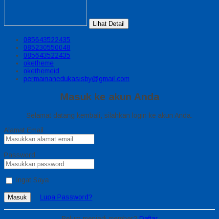
Lihat Detail
085643522435
085230550048
085643522435
oketheme
okethemeid
permainanedukasisby@gmail.com
Masuk ke akun Anda
Selamat datang kembali, silahkan login ke akun Anda.
Alamat Email
Password
Ingat Saya
Lupa Password?
Masuk
Belum menjadi member?
Daftar