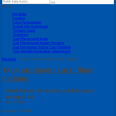
MENU
Beranda
Katalog
Cara Pemesanan
Syarat dan Ketentuan
Tentang Kami
Testimoni
Jual Playground Anak
Jual Playground Kolam Renang
Jual Perosotan Indoor Dan Outdoor
Tips Memilih Kontraktor Waterboom
Beranda
»
Tags "produsen kursi fiber malang"
Tags
produsen kursi fiber
malang
Maaf, belum tersedia produk pada
kategori ini.
Tutup Sidebar
Kategori Produk