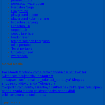
perosotan waterboom
Perostan Naga
Playground
playground indoor
playground kolam renang
Prosotan panjang
Prosotan TK
sepeda air
septic tank fiber
tandon fiber
tempat sampah fiberglass
toilet portabel
Toilet portable
Uncategorized
waterboom
Social Media
Facebook
facebook.com/Permainanedukasi.net
Twitter
twitter.com/edukasisby
Instagram
instagram.com/permainan_edukasi_surabaya/
Shopee
shopee.co.id/toko-anda
Tokopedia
tokopedia.com/edutoyssurabaya
Bukalapak
bukalapak.com/lapak-
anda
Lazada
lazada.co.id/shop/toko-anda
Blibli
blibli.com/merchant/toko-anda
Testimonial