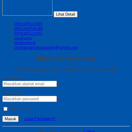
Lihat Detail
085643522435
085230550048
085643522435
oketheme
okethemeid
permainanedukasisby@gmail.com
Masuk ke akun Anda
Selamat datang kembali, silahkan login ke akun Anda.
Alamat Email
Password
Ingat Saya
Lupa Password?
Masuk
Belum menjadi member?
Daftar