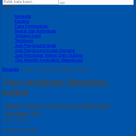
MENU
Beranda
Katalog
Cara Pemesanan
Syarat dan Ketentuan
Tentang Kami
Testimoni
Jual Playground Anak
Jual Playground Kolam Renang
Jual Perosotan Indoor Dan Outdoor
Tips Memilih Kontraktor Waterboom
Beranda
»
Tags "produsen fiberglass kudus"
Tags
produsen fiberglass
kudus
Maaf, belum tersedia produk pada
kategori ini.
Tutup Sidebar
Kategori Produk