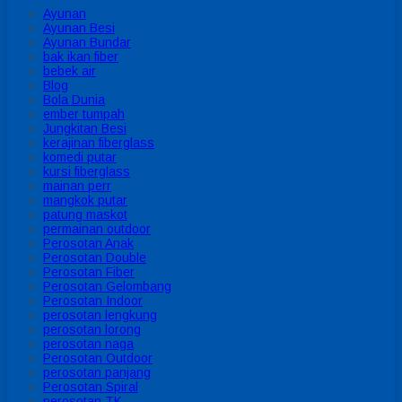
Ayunan
Ayunan Besi
Ayunan Bundar
bak ikan fiber
bebek air
Blog
Bola Dunia
ember tumpah
Jungkitan Besi
kerajinan fiberglass
komedi putar
kursi fiberglass
mainan perr
mangkok putar
patung maskot
permainan outdoor
Perosotan Anak
Perosotan Double
Perosotan Fiber
Perosotan Gelombang
Perosotan Indoor
perosotan lengkung
perosotan lorong
perosotan naga
Perosotan Outdoor
perosotan panjang
Perosotan Spiral
perosotan TK