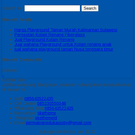
Search for:
Recent Posts
Harga Playground Taman Murah Kalimantan Sulawesi
Perosotan Kolam Renang Fiberglass
Jual Playground Kolam Renang
Jual wahana Playground untuk Kolam renang anak
jual wahana playground taman Nusa tenggara timur
Recent Comments
Sidebar
-
Kontak Kami
Apabila ada yang ditanyakan, silahkan hubungi kami melalui kontak
di bawah ini.
SMS
085643522435
Call Center
085230550048
Whatsapp
Icha
085643522435
Messenger
oketheme
Telegrram
okethemeid
Email
permainanedukasisby@gmail.com
Buka jam 08.00 s/d jam 21.00