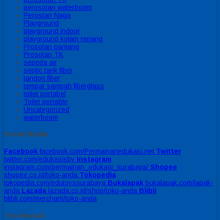
perosotan waterboom
Perostan Naga
Playground
playground indoor
playground kolam renang
Prosotan panjang
Prosotan TK
sepeda air
septic tank fiber
tandon fiber
tempat sampah fiberglass
toilet portabel
Toilet portable
Uncategorized
waterboom
Social Media
Facebook
facebook.com/Permainanedukasi.net
Twitter
twitter.com/edukasisby
Instagram
instagram.com/permainan_edukasi_surabaya/
Shopee
shopee.co.id/toko-anda
Tokopedia
tokopedia.com/edutoyssurabaya
Bukalapak
bukalapak.com/lapak-
anda
Lazada
lazada.co.id/shop/toko-anda
Blibli
blibli.com/merchant/toko-anda
Testimonial