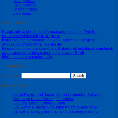
toilet portabel
Toilet portable
Uncategorized
waterboom
Social Media
Facebook
facebook.com/Permainanedukasi.net
Twitter
twitter.com/edukasisby
Instagram
instagram.com/permainan_edukasi_surabaya/
Shopee
shopee.co.id/toko-anda
Tokopedia
tokopedia.com/edutoyssurabaya
Bukalapak
bukalapak.com/lapak-
anda
Lazada
lazada.co.id/shop/toko-anda
Blibli
blibli.com/merchant/toko-anda
Testimonial
Search for:
Recent Posts
Harga Playground Taman Murah Kalimantan Sulawesi
Perosotan Kolam Renang Fiberglass
Jual Playground Kolam Renang
Jual wahana Playground untuk Kolam renang anak
jual wahana playground taman Nusa tenggara timur