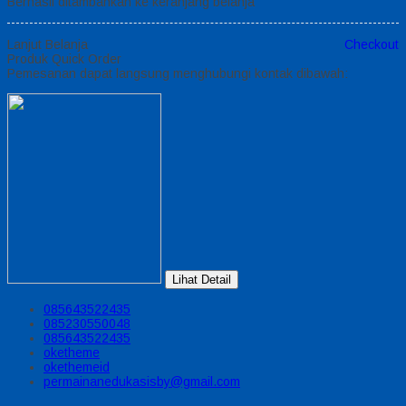
Berhasil ditambahkan ke keranjang belanja
Lanjut Belanja
Checkout
Produk Quick Order
Pemesanan dapat langsung menghubungi kontak dibawah:
Lihat Detail
085643522435
085230550048
085643522435
oketheme
okethemeid
permainanedukasisby@gmail.com