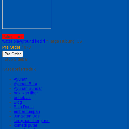
Paling Laris
water playground kediri
*Harga Hubungi CS
Pre Order
/ 078
Pre Order
Tutup Sidebar
Kategori Produk
Ayunan
Ayunan Besi
Ayunan Bundar
bak ikan fiber
bebek air
Blog
Bola Dunia
ember tumpah
Jungkitan Besi
kerajinan fiberglass
komedi putar