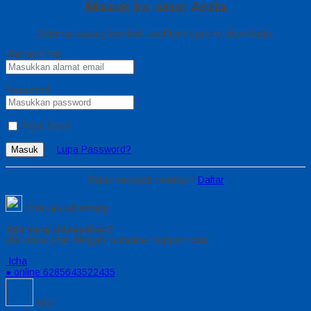
Masuk ke akun Anda
Selamat datang kembali, silahkan login ke akun Anda.
Alamat Email
Password
Ingat Saya
Lupa Password?
Masuk
Belum menjadi member?
Daftar
Chat via Whatsapp
Ada yang ditanyakan?
Klik untuk chat dengan customer support kami
Icha
● online
6285643522435
Icha