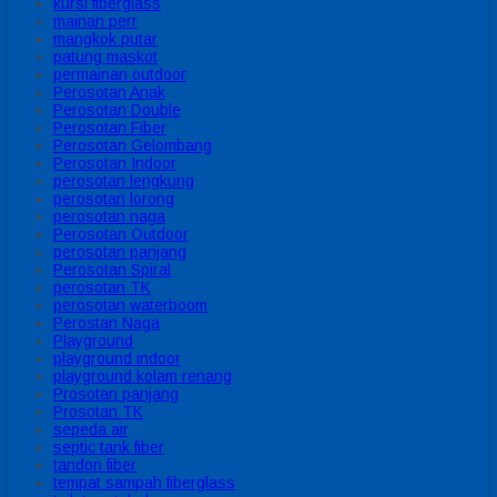
kursi fiberglass
mainan perr
mangkok putar
patung maskot
permainan outdoor
Perosotan Anak
Perosotan Double
Perosotan Fiber
Perosotan Gelombang
Perosotan Indoor
perosotan lengkung
perosotan lorong
perosotan naga
Perosotan Outdoor
perosotan panjang
Perosotan Spiral
perosotan TK
perosotan waterboom
Perostan Naga
Playground
playground indoor
playground kolam renang
Prosotan panjang
Prosotan TK
sepeda air
septic tank fiber
tandon fiber
tempat sampah fiberglass