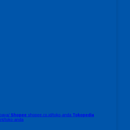
baya/
Shopee
shopee.co.id/toko-anda
Tokopedia
ant/toko-anda