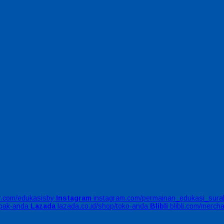
er.com/edukasisby
Instagram
instagram.com/permainan_edukasi_sura
apak-anda
Lazada
lazada.co.id/shop/toko-anda
Blibli
blibli.com/merch