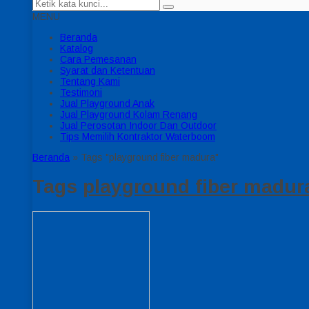
MENU
Beranda
Katalog
Cara Pemesanan
Syarat dan Ketentuan
Tentang Kami
Testimoni
Jual Playground Anak
Jual Playground Kolam Renang
Jual Perosotan Indoor Dan Outdoor
Tips Memilih Kontraktor Waterboom
Beranda
»
Tags "playground fiber madura"
Tags
playground fiber madur