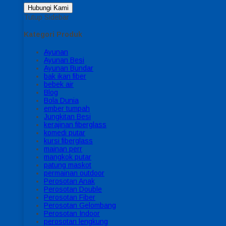
Hubungi Kami
Tutup Sidebar
Kategori Produk
Ayunan
Ayunan Besi
Ayunan Bundar
bak ikan fiber
bebek air
Blog
Bola Dunia
ember tumpah
Jungkitan Besi
kerajinan fiberglass
komedi putar
kursi fiberglass
mainan perr
mangkok putar
patung maskot
permainan outdoor
Perosotan Anak
Perosotan Double
Perosotan Fiber
Perosotan Gelombang
Perosotan Indoor
perosotan lengkung