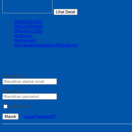
Lihat Detail
085643522435
085230550048
085643522435
oketheme
okethemeid
permainanedukasisby@gmail.com
Alamat Email
Password
Ingat Saya
Lupa Password?
Masuk