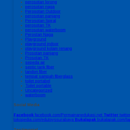
perosotan lorong
perosotan naga
Perosotan Outdoor
perosotan panjang
Perosotan Spiral
perosotan TK
perosotan waterboom
Perostan Naga
Playground
playground indoor
playground kolam renang
Prosotan panjang
Prosotan TK
sepeda air
septic tank fiber
tandon fiber
tempat sampah fiberglass
toilet portabel
Toilet portable
Uncategorized
waterboom
Social Media
Facebook
facebook.com/Permainanedukasi.net
Twitter
twitt
tokopedia.com/edutoyssurabaya
Bukalapak
bukalapak.com/l
Testimonial