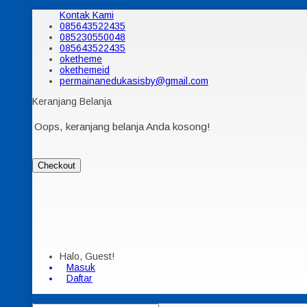
Kontak Kami
085643522435
085230550048
085643522435
oketheme
okethemeid
permainanedukasisby@gmail.com
Keranjang Belanja
Oops, keranjang belanja Anda kosong!
Checkout
Halo, Guest!
Masuk
Daftar