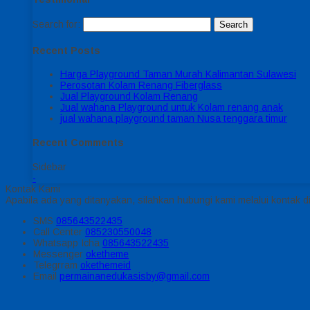
Search for:
Recent Posts
Harga Playground Taman Murah Kalimantan Sulawesi
Perosotan Kolam Renang Fiberglass
Jual Playground Kolam Renang
Jual wahana Playground untuk Kolam renang anak
jual wahana playground taman Nusa tenggara timur
Recent Comments
Sidebar
-
Kontak Kami
Apabila ada yang ditanyakan, silahkan hubungi kami melalui kontak di
SMS
085643522435
Call Center
085230550048
Whatsapp
Icha
085643522435
Messenger
oketheme
Telegrram
okethemeid
Email
permainanedukasisby@gmail.com