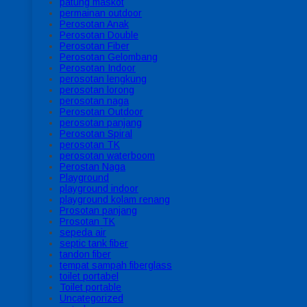
patung maskot
permainan outdoor
Perosotan Anak
Perosotan Double
Perosotan Fiber
Perosotan Gelombang
Perosotan Indoor
perosotan lengkung
perosotan lorong
perosotan naga
Perosotan Outdoor
perosotan panjang
Perosotan Spiral
perosotan TK
perosotan waterboom
Perostan Naga
Playground
playground indoor
playground kolam renang
Prosotan panjang
Prosotan TK
sepeda air
septic tank fiber
tandon fiber
tempat sampah fiberglass
toilet portabel
Toilet portable
Uncategorized