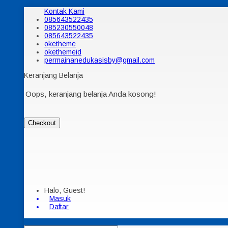
Kontak Kami
085643522435
085230550048
085643522435
oketheme
okethemeid
permainanedukasisby@gmail.com
Keranjang Belanja
Oops, keranjang belanja Anda kosong!
Checkout
Halo, Guest!
Masuk
Daftar