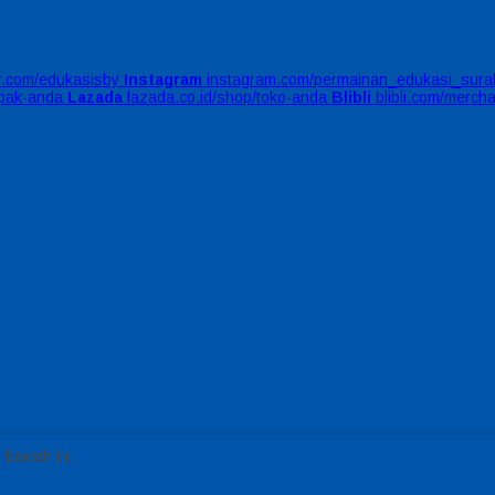
er.com/edukasisby
Instagram
instagram.com/permainan_edukasi_sura
apak-anda
Lazada
lazada.co.id/shop/toko-anda
Blibli
blibli.com/merch
 bawah ini.