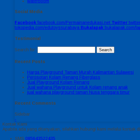
waterboom
Social Media
Facebook
facebook.com/Permainanedukasi.net
Twitter
twitt
tokopedia.com/edutoyssurabaya
Bukalapak
bukalapak.com/l
Testimonial
Search for:
Recent Posts
Harga Playground Taman Murah Kalimantan Sulawesi
Perosotan Kolam Renang Fiberglass
Jual Playground Kolam Renang
Jual wahana Playground untuk Kolam renang anak
jual wahana playground taman Nusa tenggara timur
Recent Comments
Sidebar
-
Kontak Kami
Apabila ada yang ditanyakan, silahkan hubungi kami melalui kontak di
SMS
085643522435