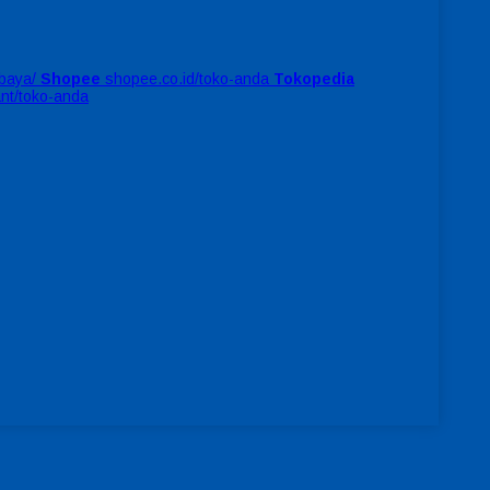
baya/
Shopee
shopee.co.id/toko-anda
Tokopedia
ant/toko-anda