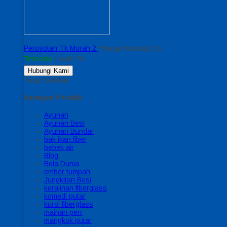
Perosotan Tk Murah 2
*Harga Hubungi CS
Tersedia
/ kode 26
Hubungi Kami
Tutup Sidebar
Kategori Produk
Ayunan
Ayunan Besi
Ayunan Bundar
bak ikan fiber
bebek air
Blog
Bola Dunia
ember tumpah
Jungkitan Besi
kerajinan fiberglass
komedi putar
kursi fiberglass
mainan perr
mangkok putar