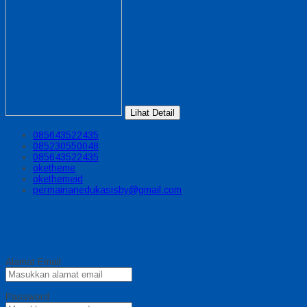
Lihat Detail
085643522435
085230550048
085643522435
oketheme
okethemeid
permainanedukasisby@gmail.com
Alamat Email
Password