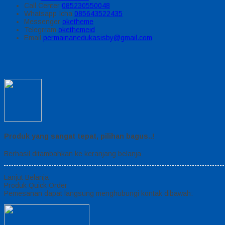
Call Center
085230550048
Whatsapp
Icha
085643522435
Messenger
oketheme
Telegrram
okethemeid
Email
permainanedukasisby@gmail.com
Produk yang sangat tepat, pilihan bagus..!
Berhasil ditambahkan ke keranjang belanja
Lanjut Belanja
Produk Quick Order
Pemesanan dapat langsung menghubungi kontak dibawah: