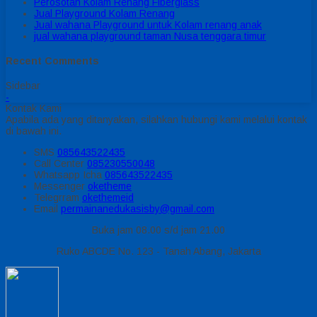
Perosotan Kolam Renang Fiberglass
Jual Playground Kolam Renang
Jual wahana Playground untuk Kolam renang anak
jual wahana playground taman Nusa tenggara timur
Recent Comments
Sidebar
-
Kontak Kami
Apabila ada yang ditanyakan, silahkan hubungi kami melalui kontak
di bawah ini.
SMS
085643522435
Call Center
085230550048
Whatsapp
Icha
085643522435
Messenger
oketheme
Telegrram
okethemeid
Email
permainanedukasisby@gmail.com
Buka jam 08.00 s/d jam 21.00
Ruko ABCDE No. 123 - Tanah Abang, Jakarta