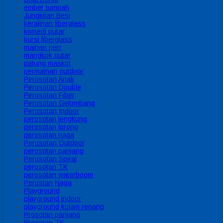
ember tumpah
Jungkitan Besi
kerajinan fiberglass
komedi putar
kursi fiberglass
mainan perr
mangkok putar
patung maskot
permainan outdoor
Perosotan Anak
Perosotan Double
Perosotan Fiber
Perosotan Gelombang
Perosotan Indoor
perosotan lengkung
perosotan lorong
perosotan naga
Perosotan Outdoor
perosotan panjang
Perosotan Spiral
perosotan TK
perosotan waterboom
Perostan Naga
Playground
playground indoor
playground kolam renang
Prosotan panjang
Prosotan TK