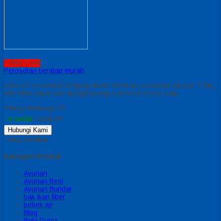
Paling Laris
Perosotan beratap murah
satu set perosotan lengkap model beratap perosotan ukuran 2,5m,
info lebih lanjut bisa menghubungi customer servic kami
*Harga Hubungi CS
Tersedia
/ kode 09
Hubungi Kami
Tutup Sidebar
Kategori Produk
Ayunan
Ayunan Besi
Ayunan Bundar
bak ikan fiber
bebek air
Blog
Bola Dunia