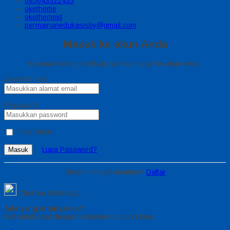
085643522435
oketheme
okethemeid
permainanedukasisby@gmail.com
Masuk ke akun Anda
Selamat datang kembali, silahkan login ke akun Anda.
Alamat Email
Password
Ingat Saya
Lupa Password?
Masuk
Belum menjadi member?
Daftar
Chat via Whatsapp
Ada yang ditanyakan?
Klik untuk chat dengan customer support kami