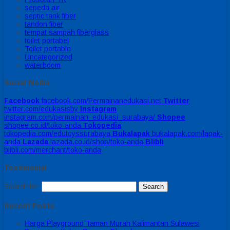
sepeda air
septic tank fiber
tandon fiber
tempat sampah fiberglass
toilet portabel
Toilet portable
Uncategorized
waterboom
Social Media
Facebook
facebook.com/Permainanedukasi.net
Twitter
twitter.com/edukasisby
Instagram
instagram.com/permainan_edukasi_surabaya/
Shopee
shopee.co.id/toko-anda
Tokopedia
tokopedia.com/edutoyssurabaya
Bukalapak
bukalapak.com/lapak-
anda
Lazada
lazada.co.id/shop/toko-anda
Blibli
blibli.com/merchant/toko-anda
Testimonial
Search for:
Recent Posts
Harga Playground Taman Murah Kalimantan Sulawesi