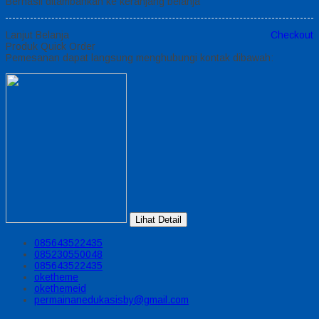
Berhasil ditambahkan ke keranjang belanja
Lanjut Belanja
Checkout
Produk Quick Order
Pemesanan dapat langsung menghubungi kontak dibawah:
Lihat Detail
085643522435
085230550048
085643522435
oketheme
okethemeid
permainanedukasisby@gmail.com