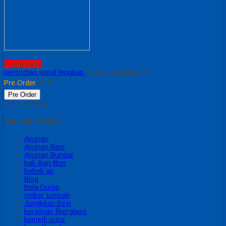
Paling Laris
perosotan spiral lengkap
*Harga Hubungi CS
Pre Order
/ 070
Pre Order
Tutup Sidebar
Kategori Produk
Ayunan
Ayunan Besi
Ayunan Bundar
bak ikan fiber
bebek air
Blog
Bola Dunia
ember tumpah
Jungkitan Besi
kerajinan fiberglass
komedi putar