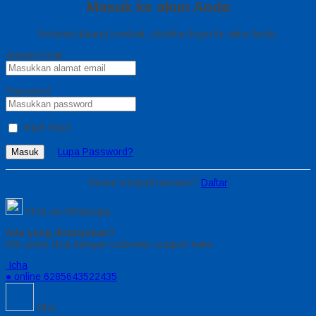
Masuk ke akun Anda
Selamat datang kembali, silahkan login ke akun Anda.
Alamat Email
Password
Ingat Saya
Lupa Password?
Masuk
Belum menjadi member?
Daftar
Chat via Whatsapp
Ada yang ditanyakan?
Klik untuk chat dengan customer support kami
Icha
● online
6285643522435
Icha