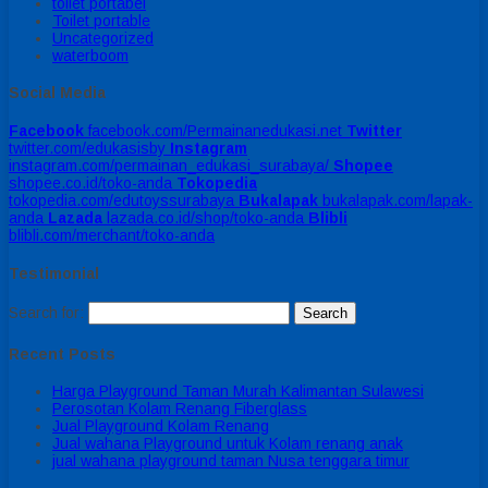
toilet portabel
Toilet portable
Uncategorized
waterboom
Social Media
Facebook
facebook.com/Permainanedukasi.net
Twitter
twitter.com/edukasisby
Instagram
instagram.com/permainan_edukasi_surabaya/
Shopee
shopee.co.id/toko-anda
Tokopedia
tokopedia.com/edutoyssurabaya
Bukalapak
bukalapak.com/lapak-
anda
Lazada
lazada.co.id/shop/toko-anda
Blibli
blibli.com/merchant/toko-anda
Testimonial
Search for:
Recent Posts
Harga Playground Taman Murah Kalimantan Sulawesi
Perosotan Kolam Renang Fiberglass
Jual Playground Kolam Renang
Jual wahana Playground untuk Kolam renang anak
jual wahana playground taman Nusa tenggara timur