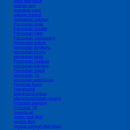
kursi fiberglass
mainan perr
mangkok putar
patung maskot
permainan outdoor
Perosotan Anak
Perosotan Double
Perosotan Fiber
Perosotan Gelombang
Perosotan Indoor
perosotan lengkung
perosotan lorong
perosotan naga
Perosotan Outdoor
perosotan panjang
Perosotan Spiral
perosotan TK
perosotan waterboom
Perostan Naga
Playground
playground indoor
playground kolam renang
Prosotan panjang
Prosotan TK
sepeda air
septic tank fiber
tandon fiber
tempat sampah fiberglass