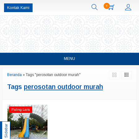
0
Kontak Kami
MENU
Beranda
»
Tags "perosotan outdoor murah"
Tags
perosotan outdoor murah
Paling Laris
Sidebar