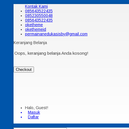
Kontak Kami
085643522435
085230550048
085643522435
oketheme
okethemeid
permainanedukasisby@gmail.com
Keranjang Belanja
Oops, keranjang belanja Anda kosong!
Checkout
Halo, Guest!
Masuk
Daftar