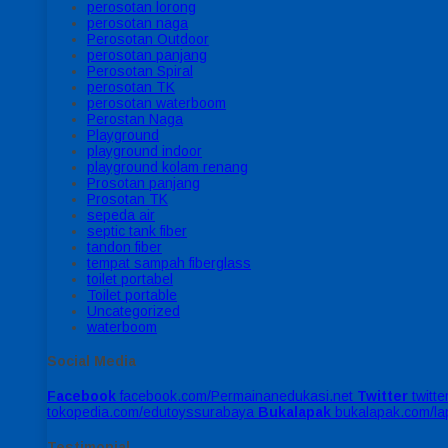
perosotan lorong
perosotan naga
Perosotan Outdoor
perosotan panjang
Perosotan Spiral
perosotan TK
perosotan waterboom
Perostan Naga
Playground
playground indoor
playground kolam renang
Prosotan panjang
Prosotan TK
sepeda air
septic tank fiber
tandon fiber
tempat sampah fiberglass
toilet portabel
Toilet portable
Uncategorized
waterboom
Social Media
Facebook
facebook.com/Permainanedukasi.net
Twitter
twitt
tokopedia.com/edutoyssurabaya
Bukalapak
bukalapak.com/l
Testimonial