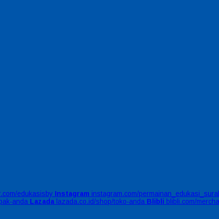
er.com/edukasisby
Instagram
instagram.com/permainan_edukasi_sura
apak-anda
Lazada
lazada.co.id/shop/toko-anda
Blibli
blibli.com/merch