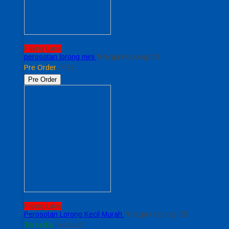
Paling Laris
perosotan lorong mini
*Harga Hubungi CS
Pre Order
/ 093
Pre Order
Paling Laris
Perosotan Lorong Kecil Murah
*Harga Hubungi CS
Tersedia
/ kode 27