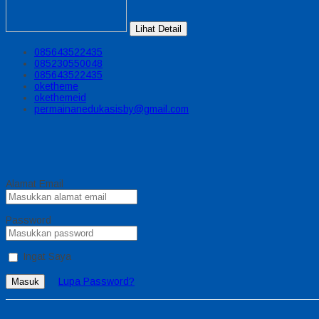
Lihat Detail
085643522435
085230550048
085643522435
oketheme
okethemeid
permainanedukasisby@gmail.com
Alamat Email
Password
Ingat Saya
Lupa Password?
Masuk