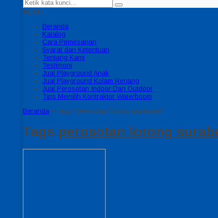
MENU
Beranda
Katalog
Cara Pemesanan
Syarat dan Ketentuan
Tentang Kami
Testimoni
Jual Playground Anak
Jual Playground Kolam Renang
Jual Perosotan Indoor Dan Outdoor
Tips Memilih Kontraktor Waterboom
Beranda
»
Tags "perosotan lorong surabaya"
Tags
perosotan lorong surab