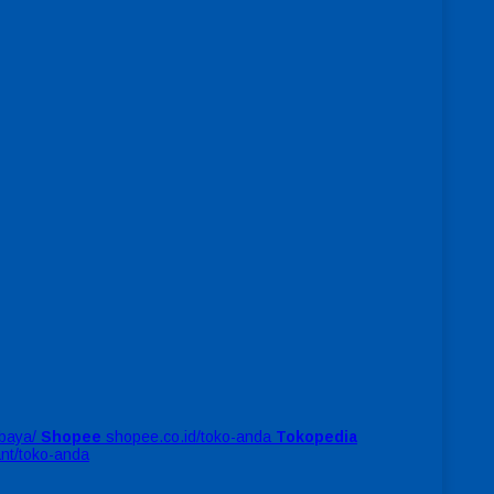
baya/
Shopee
shopee.co.id/toko-anda
Tokopedia
ant/toko-anda