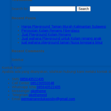
Search for:
Recent Posts
Harga Playground Taman Murah Kalimantan Sulawesi
Perosotan Kolam Renang Fiberglass
Jual Playground Kolam Renang
Jual wahana Playground untuk Kolam renang anak
jual wahana playground taman Nusa tenggara timur
Recent Comments
Sidebar
-
Kontak Kami
Apabila ada yang ditanyakan, silahkan hubungi kami melalui kontak di
SMS
085643522435
Call Center
085230550048
Whatsapp
Icha
085643522435
Messenger
oketheme
Telegrram
okethemeid
Email
permainanedukasisby@gmail.com