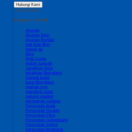
Hubungi Kami
Tutup Sidebar
Kategori Produk
Ayunan
Ayunan Besi
Ayunan Bundar
bak ikan fiber
bebek air
Blog
Bola Dunia
ember tumpah
Jungkitan Besi
kerajinan fiberglass
komedi putar
kursi fiberglass
mainan perr
mangkok putar
patung maskot
permainan outdoor
Perosotan Anak
Perosotan Double
Perosotan Fiber
Perosotan Gelombang
Perosotan Indoor
perosotan lengkung