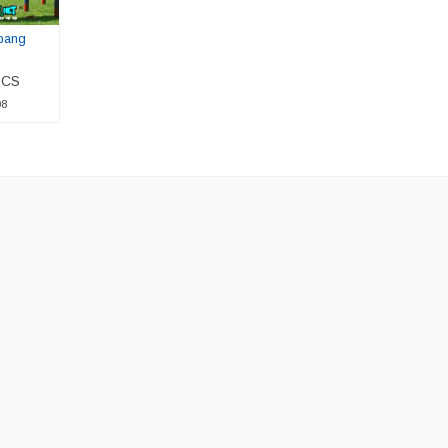
bang
 CS
08