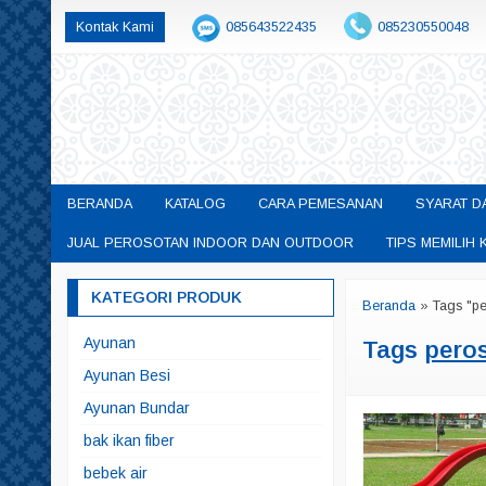
Kontak Kami
085643522435
085230550048
permainanedukasisby@gmail.com
BERANDA
KATALOG
CARA PEMESANAN
SYARAT D
JUAL PEROSOTAN INDOOR DAN OUTDOOR
TIPS MEMILI
KATEGORI PRODUK
Beranda
»
Tags "p
Ayunan
Tags
pero
Ayunan Besi
Ayunan Bundar
bak ikan fiber
bebek air