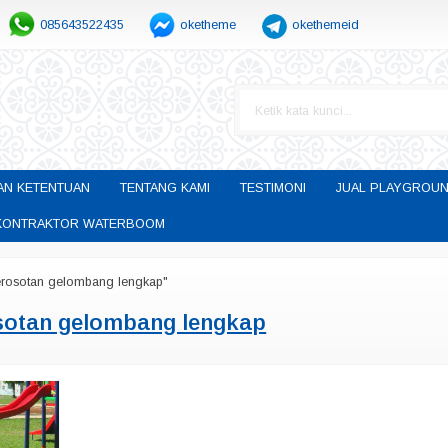
085643522435
oketheme
okethemeid
AN KETENTUAN
TENTANG KAMI
TESTIMONI
JUAL PLAYGROUN
H KONTRAKTOR WATERBOOM
erosotan gelombang lengkap"
sotan gelombang lengkap