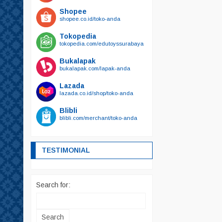
Shopee
shopee.co.id/toko-anda
Tokopedia
tokopedia.com/edutoyssurabaya
Bukalapak
bukalapak.com/lapak-anda
Lazada
lazada.co.id/shop/toko-anda
Blibli
blibli.com/merchant/toko-anda
TESTIMONIAL
Search for: