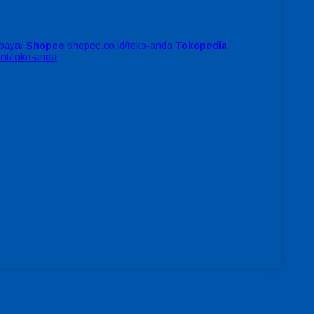
baya/
Shopee
shopee.co.id/toko-anda
Tokopedia
ant/toko-anda