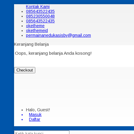
Kontak Kami
085643522435
085230550048
085643522435
oketheme
okethemeid
permainanedukasisby@gmail.com
Keranjang Belanja
Oops, keranjang belanja Anda kosong!
Checkout
Halo, Guest!
Masuk
Daftar