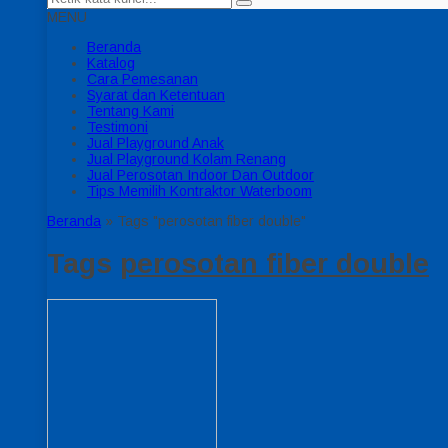
MENU
Beranda
Katalog
Cara Pemesanan
Syarat dan Ketentuan
Tentang Kami
Testimoni
Jual Playground Anak
Jual Playground Kolam Renang
Jual Perosotan Indoor Dan Outdoor
Tips Memilih Kontraktor Waterboom
Beranda
»
Tags "perosotan fiber double"
Tags
perosotan fiber double