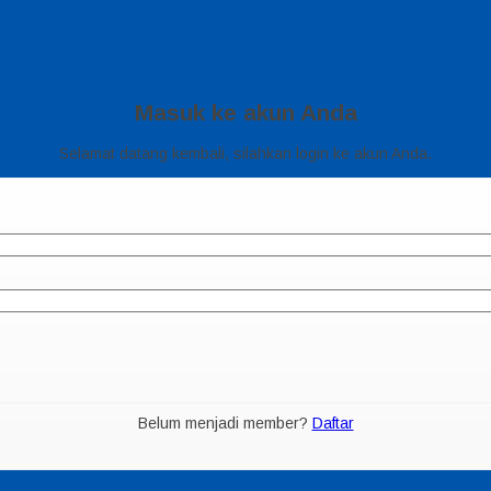
Masuk ke akun Anda
Selamat datang kembali, silahkan login ke akun Anda.
Belum menjadi member?
Daftar