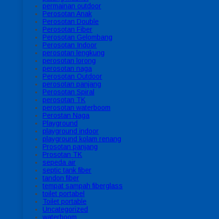
permainan outdoor
Perosotan Anak
Perosotan Double
Perosotan Fiber
Perosotan Gelombang
Perosotan Indoor
perosotan lengkung
perosotan lorong
perosotan naga
Perosotan Outdoor
perosotan panjang
Perosotan Spiral
perosotan TK
perosotan waterboom
Perostan Naga
Playground
playground indoor
playground kolam renang
Prosotan panjang
Prosotan TK
sepeda air
septic tank fiber
tandon fiber
tempat sampah fiberglass
toilet portabel
Toilet portable
Uncategorized
waterboom