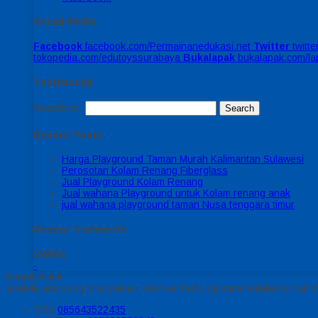
Social Media
Facebook
facebook.com/Permainanedukasi.net
Twitter
twitt
tokopedia.com/edutoyssurabaya
Bukalapak
bukalapak.com/l
Testimonial
Search for:
Recent Posts
Harga Playground Taman Murah Kalimantan Sulawesi
Perosotan Kolam Renang Fiberglass
Jual Playground Kolam Renang
Jual wahana Playground untuk Kolam renang anak
jual wahana playground taman Nusa tenggara timur
Recent Comments
Sidebar
-
Kontak Kami
Apabila ada yang ditanyakan, silahkan hubungi kami melalui kontak di
SMS
085643522435