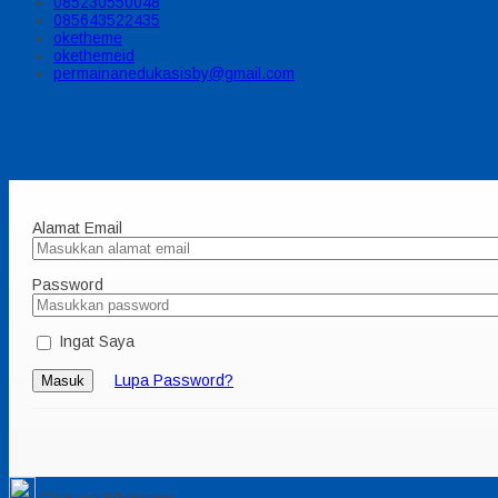
085230550048
085643522435
oketheme
okethemeid
permainanedukasisby@gmail.com
Alamat Email
Password
Ingat Saya
Lupa Password?
Masuk