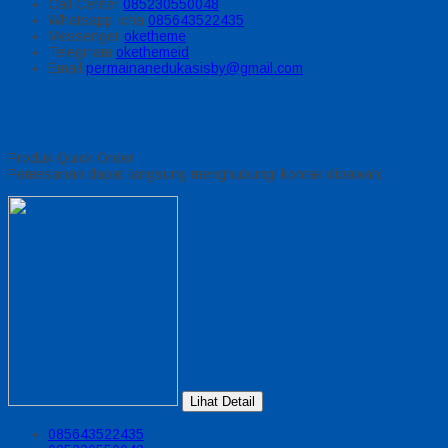
Call Center
085230550048
Whatsapp
Icha
085643522435
Messenger
oketheme
Telegrram
okethemeid
Email
permainanedukasisby@gmail.com
Produk Quick Order
Pemesanan dapat langsung menghubungi kontak dibawah:
Lihat Detail
085643522435