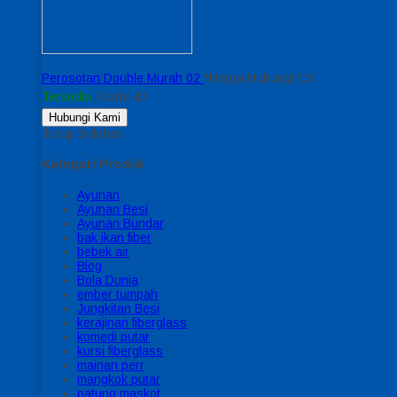
Perosotan Double Murah 02
*Harga Hubungi CS
Tersedia
/ kode 43
Hubungi Kami
Tutup Sidebar
Kategori Produk
Ayunan
Ayunan Besi
Ayunan Bundar
bak ikan fiber
bebek air
Blog
Bola Dunia
ember tumpah
Jungkitan Besi
kerajinan fiberglass
komedi putar
kursi fiberglass
mainan perr
mangkok putar
patung maskot