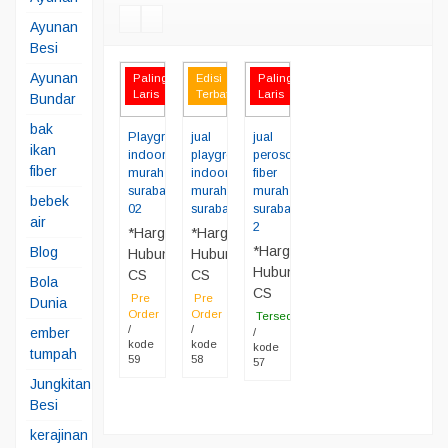
Ayunan
Besi
Ayunan
Paling
Edisi
Paling
Laris
Terbatas
Laris
Bundar
bak
Playground
jual
jual
ikan
indoor
playground
perosotan
fiber
murah
indoor
fiber
surabaya
murah
murah
bebek
02
surabaya
surabaya
air
2
*Harga
*Harga
*Harga
Blog
Hubungi
Hubungi
Hubungi
CS
CS
Bola
CS
Pre
Pre
Dunia
Order
Order
Tersedia
/
/
ember
/
kode
kode
kode
tumpah
59
58
57
Jungkitan
Besi
kerajinan