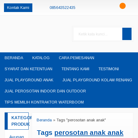
Kontak Kami
085643522435
085230550048
085643522435
oketheme
okethemeid
permainanedukasisby@gmail.com
BERANDA
KATALOG
CARA PEMESANAN
SYARAT DAN KETENTUAN
TENTANG KAMI
TESTIMONI
JUAL PLAYGROUND ANAK
JUAL PLAYGROUND KOLAM RENANG
JUAL PEROSOTAN INDOOR DAN OUTDOOR
TIPS MEMILIH KONTRAKTOR WATERBOOM
KATEGORI
Beranda
»
Tags "perosotan anak anak"
PRODUK
Tags
perosotan anak anak
Ayunan