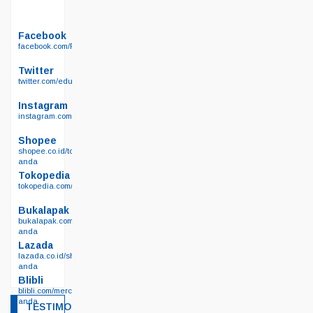
Facebook
facebook.com/Permainanedukasi.net
Twitter
twitter.com/edukasisby
Instagram
instagram.com/permainan_edukasi_surabaya/
Shopee
shopee.co.id/toko-
anda
Tokopedia
tokopedia.com/edutoyssurabaya
Bukalapak
bukalapak.com/lapak-
anda
Lazada
lazada.co.id/shop/toko-
anda
Blibli
blibli.com/merchant/toko-
anda
TESTIMONIAL