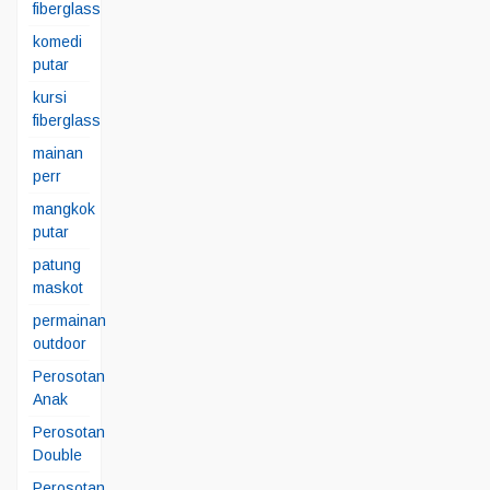
fiberglass
komedi
putar
kursi
fiberglass
mainan
perr
mangkok
putar
patung
maskot
permainan
outdoor
Perosotan
Anak
Perosotan
Double
Perosotan