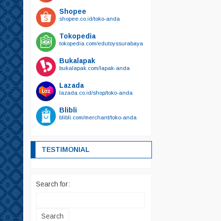
Shopee
shopee.co.id/toko-anda
Tokopedia
tokopedia.com/edutoyssurabaya
Bukalapak
bukalapak.com/lapak-anda
Lazada
lazada.co.id/shop/toko-anda
Blibli
blibli.com/merchant/toko-anda
TESTIMONIAL
Search for: