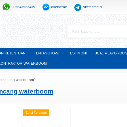
085643522435
oketheme
okethemeid
AN KETENTUAN
TENTANG KAMI
TESTIMONI
JUAL PLAYGROUN
H KONTRAKTOR WATERBOOM
erancang waterboom"
ncang waterboom
Edisi Terbatas