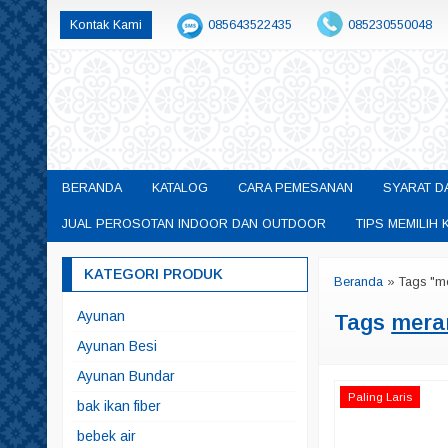
Kontak Kami
085643522435
085230550048
permainanedukasisby@gmail.com
BERANDA
KATALOG
CARA PEMESANAN
SYARAT D
JUAL PEROSOTAN INDOOR DAN OUTDOOR
TIPS MEMILI
KATEGORI PRODUK
Beranda
»
Tags "m
Ayunan
Tags
mera
Ayunan Besi
Ayunan Bundar
Paling Laris
bak ikan fiber
bebek air