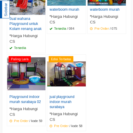
Sidebar
waterboom murah
waterboom murah
*Harga Hubungi
*Harga Hubungi
Jual wahana
CS
CS
Playground untuk
Kolam renang anak
Tersedia
/ 084
Pre Order
/ 075
*Harga Hubungi
CS
Tersedia
Paling Laris
Edisi Terbatas
Playground indoor
jual playground
murah surabaya 02
indoor murah
surabaya
*Harga Hubungi
*Harga Hubungi
CS
CS
Pre Order
/ kode 59
Pre Order
/ kode 58