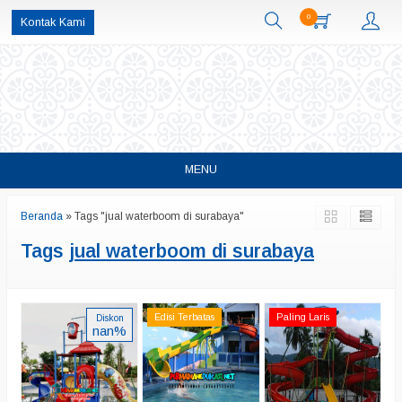
0
Kontak Kami
MENU
Beranda
»
Tags "jual waterboom di surabaya"
Tags
jual waterboom di surabaya
Edisi Terbatas
Paling Laris
Diskon
nan%