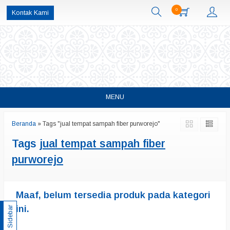
0
Kontak Kami
MENU
Beranda
»
Tags "jual tempat sampah fiber purworejo"
Tags
jual tempat sampah fiber
purworejo
Maaf, belum tersedia produk pada kategori
ini.
Sidebar