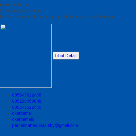
Lanjut Belanja
Produk Quick Order
Pemesanan dapat langsung menghubungi kontak dibawah:
Lihat Detail
085643522435
085230550048
085643522435
oketheme
okethemeid
permainanedukasisby@gmail.com