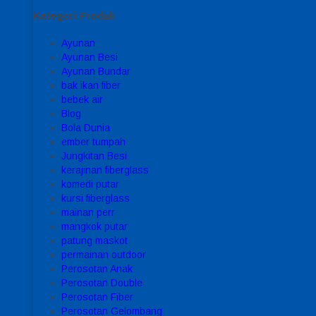
Kategori Produk
Ayunan
Ayunan Besi
Ayunan Bundar
bak ikan fiber
bebek air
Blog
Bola Dunia
ember tumpah
Jungkitan Besi
kerajinan fiberglass
komedi putar
kursi fiberglass
mainan perr
mangkok putar
patung maskot
permainan outdoor
Perosotan Anak
Perosotan Double
Perosotan Fiber
Perosotan Gelombang