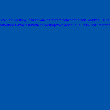
er.com/edukasisby
Instagram
instagram.com/permainan_edukasi_sura
apak-anda
Lazada
lazada.co.id/shop/toko-anda
Blibli
blibli.com/merch