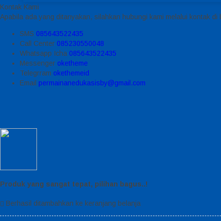
Kontak Kami
Apabila ada yang ditanyakan, silahkan hubungi kami melalui kontak di 
SMS
085643522435
Call Center
085230550048
Whatsapp
Icha
085643522435
Messenger
oketheme
Telegrram
okethemeid
Email
permainanedukasisby@gmail.com
Produk yang sangat tepat, pilihan bagus..!
Berhasil ditambahkan ke keranjang belanja