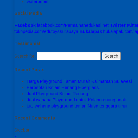
waterboom
Social Media
Facebook
facebook.com/Permainanedukasi.net
Twitter
twitt
tokopedia.com/edutoyssurabaya
Bukalapak
bukalapak.com/l
Testimonial
Search for:
Recent Posts
Harga Playground Taman Murah Kalimantan Sulawesi
Perosotan Kolam Renang Fiberglass
Jual Playground Kolam Renang
Jual wahana Playground untuk Kolam renang anak
jual wahana playground taman Nusa tenggara timur
Recent Comments
Sidebar
-