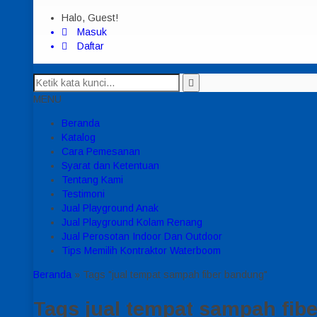
Halo, Guest!
Masuk
Daftar
MENU
Beranda
Katalog
Cara Pemesanan
Syarat dan Ketentuan
Tentang Kami
Testimoni
Jual Playground Anak
Jual Playground Kolam Renang
Jual Perosotan Indoor Dan Outdoor
Tips Memilih Kontraktor Waterboom
Beranda
»
Tags "jual tempat sampah fiber bandung"
Tags
jual tempat sampah fib