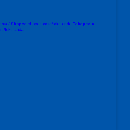
baya/
Shopee
shopee.co.id/toko-anda
Tokopedia
ant/toko-anda