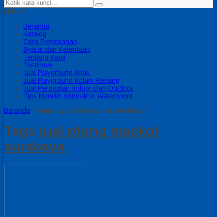
MENU
Beranda
Katalog
Cara Pemesanan
Syarat dan Ketentuan
Tentang Kami
Testimoni
Jual Playground Anak
Jual Playground Kolam Renang
Jual Perosotan Indoor Dan Outdoor
Tips Memilih Kontraktor Waterboom
Beranda
»
Tags "jual ptung maskot surabaya"
Tags
jual ptung maskot
surabaya