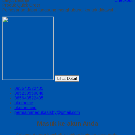
Lanjut Belanja
Checkout
Produk Quick Order
Pemesanan dapat langsung menghubungi kontak dibawah:
Lihat Detail
085643522435
085230550048
085643522435
oketheme
okethemeid
permainanedukasisby@gmail.com
Masuk ke akun Anda
Selamat datang kembali, silahkan login ke akun Anda.