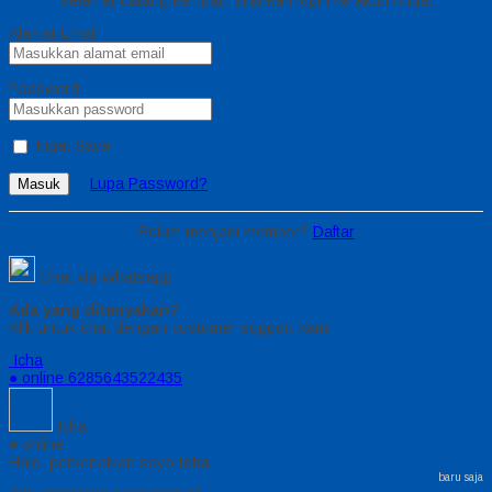
Alamat Email
Password
Ingat Saya
Lupa Password?
Masuk
Belum menjadi member?
Daftar
Chat via Whatsapp
Ada yang ditanyakan?
Klik untuk chat dengan customer support kami
Icha
● online
6285643522435
Icha
● online
Halo, perkenalkan saya
Icha
baru saja
Ada yang bisa saya bantu?