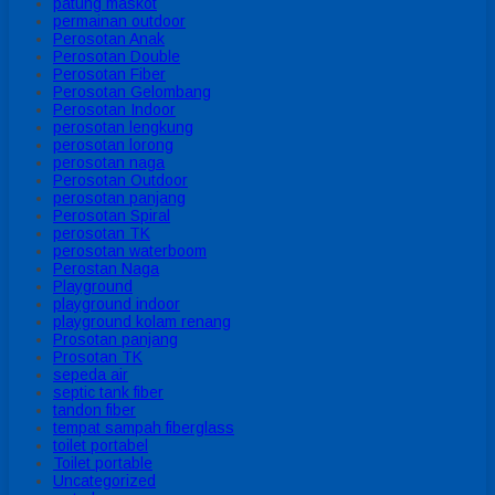
patung maskot
permainan outdoor
Perosotan Anak
Perosotan Double
Perosotan Fiber
Perosotan Gelombang
Perosotan Indoor
perosotan lengkung
perosotan lorong
perosotan naga
Perosotan Outdoor
perosotan panjang
Perosotan Spiral
perosotan TK
perosotan waterboom
Perostan Naga
Playground
playground indoor
playground kolam renang
Prosotan panjang
Prosotan TK
sepeda air
septic tank fiber
tandon fiber
tempat sampah fiberglass
toilet portabel
Toilet portable
Uncategorized