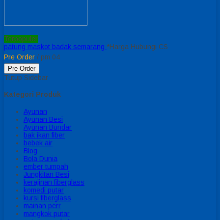
Terpopuler
patung maskot badak semarang
*Harga Hubungi CS
Pre Order
/ pm 04
Pre Order
Tutup Sidebar
Kategori Produk
Ayunan
Ayunan Besi
Ayunan Bundar
bak ikan fiber
bebek air
Blog
Bola Dunia
ember tumpah
Jungkitan Besi
kerajinan fiberglass
komedi putar
kursi fiberglass
mainan perr
mangkok putar