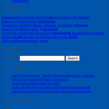
waterboom
Social Media
Facebook
facebook.com/Permainanedukasi.net
Twitter
twitter.com/edukasisby
Instagram
instagram.com/permainan_edukasi_surabaya/
Shopee
shopee.co.id/toko-anda
Tokopedia
tokopedia.com/edutoyssurabaya
Bukalapak
bukalapak.com/lapak-
anda
Lazada
lazada.co.id/shop/toko-anda
Blibli
blibli.com/merchant/toko-anda
Testimonial
Search for:
Recent Posts
Harga Playground Taman Murah Kalimantan Sulawesi
Perosotan Kolam Renang Fiberglass
Jual Playground Kolam Renang
Jual wahana Playground untuk Kolam renang anak
jual wahana playground taman Nusa tenggara timur
Recent Comments
Sidebar