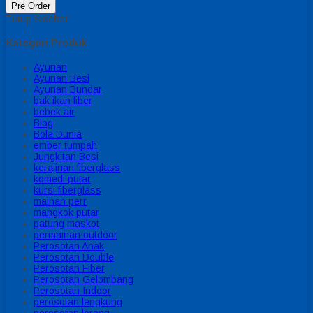
Pre Order
Tutup Sidebar
Kategori Produk
Ayunan
Ayunan Besi
Ayunan Bundar
bak ikan fiber
bebek air
Blog
Bola Dunia
ember tumpah
Jungkitan Besi
kerajinan fiberglass
komedi putar
kursi fiberglass
mainan perr
mangkok putar
patung maskot
permainan outdoor
Perosotan Anak
Perosotan Double
Perosotan Fiber
Perosotan Gelombang
Perosotan Indoor
perosotan lengkung
perosotan lorong