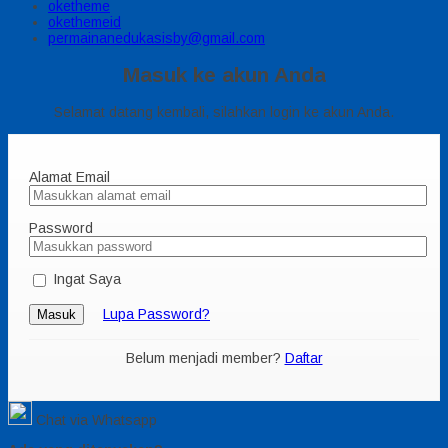
oketheme
okethemeid
permainanedukasisby@gmail.com
Masuk ke akun Anda
Selamat datang kembali, silahkan login ke akun Anda.
Alamat Email
Password
Ingat Saya
Lupa Password?
Masuk
Belum menjadi member?
Daftar
Chat via Whatsapp