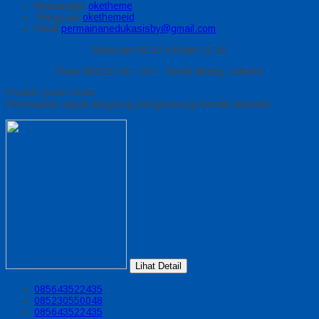
Messenger
oketheme
Telegrram
okethemeid
Email
permainanedukasisby@gmail.com
Buka jam 08.00 s/d jam 21.00
Ruko ABCDE No. 123 - Tanah Abang, Jakarta
Produk Quick Order
Pemesanan dapat langsung menghubungi kontak dibawah:
Lihat Detail
085643522435
085230550048
085643522435