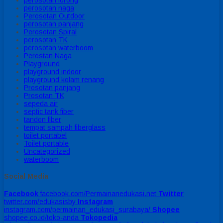
perosotan naga
Perosotan Outdoor
perosotan panjang
Perosotan Spiral
perosotan TK
perosotan waterboom
Perostan Naga
Playground
playground indoor
playground kolam renang
Prosotan panjang
Prosotan TK
sepeda air
septic tank fiber
tandon fiber
tempat sampah fiberglass
toilet portabel
Toilet portable
Uncategorized
waterboom
Social Media
Facebook
facebook.com/Permainanedukasi.net
Twitter
twitter.com/edukasisby
Instagram
instagram.com/permainan_edukasi_surabaya/
Shopee
shopee.co.id/toko-anda
Tokopedia