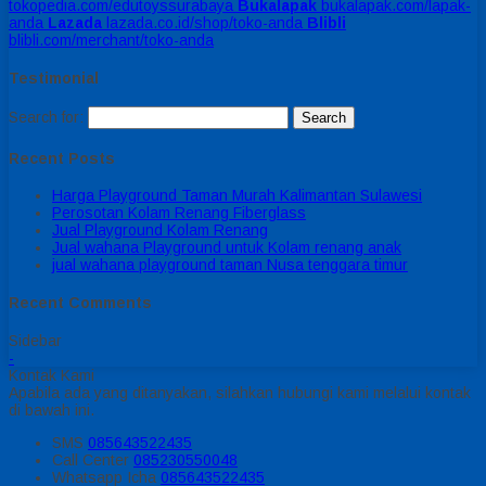
tokopedia.com/edutoyssurabaya
Bukalapak
bukalapak.com/lapak-
anda
Lazada
lazada.co.id/shop/toko-anda
Blibli
blibli.com/merchant/toko-anda
Testimonial
Search for:
Recent Posts
Harga Playground Taman Murah Kalimantan Sulawesi
Perosotan Kolam Renang Fiberglass
Jual Playground Kolam Renang
Jual wahana Playground untuk Kolam renang anak
jual wahana playground taman Nusa tenggara timur
Recent Comments
Sidebar
-
Kontak Kami
Apabila ada yang ditanyakan, silahkan hubungi kami melalui kontak
di bawah ini.
SMS
085643522435
Call Center
085230550048
Whatsapp
Icha
085643522435