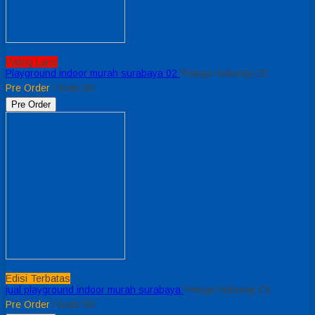
Paling Laris
Playground indoor murah surabaya 02
*Harga Hubungi CS
Pre Order
/ kode 59
Pre Order
Edisi Terbatas
jual playground indoor murah surabaya
*Harga Hubungi CS
Pre Order
/ kode 58