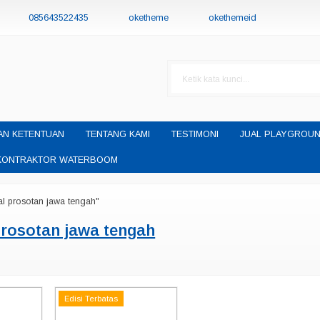
085643522435
oketheme
okethemeid
AN KETENTUAN
TENTANG KAMI
TESTIMONI
JUAL PLAYGROUN
H KONTRAKTOR WATERBOOM
al prosotan jawa tengah"
prosotan jawa tengah
Edisi Terbatas