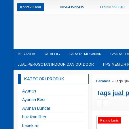
Kontak Kami
085643522435
085230550048
permainanedukasisby@gmail.com
BERANDA
KATALOG
CARA PEMESANAN
SYARAT D
JUAL PEROSOTAN INDOOR DAN OUTDOOR
TIPS MEMILI
KATEGORI PRODUK
Beranda
»
Tags "ju
Ayunan
Tags
jual 
Ayunan Besi
Ayunan Bundar
bak ikan fiber
Paling Laris
bebek air