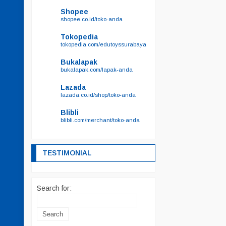
Shopee
shopee.co.id/toko-anda
Tokopedia
tokopedia.com/edutoyssurabaya
Bukalapak
bukalapak.com/lapak-anda
Lazada
lazada.co.id/shop/toko-anda
Blibli
blibli.com/merchant/toko-anda
TESTIMONIAL
Search for: