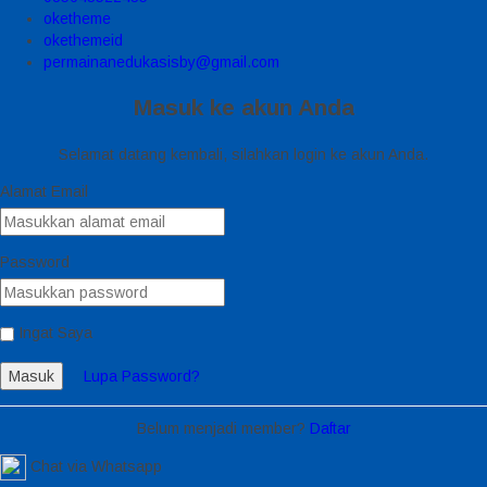
oketheme
okethemeid
permainanedukasisby@gmail.com
Masuk ke akun Anda
Selamat datang kembali, silahkan login ke akun Anda.
Alamat Email
Password
Ingat Saya
Masuk
Lupa Password?
Belum menjadi member?
Daftar
Chat via Whatsapp