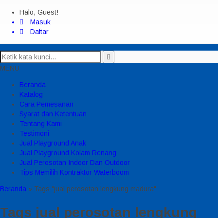
Halo, Guest!
Masuk
Daftar
MENU
Beranda
Katalog
Cara Pemesanan
Syarat dan Ketentuan
Tentang Kami
Testimoni
Jual Playground Anak
Jual Playground Kolam Renang
Jual Perosotan Indoor Dan Outdoor
Tips Memilih Kontraktor Waterboom
Beranda
»
Tags "jual perosotan lengkung madura"
Tags
jual perosotan lengkung