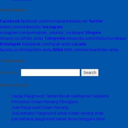
Social Media
Facebook
facebook.com/Permainanedukasi.net
Twitter
twitter.com/edukasisby
Instagram
instagram.com/permainan_edukasi_surabaya/
Shopee
shopee.co.id/toko-anda
Tokopedia
tokopedia.com/edutoyssurabaya
Bukalapak
bukalapak.com/lapak-anda
Lazada
lazada.co.id/shop/toko-anda
Blibli
blibli.com/merchant/toko-anda
Testimonial
Search for:
Recent Posts
Harga Playground Taman Murah Kalimantan Sulawesi
Perosotan Kolam Renang Fiberglass
Jual Playground Kolam Renang
Jual wahana Playground untuk Kolam renang anak
jual wahana playground taman Nusa tenggara timur