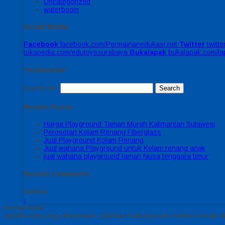
Uncategorized
waterboom
Social Media
Facebook
facebook.com/Permainanedukasi.net
Twitter
twitt
tokopedia.com/edutoyssurabaya
Bukalapak
bukalapak.com/l
Testimonial
Search for:
Recent Posts
Harga Playground Taman Murah Kalimantan Sulawesi
Perosotan Kolam Renang Fiberglass
Jual Playground Kolam Renang
Jual wahana Playground untuk Kolam renang anak
jual wahana playground taman Nusa tenggara timur
Recent Comments
Sidebar
-
Kontak Kami
Apabila ada yang ditanyakan, silahkan hubungi kami melalui kontak di