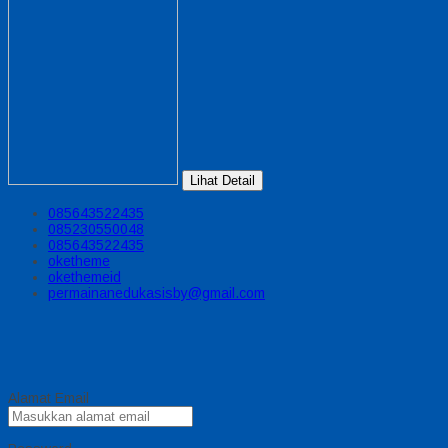
Lihat Detail
085643522435
085230550048
085643522435
oketheme
okethemeid
permainanedukasisby@gmail.com
Alamat Email