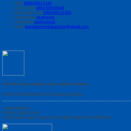
SMS
085643522435
Call Center
085230550048
Whatsapp
Icha
085643522435
Messenger
oketheme
Telegrram
okethemeid
Email
permainanedukasisby@gmail.com
Produk yang sangat tepat, pilihan bagus..!
Berhasil ditambahkan ke keranjang belanja
Lanjut Belanja
Produk Quick Order
Pemesanan dapat langsung menghubungi kontak dibawah: