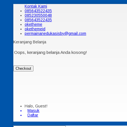
Kontak Kami
085643522435
085230550048
085643522435
oketheme
okethemeid
permainanedukasisby@gmail.com
Keranjang Belanja
Oops, keranjang belanja Anda kosong!
Checkout
Halo, Guest!
Masuk
Daftar