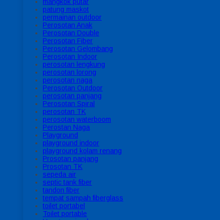
mangkok putar
patung maskot
permainan outdoor
Perosotan Anak
Perosotan Double
Perosotan Fiber
Perosotan Gelombang
Perosotan Indoor
perosotan lengkung
perosotan lorong
perosotan naga
Perosotan Outdoor
perosotan panjang
Perosotan Spiral
perosotan TK
perosotan waterboom
Perostan Naga
Playground
playground indoor
playground kolam renang
Prosotan panjang
Prosotan TK
sepeda air
septic tank fiber
tandon fiber
tempat sampah fiberglass
toilet portabel
Toilet portable