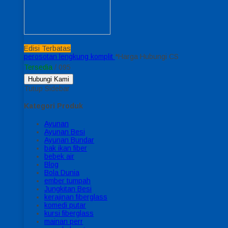
Edisi Terbatas
perosotan lengkung komplit
*Harga Hubungi CS
Tersedia
/ 095
Hubungi Kami
Tutup Sidebar
Kategori Produk
Ayunan
Ayunan Besi
Ayunan Bundar
bak ikan fiber
bebek air
Blog
Bola Dunia
ember tumpah
Jungkitan Besi
kerajinan fiberglass
komedi putar
kursi fiberglass
mainan perr