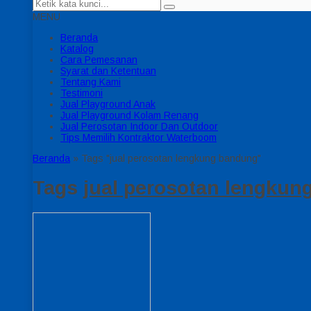
MENU
Beranda
Katalog
Cara Pemesanan
Syarat dan Ketentuan
Tentang Kami
Testimoni
Jual Playground Anak
Jual Playground Kolam Renang
Jual Perosotan Indoor Dan Outdoor
Tips Memilih Kontraktor Waterboom
Beranda
»
Tags "jual perosotan lengkung bandung"
Tags
jual perosotan lengkun