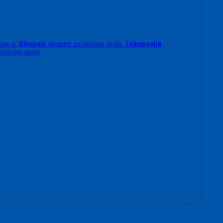
baya/
Shopee
shopee.co.id/toko-anda
Tokopedia
ant/toko-anda