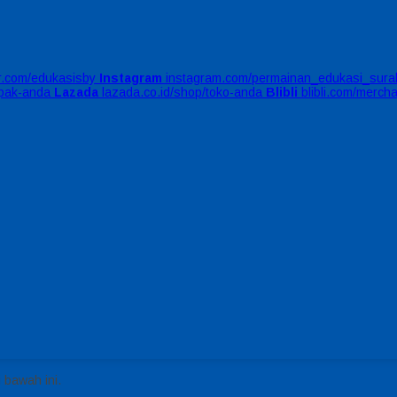
er.com/edukasisby
Instagram
instagram.com/permainan_edukasi_sura
apak-anda
Lazada
lazada.co.id/shop/toko-anda
Blibli
blibli.com/merch
 bawah ini.