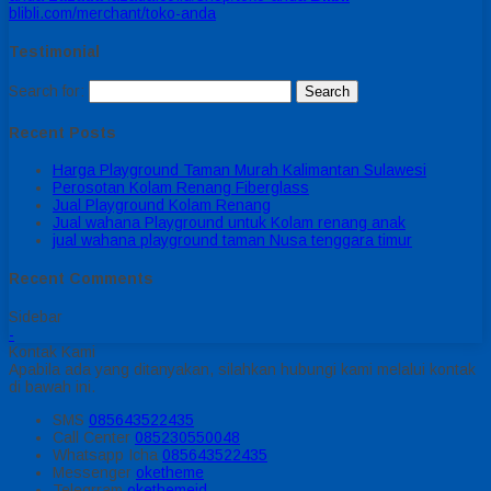
blibli.com/merchant/toko-anda
Testimonial
Search for:
Recent Posts
Harga Playground Taman Murah Kalimantan Sulawesi
Perosotan Kolam Renang Fiberglass
Jual Playground Kolam Renang
Jual wahana Playground untuk Kolam renang anak
jual wahana playground taman Nusa tenggara timur
Recent Comments
Sidebar
-
Kontak Kami
Apabila ada yang ditanyakan, silahkan hubungi kami melalui kontak
di bawah ini.
SMS
085643522435
Call Center
085230550048
Whatsapp
Icha
085643522435
Messenger
oketheme
Telegrram
okethemeid