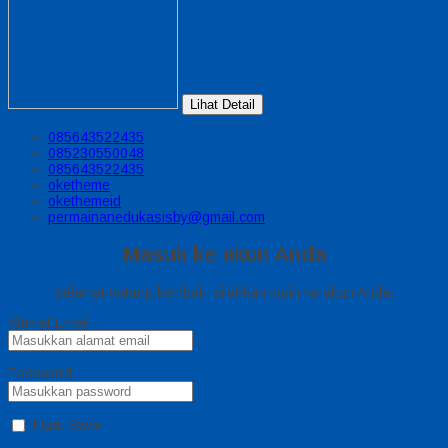
Lihat Detail
085643522435
085230550048
085643522435
oketheme
okethemeid
permainanedukasisby@gmail.com
Masuk ke akun Anda
Selamat datang kembali, silahkan login ke akun Anda.
Alamat Email
Password
Ingat Saya