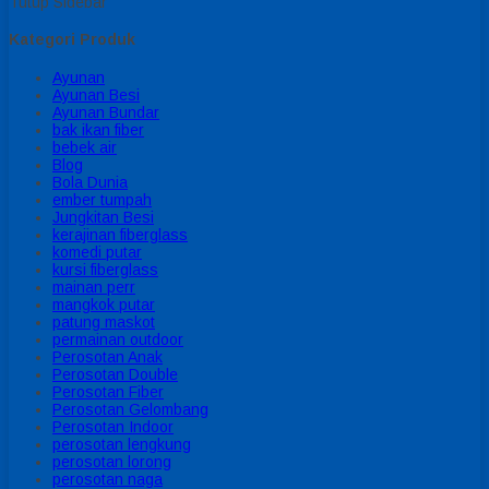
Tutup Sidebar
Kategori Produk
Ayunan
Ayunan Besi
Ayunan Bundar
bak ikan fiber
bebek air
Blog
Bola Dunia
ember tumpah
Jungkitan Besi
kerajinan fiberglass
komedi putar
kursi fiberglass
mainan perr
mangkok putar
patung maskot
permainan outdoor
Perosotan Anak
Perosotan Double
Perosotan Fiber
Perosotan Gelombang
Perosotan Indoor
perosotan lengkung
perosotan lorong
perosotan naga