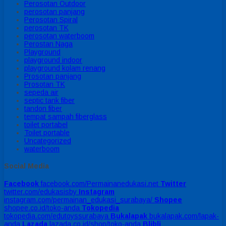
Perosotan Outdoor
perosotan panjang
Perosotan Spiral
perosotan TK
perosotan waterboom
Perostan Naga
Playground
playground indoor
playground kolam renang
Prosotan panjang
Prosotan TK
sepeda air
septic tank fiber
tandon fiber
tempat sampah fiberglass
toilet portabel
Toilet portable
Uncategorized
waterboom
Social Media
Facebook
facebook.com/Permainanedukasi.net
Twitter
twitter.com/edukasisby
Instagram
instagram.com/permainan_edukasi_surabaya/
Shopee
shopee.co.id/toko-anda
Tokopedia
tokopedia.com/edutoyssurabaya
Bukalapak
bukalapak.com/lapak-
anda
Lazada
lazada.co.id/shop/toko-anda
Blibli