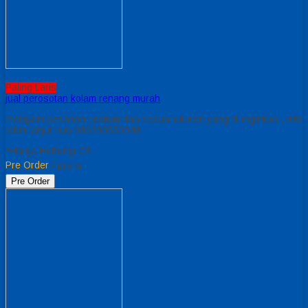
Paling Laris
jual perosotan kolam renang murah
melayani pesanan costum dan sesuai ukuran yang di inginkan , info
lebih lanjut hub 085230550048
*Harga Hubungi CS
Pre Order
/ prs kr
Pre Order