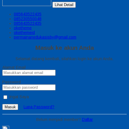
Lihat Detail
085643522435
085230550048
085643522435
oketheme
okethemeid
permainanedukasisby@gmail.com
Masuk ke akun Anda
Selamat datang kembali, silahkan login ke akun Anda.
Alamat Email
Password
Ingat Saya
Lupa Password?
Masuk
Belum menjadi member?
Daftar