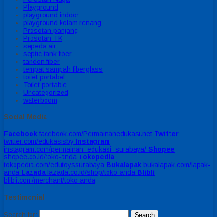
Playground
playground indoor
playground kolam renang
Prosotan panjang
Prosotan TK
sepeda air
septic tank fiber
tandon fiber
tempat sampah fiberglass
toilet portabel
Toilet portable
Uncategorized
waterboom
Social Media
Facebook
facebook.com/Permainanedukasi.net
Twitter
twitter.com/edukasisby
Instagram
instagram.com/permainan_edukasi_surabaya/
Shopee
shopee.co.id/toko-anda
Tokopedia
tokopedia.com/edutoyssurabaya
Bukalapak
bukalapak.com/lapak-
anda
Lazada
lazada.co.id/shop/toko-anda
Blibli
blibli.com/merchant/toko-anda
Testimonial
Search for: