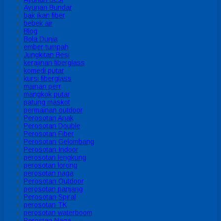
Ayunan Bundar
bak ikan fiber
bebek air
Blog
Bola Dunia
ember tumpah
Jungkitan Besi
kerajinan fiberglass
komedi putar
kursi fiberglass
mainan perr
mangkok putar
patung maskot
permainan outdoor
Perosotan Anak
Perosotan Double
Perosotan Fiber
Perosotan Gelombang
Perosotan Indoor
perosotan lengkung
perosotan lorong
perosotan naga
Perosotan Outdoor
perosotan panjang
Perosotan Spiral
perosotan TK
perosotan waterboom
Perostan Naga