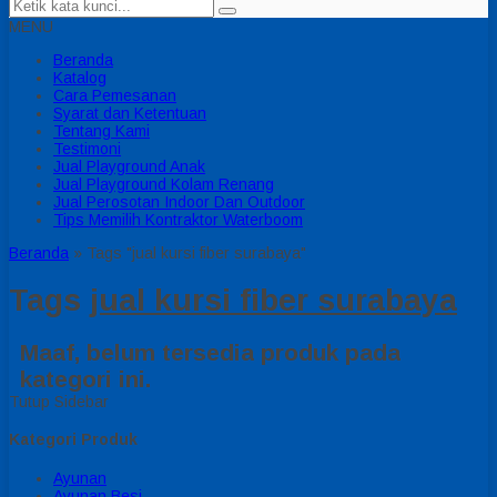
MENU
Beranda
Katalog
Cara Pemesanan
Syarat dan Ketentuan
Tentang Kami
Testimoni
Jual Playground Anak
Jual Playground Kolam Renang
Jual Perosotan Indoor Dan Outdoor
Tips Memilih Kontraktor Waterboom
Beranda
»
Tags "jual kursi fiber surabaya"
Tags
jual kursi fiber surabaya
Maaf, belum tersedia produk pada
kategori ini.
Tutup Sidebar
Kategori Produk
Ayunan
Ayunan Besi