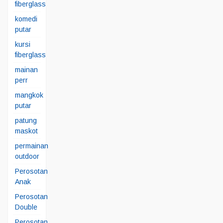
fiberglass
komedi
putar
kursi
fiberglass
mainan
perr
mangkok
putar
patung
maskot
permainan
outdoor
Perosotan
Anak
Perosotan
Double
Perosotan