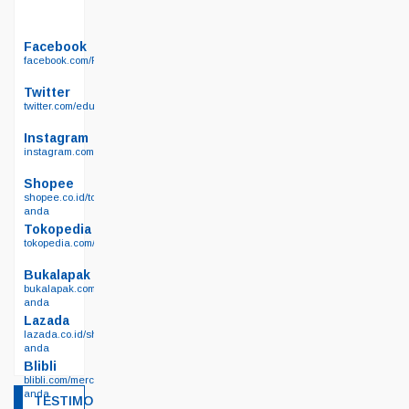
Facebook
facebook.com/Permainanedukasi.net
Twitter
twitter.com/edukasisby
Instagram
instagram.com/permainan_edukasi_surabaya/
Shopee
shopee.co.id/toko-
anda
Tokopedia
tokopedia.com/edutoyssurabaya
Bukalapak
bukalapak.com/lapak-
anda
Lazada
lazada.co.id/shop/toko-
anda
Blibli
blibli.com/merchant/toko-
anda
TESTIMONIAL