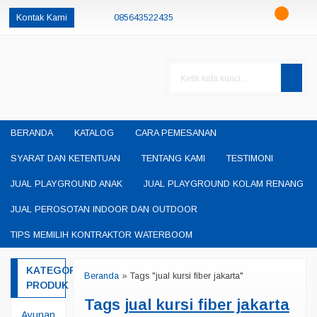
Kontak Kami
085643522435
085230550048
085643522435
oketheme
okethemeid
permainanedukasisby@gmail.com
BERANDA
KATALOG
CARA PEMESANAN
SYARAT DAN KETENTUAN
TENTANG KAMI
TESTIMONI
JUAL PLAYGROUND ANAK
JUAL PLAYGROUND KOLAM RENANG
JUAL PEROSOTAN INDOOR DAN OUTDOOR
TIPS MEMILIH KONTRAKTOR WATERBOOM
KATEGORI
Beranda
»
Tags "jual kursi fiber jakarta"
PRODUK
Tags
jual kursi fiber jakarta
Ayunan