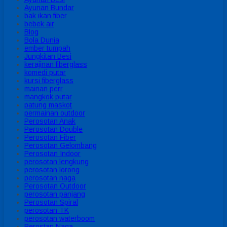
Ayunan Bundar
bak ikan fiber
bebek air
Blog
Bola Dunia
ember tumpah
Jungkitan Besi
kerajinan fiberglass
komedi putar
kursi fiberglass
mainan perr
mangkok putar
patung maskot
permainan outdoor
Perosotan Anak
Perosotan Double
Perosotan Fiber
Perosotan Gelombang
Perosotan Indoor
perosotan lengkung
perosotan lorong
perosotan naga
Perosotan Outdoor
perosotan panjang
Perosotan Spiral
perosotan TK
perosotan waterboom
Perostan Naga