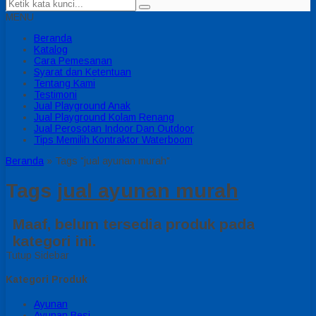
MENU
Beranda
Katalog
Cara Pemesanan
Syarat dan Ketentuan
Tentang Kami
Testimoni
Jual Playground Anak
Jual Playground Kolam Renang
Jual Perosotan Indoor Dan Outdoor
Tips Memilih Kontraktor Waterboom
Beranda
»
Tags "jual ayunan murah"
Tags
jual ayunan murah
Maaf, belum tersedia produk pada
kategori ini.
Tutup Sidebar
Kategori Produk
Ayunan
Ayunan Besi