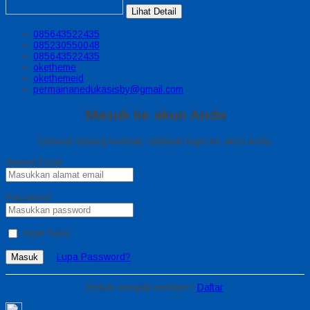
Lihat Detail
085643522435
085230550048
085643522435
oketheme
okethemeid
permainanedukasisby@gmail.com
Masuk ke akun Anda
Selamat datang kembali, silahkan login ke akun Anda.
Alamat Email
Password
Ingat Saya
Lupa Password?
Masuk
Belum menjadi member?
Daftar