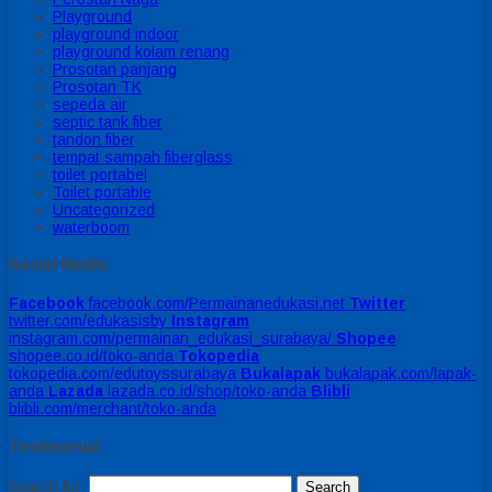
Playground
playground indoor
playground kolam renang
Prosotan panjang
Prosotan TK
sepeda air
septic tank fiber
tandon fiber
tempat sampah fiberglass
toilet portabel
Toilet portable
Uncategorized
waterboom
Social Media
Facebook
facebook.com/Permainanedukasi.net
Twitter
twitter.com/edukasisby
Instagram
instagram.com/permainan_edukasi_surabaya/
Shopee
shopee.co.id/toko-anda
Tokopedia
tokopedia.com/edutoyssurabaya
Bukalapak
bukalapak.com/lapak-
anda
Lazada
lazada.co.id/shop/toko-anda
Blibli
blibli.com/merchant/toko-anda
Testimonial
Search for: