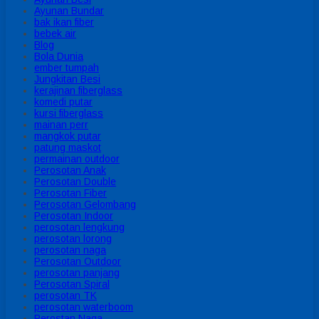
Ayunan Bundar
bak ikan fiber
bebek air
Blog
Bola Dunia
ember tumpah
Jungkitan Besi
kerajinan fiberglass
komedi putar
kursi fiberglass
mainan perr
mangkok putar
patung maskot
permainan outdoor
Perosotan Anak
Perosotan Double
Perosotan Fiber
Perosotan Gelombang
Perosotan Indoor
perosotan lengkung
perosotan lorong
perosotan naga
Perosotan Outdoor
perosotan panjang
Perosotan Spiral
perosotan TK
perosotan waterboom
Perostan Naga