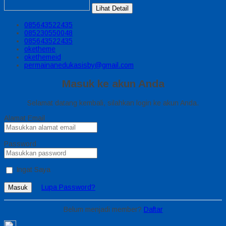
Lihat Detail
085643522435
085230550048
085643522435
oketheme
okethemeid
permainanedukasisby@gmail.com
Masuk ke akun Anda
Selamat datang kembali, silahkan login ke akun Anda.
Alamat Email
Password
Ingat Saya
Lupa Password?
Masuk
Belum menjadi member?
Daftar