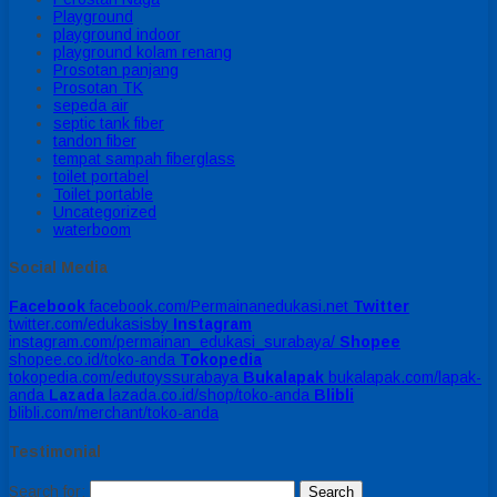
Playground
playground indoor
playground kolam renang
Prosotan panjang
Prosotan TK
sepeda air
septic tank fiber
tandon fiber
tempat sampah fiberglass
toilet portabel
Toilet portable
Uncategorized
waterboom
Social Media
Facebook
facebook.com/Permainanedukasi.net
Twitter
twitter.com/edukasisby
Instagram
instagram.com/permainan_edukasi_surabaya/
Shopee
shopee.co.id/toko-anda
Tokopedia
tokopedia.com/edutoyssurabaya
Bukalapak
bukalapak.com/lapak-
anda
Lazada
lazada.co.id/shop/toko-anda
Blibli
blibli.com/merchant/toko-anda
Testimonial
Search for: