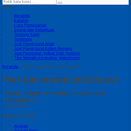
MENU
Beranda
Katalog
Cara Pemesanan
Syarat dan Ketentuan
Tentang Kami
Testimoni
Jual Playground Anak
Jual Playground Kolam Renang
Jual Perosotan Indoor Dan Outdoor
Tips Memilih Kontraktor Waterboom
Beranda
»
Tags "jual ayunan besi murah"
Tags
jual ayunan besi murah
Maaf, belum tersedia produk pada
kategori ini.
Tutup Sidebar
Kategori Produk
Ayunan
Ayunan Besi