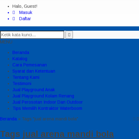
Halo, Guest!
Masuk
Daftar
MENU
Beranda
Katalog
Cara Pemesanan
Syarat dan Ketentuan
Tentang Kami
Testimoni
Jual Playground Anak
Jual Playground Kolam Renang
Jual Perosotan Indoor Dan Outdoor
Tips Memilih Kontraktor Waterboom
Beranda
»
Tags "jual arena mandi bola"
Tags
jual arena mandi bola