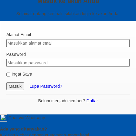
Masuk ke akun Anda
Selamat datang kembali, silahkan login ke akun Anda.
Alamat Email
Password
Ingat Saya
Masuk
Lupa Password?
Belum menjadi member?
Daftar
Chat via Whatsapp
Ada yang ditanyakan?
Klik untuk chat dengan customer support kami