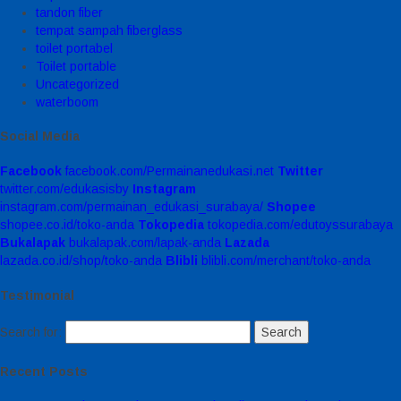
tandon fiber
tempat sampah fiberglass
toilet portabel
Toilet portable
Uncategorized
waterboom
Social Media
Facebook
facebook.com/Permainanedukasi.net
Twitter
twitter.com/edukasisby
Instagram
instagram.com/permainan_edukasi_surabaya/
Shopee
shopee.co.id/toko-anda
Tokopedia
tokopedia.com/edutoyssurabaya
Bukalapak
bukalapak.com/lapak-anda
Lazada
lazada.co.id/shop/toko-anda
Blibli
blibli.com/merchant/toko-anda
Testimonial
Search for:
Recent Posts