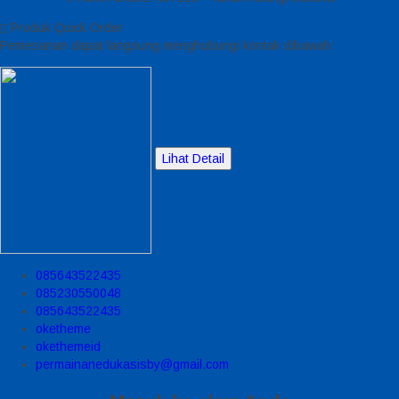
Produk Quick Order
Pemesanan dapat langsung menghubungi kontak dibawah:
Lihat Detail
085643522435
085230550048
085643522435
oketheme
okethemeid
permainanedukasisby@gmail.com