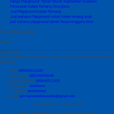
Harga Playground Taman Murah Kalimantan Sulawesi
Perosotan Kolam Renang Fiberglass
Jual Playground Kolam Renang
Jual wahana Playground untuk Kolam renang anak
jual wahana playground taman Nusa tenggara timur
Recent Comments
Sidebar
-
Kontak Kami
Apabila ada yang ditanyakan, silahkan hubungi kami melalui kontak di
bawah ini.
SMS
085643522435
Call Center
085230550048
Whatsapp
Icha
085643522435
Messenger
oketheme
Telegrram
okethemeid
Email
permainanedukasisby@gmail.com
Buka jam 08.00 s/d jam 21.00
Ruko ABCDE No. 123 - Tanah Abang, Jakarta