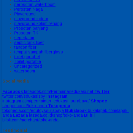
perosotan waterboom
Perostan Naga
Playground
playground indoor
playground kolam renang
Prosotan panjang
Prosotan TK
sepeda air
septic tank fiber
tandon fiber
tempat sampah fiberglass
toilet portabel
Toilet portable
Uncategorized
waterboom
Social Media
Facebook
facebook.com/Permainanedukasi.net
Twitter
twitter.com/edukasisby
Instagram
instagram.com/permainan_edukasi_surabaya/
Shopee
shopee.co.id/toko-anda
Tokopedia
tokopedia.com/edutoyssurabaya
Bukalapak
bukalapak.com/lapak-
anda
Lazada
lazada.co.id/shop/toko-anda
Blibli
blibli.com/merchant/toko-anda
Testimonial