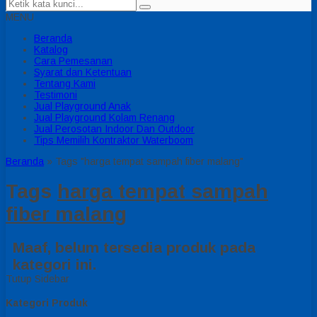
MENU
Beranda
Katalog
Cara Pemesanan
Syarat dan Ketentuan
Tentang Kami
Testimoni
Jual Playground Anak
Jual Playground Kolam Renang
Jual Perosotan Indoor Dan Outdoor
Tips Memilih Kontraktor Waterboom
Beranda
»
Tags "harga tempat sampah fiber malang"
Tags
harga tempat sampah
fiber malang
Maaf, belum tersedia produk pada
kategori ini.
Tutup Sidebar
Kategori Produk