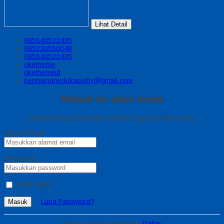
Lihat Detail
085643522435
085230550048
085643522435
oketheme
okethemeid
permainanedukasisby@gmail.com
Masuk ke akun Anda
Selamat datang kembali, silahkan login ke akun Anda.
Alamat Email
Password
Ingat Saya
Lupa Password?
Masuk
Belum menjadi member?
Daftar