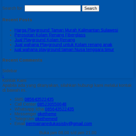
Search for:
Recent Posts
Harga Playground Taman Murah Kalimantan Sulawesi
Perosotan Kolam Renang Fiberglass
Jual Playground Kolam Renang
Jual wahana Playground untuk Kolam renang anak
jual wahana playground taman Nusa tenggara timur
Recent Comments
Sidebar
-
Kontak Kami
Apabila ada yang ditanyakan, silahkan hubungi kami melalui kontak
di bawah ini.
SMS
085643522435
Call Center
085230550048
Whatsapp
Icha
085643522435
Messenger
oketheme
Telegrram
okethemeid
Email
permainanedukasisby@gmail.com
Buka jam 08.00 s/d jam 21.00