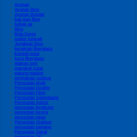
Ayunan
Ayunan Besi
Ayunan Bundar
bak ikan fiber
bebek air
Blog
Bola Dunia
ember tumpah
Jungkitan Besi
kerajinan fiberglass
komedi putar
kursi fiberglass
mainan perr
mangkok putar
patung maskot
permainan outdoor
Perosotan Anak
Perosotan Double
Perosotan Fiber
Perosotan Gelombang
Perosotan Indoor
perosotan lengkung
perosotan lorong
perosotan naga
Perosotan Outdoor
perosotan panjang
Perosotan Spiral
perosotan TK