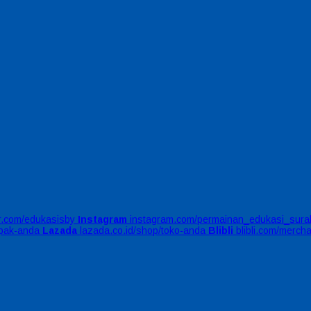
er.com/edukasisby
Instagram
instagram.com/permainan_edukasi_sura
apak-anda
Lazada
lazada.co.id/shop/toko-anda
Blibli
blibli.com/merch