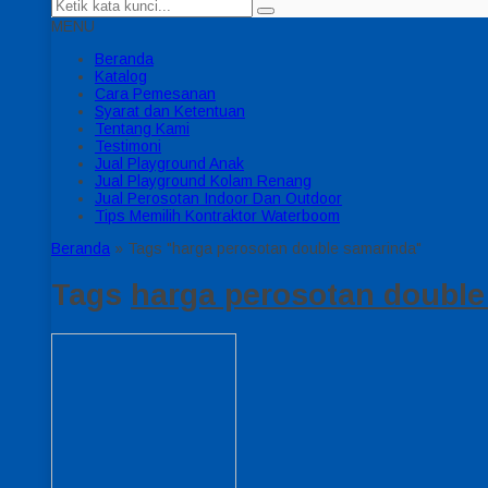
MENU
Beranda
Katalog
Cara Pemesanan
Syarat dan Ketentuan
Tentang Kami
Testimoni
Jual Playground Anak
Jual Playground Kolam Renang
Jual Perosotan Indoor Dan Outdoor
Tips Memilih Kontraktor Waterboom
Beranda
»
Tags "harga perosotan double samarinda"
Tags
harga perosotan double