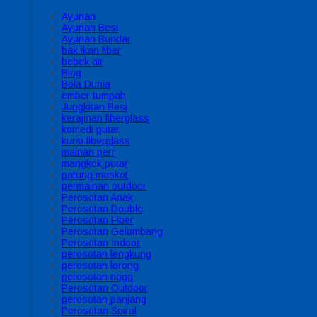
Ayunan
Ayunan Besi
Ayunan Bundar
bak ikan fiber
bebek air
Blog
Bola Dunia
ember tumpah
Jungkitan Besi
kerajinan fiberglass
komedi putar
kursi fiberglass
mainan perr
mangkok putar
patung maskot
permainan outdoor
Perosotan Anak
Perosotan Double
Perosotan Fiber
Perosotan Gelombang
Perosotan Indoor
perosotan lengkung
perosotan lorong
perosotan naga
Perosotan Outdoor
perosotan panjang
Perosotan Spiral