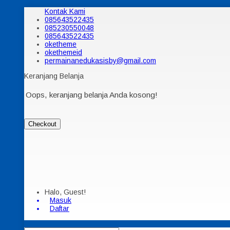
Kontak Kami
085643522435
085230550048
085643522435
oketheme
okethemeid
permainanedukasisby@gmail.com
Keranjang Belanja
Oops, keranjang belanja Anda kosong!
Checkout
Halo, Guest!
Masuk
Daftar