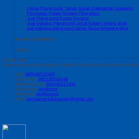
Harga Playground Taman Murah Kalimantan Sulawesi
Perosotan Kolam Renang Fiberglass
Jual Playground Kolam Renang
Jual wahana Playground untuk Kolam renang anak
jual wahana playground taman Nusa tenggara timur
Recent Comments
Sidebar
-
Kontak Kami
Apabila ada yang ditanyakan, silahkan hubungi kami melalui kontak di
SMS
085643522435
Call Center
085230550048
Whatsapp
Icha
085643522435
Messenger
oketheme
Telegrram
okethemeid
Email
permainanedukasisby@gmail.com