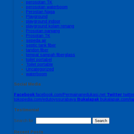
perosotan TK
perosotan waterboom
Perostan Naga
Playground
playground indoor
playground kolam renang
Prosotan panjang
Prosotan TK
sepeda air
septic tank fiber
tandon fiber
tempat sampah fiberglass
toilet portabel
Toilet portable
Uncategorized
waterboom
Social Media
Facebook
facebook.com/Permainanedukasi.net
Twitter
twitt
tokopedia.com/edutoyssurabaya
Bukalapak
bukalapak.com/l
Testimonial
Search for:
Recent Posts