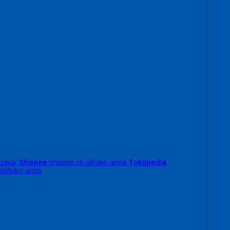
baya/
Shopee
shopee.co.id/toko-anda
Tokopedia
ant/toko-anda