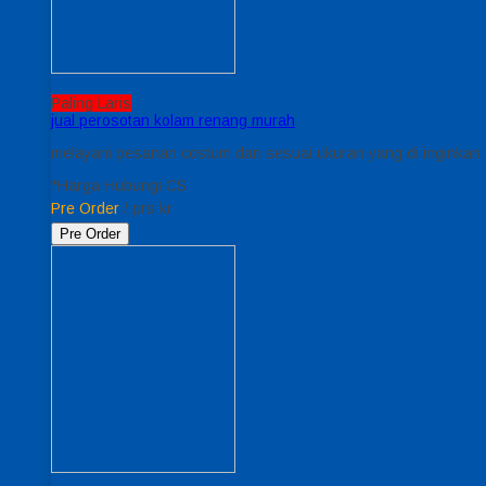
Paling Laris
jual perosotan kolam renang murah
melayani pesanan costum dan sesuai ukuran yang di inginkan ,
*Harga Hubungi CS
Pre Order
/ prs kr
Pre Order