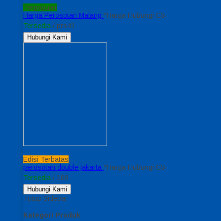
Terpopuler
Harga Perosotan Malang
*Harga Hubungi CS
Tersedia
/ prs41
Hubungi Kami
Edisi Terbatas
perosotan double jakarta
*Harga Hubungi CS
Tersedia
/ 100
Hubungi Kami
Tutup Sidebar
Kategori Produk