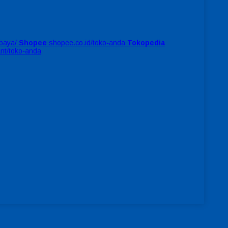
baya/
Shopee
shopee.co.id/toko-anda
Tokopedia
ant/toko-anda