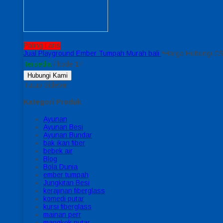
Paling Laris
Jual Playground Ember Tumpah Murah bali
*Harga Hubungi C
Tersedia
/ kode 17
Hubungi Kami
Tutup Sidebar
Kategori Produk
Ayunan
Ayunan Besi
Ayunan Bundar
bak ikan fiber
bebek air
Blog
Bola Dunia
ember tumpah
Jungkitan Besi
kerajinan fiberglass
komedi putar
kursi fiberglass
mainan perr
mangkok putar