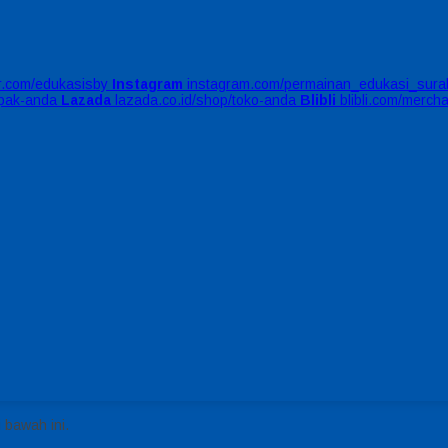
er.com/edukasisby
Instagram
instagram.com/permainan_edukasi_sura
apak-anda
Lazada
lazada.co.id/shop/toko-anda
Blibli
blibli.com/merch
 bawah ini.