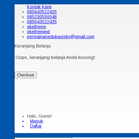
Kontak Kami
085643522435
085230550048
085643522435
oketheme
okethemeid
permainanedukasisby@gmail.com
Keranjang Belanja
Oops, keranjang belanja Anda kosong!
Checkout
Halo, Guest!
Masuk
Daftar