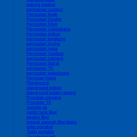
patung maskot
permainan outdoor
Perosotan Anak
Perosotan Double
Perosotan Fiber
Perosotan Gelombang
Perosotan Indoor
perosotan lengkung
perosotan lorong
perosotan naga
Perosotan Outdoor
perosotan panjang
Perosotan Spiral
perosotan TK
perosotan waterboom
Perostan Naga
Playground
playground indoor
playground kolam renang
Prosotan panjang
Prosotan TK
sepeda air
septic tank fiber
tandon fiber
tempat sampah fiberglass
toilet portabel
Toilet portable
Uncategorized