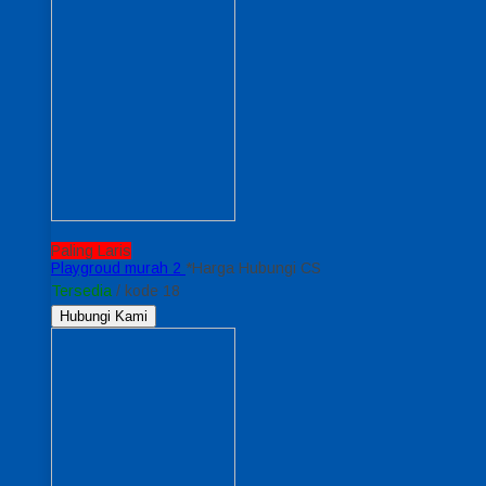
Paling Laris
Playgroud murah 2
*Harga Hubungi CS
Tersedia
/ kode 18
Hubungi Kami