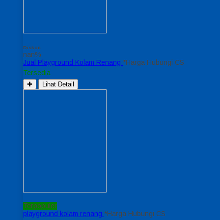
Diskon
nan%
Jual Playground Kolam Renang
*Harga Hubungi CS
Tersedia
✚
Lihat Detail
Terpopuler
playground kolam renang
*Harga Hubungi CS