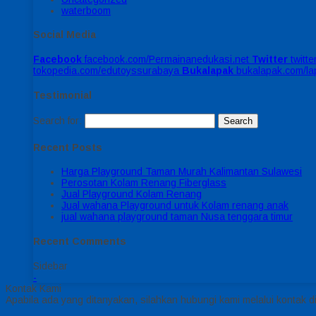
waterboom
Social Media
Facebook
facebook.com/Permainanedukasi.net
Twitter
twitt
tokopedia.com/edutoyssurabaya
Bukalapak
bukalapak.com/l
Testimonial
Search for:
Recent Posts
Harga Playground Taman Murah Kalimantan Sulawesi
Perosotan Kolam Renang Fiberglass
Jual Playground Kolam Renang
Jual wahana Playground untuk Kolam renang anak
jual wahana playground taman Nusa tenggara timur
Recent Comments
Sidebar
-
Kontak Kami
Apabila ada yang ditanyakan, silahkan hubungi kami melalui kontak di