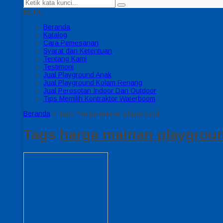
MENU
Beranda
Katalog
Cara Pemesanan
Syarat dan Ketentuan
Tentang Kami
Testimoni
Jual Playground Anak
Jual Playground Kolam Renang
Jual Perosotan Indoor Dan Outdoor
Tips Memilih Kontraktor Waterboom
Beranda
»
Tags "harga mainan playground"
Tags
harga mainan playgrou