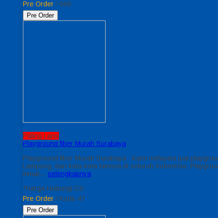
Pre Order
/ 068
Pre Order
Paling Laris
Playground fiber Murah Surabaya
Playground fiber Murah Surabaya Kami melayani jual playgro
Lampung, dan kota-kota lainnya di seluruh Indonesia. Playgrou
minat…
selengkapnya
*Harga Hubungi CS
Pre Order
/ Kode 47
Pre Order