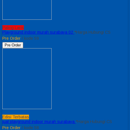
Paling Laris
Playground indoor murah surabaya 02
*Harga Hubungi CS
Pre Order
/ kode 59
Pre Order
Edisi Terbatas
jual playground indoor murah surabaya
*Harga Hubungi CS
Pre Order
/ kode 58