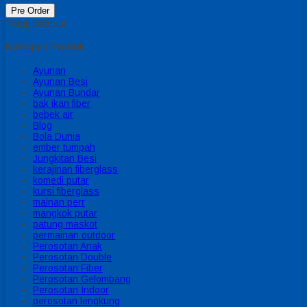
Pre Order
Tutup Sidebar
Kategori Produk
Ayunan
Ayunan Besi
Ayunan Bundar
bak ikan fiber
bebek air
Blog
Bola Dunia
ember tumpah
Jungkitan Besi
kerajinan fiberglass
komedi putar
kursi fiberglass
mainan perr
mangkok putar
patung maskot
permainan outdoor
Perosotan Anak
Perosotan Double
Perosotan Fiber
Perosotan Gelombang
Perosotan Indoor
perosotan lengkung