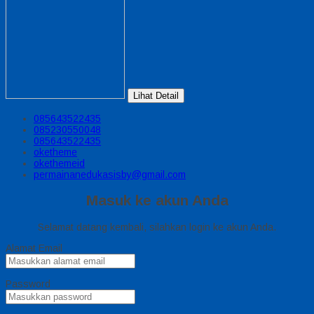
Lihat Detail
085643522435
085230550048
085643522435
oketheme
okethemeid
permainanedukasisby@gmail.com
Masuk ke akun Anda
Selamat datang kembali, silahkan login ke akun Anda.
Alamat Email
Password