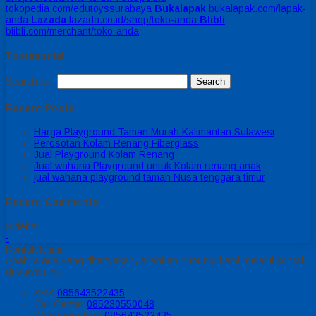
tokopedia.com/edutoyssurabaya
Bukalapak
bukalapak.com/lapak-
anda
Lazada
lazada.co.id/shop/toko-anda
Blibli
blibli.com/merchant/toko-anda
Testimonial
Search for:
Recent Posts
Harga Playground Taman Murah Kalimantan Sulawesi
Perosotan Kolam Renang Fiberglass
Jual Playground Kolam Renang
Jual wahana Playground untuk Kolam renang anak
jual wahana playground taman Nusa tenggara timur
Recent Comments
Sidebar
-
Kontak Kami
Apabila ada yang ditanyakan, silahkan hubungi kami melalui kontak
di bawah ini.
SMS
085643522435
Call Center
085230550048
Whatsapp
Icha
085643522435