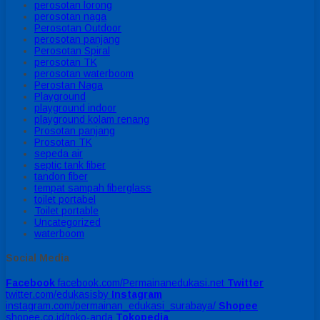
perosotan lorong
perosotan naga
Perosotan Outdoor
perosotan panjang
Perosotan Spiral
perosotan TK
perosotan waterboom
Perostan Naga
Playground
playground indoor
playground kolam renang
Prosotan panjang
Prosotan TK
sepeda air
septic tank fiber
tandon fiber
tempat sampah fiberglass
toilet portabel
Toilet portable
Uncategorized
waterboom
Social Media
Facebook
facebook.com/Permainanedukasi.net
Twitter
twitter.com/edukasisby
Instagram
instagram.com/permainan_edukasi_surabaya/
Shopee
shopee.co.id/toko-anda
Tokopedia